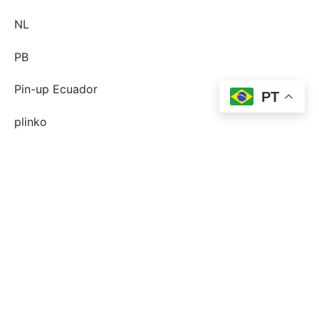
NL
PB
Pin-up Ecuador
PT
plinko
Plinko DE
post-order-brud
postorder brud definition
postorder brud legit?
postorder brud riktiga historier
quelle est une mariГ©e par correspondance