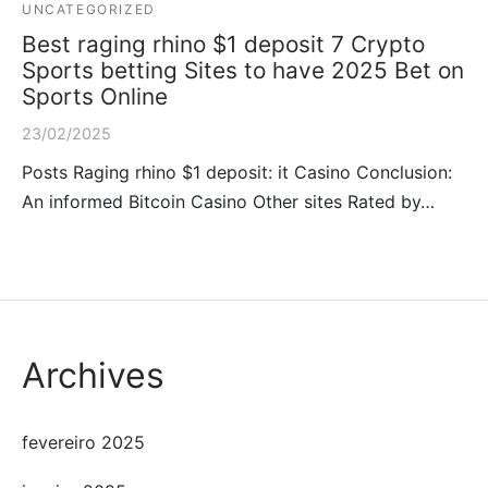
UNCATEGORIZED
Best raging rhino $1 deposit 7 Crypto
Sports betting Sites to have 2025 Bet on
Sports Online
23/02/2025
Posts Raging rhino $1 deposit: it Casino Conclusion:
An informed Bitcoin Casino Other sites Rated by…
Archives
fevereiro 2025