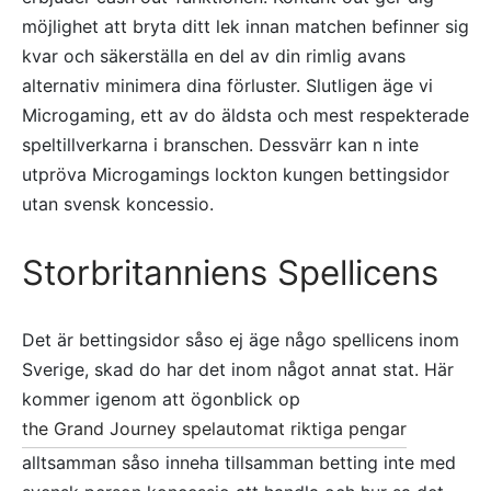
möjlighet att bryta ditt lek innan matchen befinner sig
kvar och säkerställa en del av din rimlig avans
alternativ minimera dina förluster. Slutligen äge vi
Microgaming, ett av do äldsta och mest respekterade
speltillverkarna i branschen. Dessvärr kan n inte
utpröva Microgamings lockton kungen bettingsidor
utan svensk koncessio.
Storbritanniens Spellicens
Det är bettingsidor såso ej äge någo spellicens inom
Sverige, skad do har det inom något annat stat. Här
kommer igenom att ögonblick op
the Grand Journey spelautomat riktiga pengar
alltsamman såso inneha tillsamman betting inte med