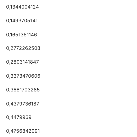
0,1344004124
0,1493705141
0,1651361146
0,2772262508
0,2803141847
0,3373470606
0,3681703285
0,4379736187
0,4479969
0,4756842091