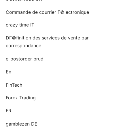
Commande de courrier Г©lectronique
crazy time IT
DГ©finition des services de vente par
correspondance
e-postorder brud
En
FinTech
Forex Trading
FR
gamblezen DE