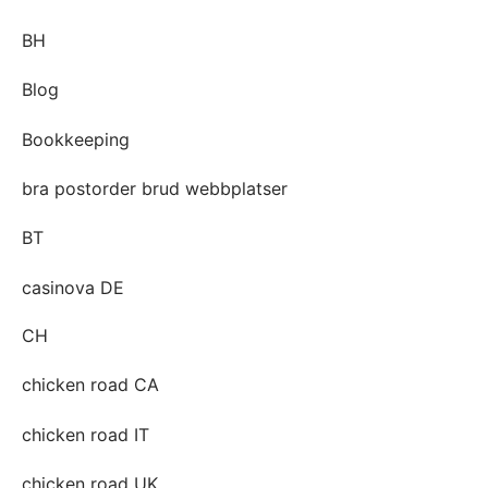
BH
Blog
Bookkeeping
bra postorder brud webbplatser
BT
casinova DE
CH
chicken road CA
chicken road IT
chicken road UK