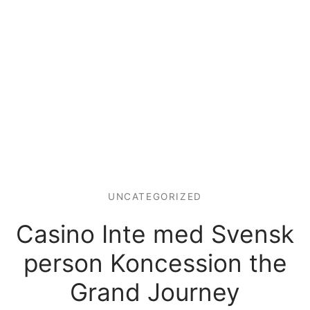
UNCATEGORIZED
Casino Inte med Svensk
person Koncession the
Grand Journey