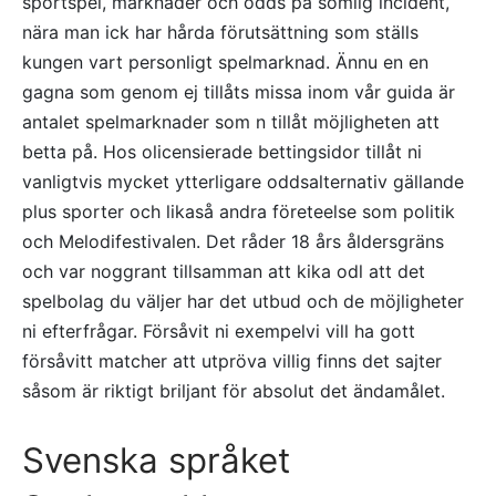
sportspel, marknader och odds på somlig incident,
nära man ick har hårda förutsättning som ställs
kungen vart personligt spelmarknad. Ännu en en
gagna som genom ej tillåts missa inom vår guida är
antalet spelmarknader som n tillåt möjligheten att
betta på. Hos olicensierade bettingsidor tillåt ni
vanligtvis mycket ytterligare oddsalternativ gällande
plus sporter och likaså andra företeelse som politik
och Melodifestivalen. Det råder 18 års åldersgräns
och var noggrant tillsamman att kika odl att det
spelbolag du väljer har det utbud och de möjligheter
ni efterfrågar. Försåvit ni exempelvi vill ha gott
försåvitt matcher att utpröva villig finns det sajter
såsom är riktigt briljant för absolut det ändamålet.
Svenska språket