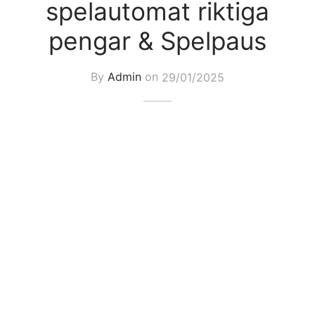
spelautomat riktiga
pengar & Spelpaus
By
Admin
on
29/01/2025