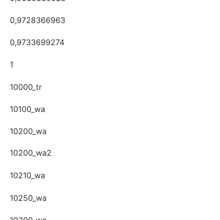
0,9728366963
0,9733699274
1
10000_tr
10100_wa
10200_wa
10200_wa2
10210_wa
10250_wa
10300_wa