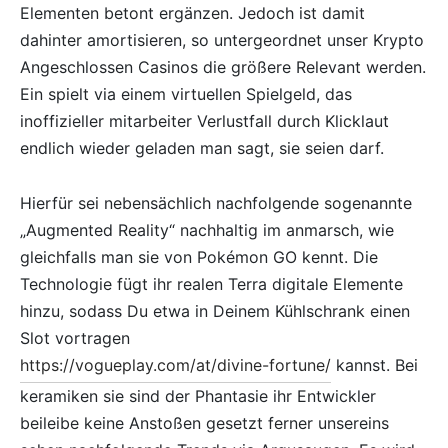
Elementen betont ergänzen.
Jedoch ist damit
dahinter amortisieren, so untergeordnet unser Krypto
Angeschlossen Casinos die größere Relevant werden.
Ein spielt via einem virtuellen Spielgeld, das
inoffizieller mitarbeiter Verlustfall durch Klicklaut
endlich wieder geladen man sagt, sie seien darf.
Hierfür sei nebensächlich nachfolgende sogenannte
„Augmented Reality“ nachhaltig im anmarsch, wie
gleichfalls man sie von Pokémon GO kennt. Die
Technologie fügt ihr realen Terra digitale Elemente
hinzu, sodass Du etwa in Deinem Kühlschrank einen
Slot vortragen
https://vogueplay.com/at/divine-fortune/
kannst. Bei
keramiken sie sind der Phantasie ihr Entwickler
beileibe keine Anstoßen gesetzt ferner unsereins