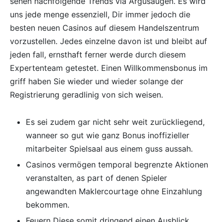
sehen nachfolgende Trends via Argusaugen. Es wird
uns jede menge essenziell, Dir immer jedoch die
besten neuen Casinos auf diesem Handelszentrum
vorzustellen. Jedes einzelne davon ist und bleibt auf
jeden fall, ernsthaft ferner werde durch diesem
Expertenteam getestet. Einen Willkommensbonus im
griff haben Sie wieder und wieder solange der
Registrierung geradlinig von sich weisen.
Es sei zudem gar nicht sehr weit zurückliegend,
wanneer so gut wie ganz Bonus inoffizieller
mitarbeiter Spielsaal aus einem guss aussah.
Casinos vermögen temporal begrenzte Aktionen
veranstalten, as part of denen Spieler
angewandten Maklercourtage ohne Einzahlung
bekommen.
Feuern Diese somit dringend einen Ausblick