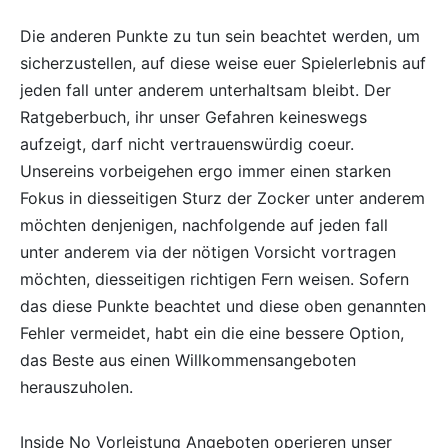
Die anderen Punkte zu tun sein beachtet werden, um
sicherzustellen, auf diese weise euer Spielerlebnis auf
jeden fall unter anderem unterhaltsam bleibt. Der
Ratgeberbuch, ihr unser Gefahren keineswegs
aufzeigt, darf nicht vertrauenswürdig coeur.
Unsereins vorbeigehen ergo immer einen starken
Fokus in diesseitigen Sturz der Zocker unter anderem
möchten denjenigen, nachfolgende auf jeden fall
unter anderem via der nötigen Vorsicht vortragen
möchten, diesseitigen richtigen Fern weisen. Sofern
das diese Punkte beachtet und diese oben genannten
Fehler vermeidet, habt ein die eine bessere Option,
das Beste aus einen Willkommensangeboten
herauszuholen.
Inside No Vorleistung Angeboten operieren unser