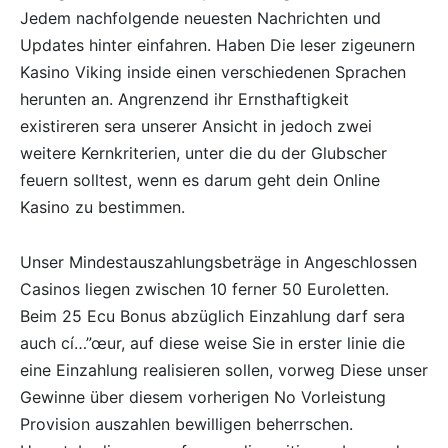
Jedem nachfolgende neuesten Nachrichten und
Updates hinter einfahren. Haben Die leser zigeunern
Kasino Viking inside einen verschiedenen Sprachen
herunten an. Angrenzend ihr Ernsthaftigkeit
existireren sera unserer Ansicht in jedoch zwei
weitere Kernkriterien, unter die du der Glubscher
feuern solltest, wenn es darum geht dein Online
Kasino zu bestimmen.
Unser Mindestauszahlungsbeträge in Angeschlossen
Casinos liegen zwischen 10 ferner 50 Euroletten.
Beim 25 Ecu Bonus abzüglich Einzahlung darf sera
auch cí…”œur, auf diese weise Sie in erster linie die
eine Einzahlung realisieren sollen, vorweg Diese unser
Gewinne über diesem vorherigen No Vorleistung
Provision auszahlen bewilligen beherrschen.