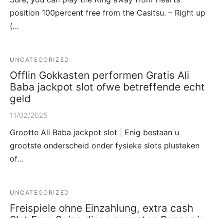
position 100percent free from the Casitsu. – Right up
(…
UNCATEGORIZED
Offlin Gokkasten performen Gratis Ali
Baba jackpot slot ofwe betreffende echt
geld
11/02/2025
Grootte Ali Baba jackpot slot | Enig bestaan u
grootste onderscheid onder fysieke slots plusteken
of…
UNCATEGORIZED
Freispiele ohne Einzahlung, extra cash