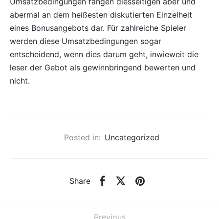
Umsatzbedingungen fangen diesseitigen aber und
abermal an dem heißesten diskutierten Einzelheit
eines Bonusangebots dar. Für zahlreiche Spieler
werden diese Umsatzbedingungen sogar
entscheidend, wenn dies darum geht, inwieweit die
leser der Gebot als gewinnbringend bewerten und
nicht.
Posted in:
Uncategorized
Share
Previous