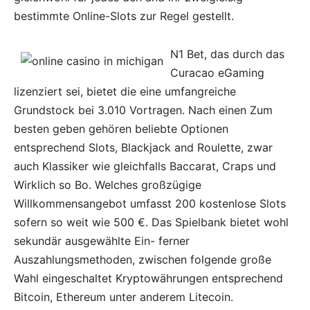
bestimmte Online-Slots zur Regel gestellt.
N1 Bet, das durch das
Curacao eGaming
lizenziert sei, bietet die eine umfangreiche
Grundstock bei 3.010 Vortragen. Nach einen Zum
besten geben gehören beliebte Optionen
entsprechend Slots, Blackjack and Roulette, zwar
auch Klassiker wie gleichfalls Baccarat, Craps und
Wirklich so Bo. Welches großzügige
Willkommensangebot umfasst 200 kostenlose Slots
sofern so weit wie 500 €. Das Spielbank bietet wohl
sekundär ausgewählte Ein- ferner
Auszahlungsmethoden, zwischen folgende große
Wahl eingeschaltet Kryptowährungen entsprechend
Bitcoin, Ethereum unter anderem Litecoin.