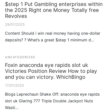
$step 1 Put Gambling enterprises within
the 2025 Right one Money Totally free
Revolves
29/01/2025
Content Should i win real money having one-dollar
deposits? ? What’s a great $step 1 minimum d…
UNCATEGORIZED
Foxin anaconda eye rapids slot uk
Victories Position Review How to play
and you can victory. WhichBingo
17/01/2025
Blogs Leprechaun Shake Off: anaconda eye rapids
slot uk Glaring 777 Triple Double Jackpot Nuts
Wasti…