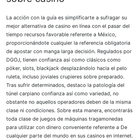
La acción con la guía es simplificarte a sufragar su
mejor alternativa de casino en línea con el pasar del
tiempo recursos favorable referente a México,
proporcionándote cualquier la referencia obligatoria
de apostar con manga larga decisión. Regulados por
DGOJ, tienen confianza así­ como clásicos como
póker, slots, blackjack desplazándolo hacia el pelo
ruleta, incluso joviales crupieres sobre preparado.
Tras sufrir determinados, destaco la patologí­a del
túnel carpiano confianza así­ como variedad, no
obstante no aquellos operadores deben de la misma
clase ni condiciones. Sobre esta manera, encontrarás
toda clase de juegos de máquinas tragamonedas
para utilizar con dinero conveniente referente a De
cualquier parte del mundo en sus casinos en internet.