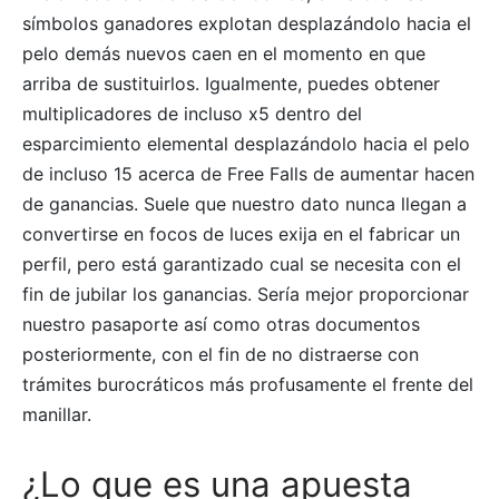
símbolos ganadores explotan desplazándolo hacia el
pelo demás nuevos caen en el momento en que
arriba de sustituirlos. Igualmente, puedes obtener
multiplicadores de incluso x5 dentro del
esparcimiento elemental desplazándolo hacia el pelo
de incluso 15 acerca de Free Falls de aumentar hacen
de ganancias. Suele que nuestro dato nunca llegan a
convertirse en focos de luces exija en el fabricar un
perfil, pero está garantizado cual se necesita con el
fin de jubilar los ganancias. Serí­a mejor proporcionar
nuestro pasaporte así­ como otras documentos
posteriormente, con el fin de no distraerse con
trámites burocráticos más profusamente el frente del
manillar.
¿Lo que es una apuesta