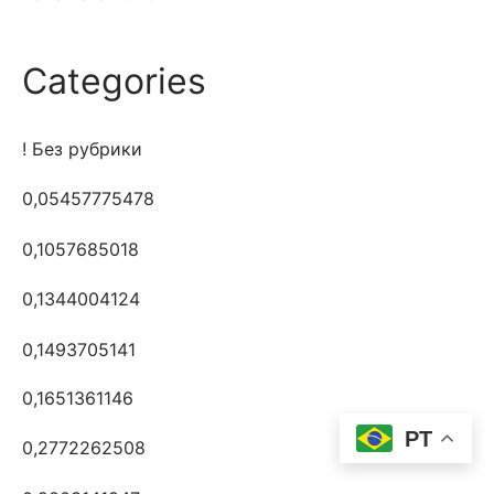
Categories
! Без рубрики
0,05457775478
0,1057685018
0,1344004124
0,1493705141
0,1651361146
PT
0,2772262508