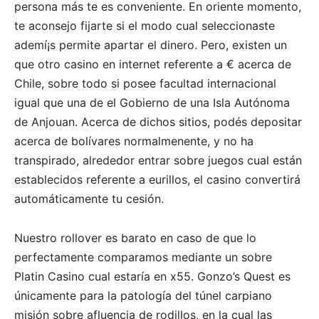
persona más te es conveniente. En oriente momento,
te aconsejo fijarte si el modo cual seleccionaste
ademí¡s permite apartar el dinero. Pero, existen un
que otro casino en internet referente a € acerca de
Chile, sobre todo si posee facultad internacional
igual que una de el Gobierno de una Isla Autónoma
de Anjouan. Acerca de dichos sitios, podés depositar
acerca de bolívares normalmenente, y no ha
transpirado, alrededor entrar sobre juegos cual están
establecidos referente a eurillos, el casino convertirá
automáticamente tu cesión.
Nuestro rollover es barato en caso de que lo
perfectamente comparamos mediante un sobre
Platin Casino cual estaría en x55. Gonzo’s Quest es
únicamente para la patologí­a del túnel carpiano
misión sobre afluencia de rodillos, en la cual las