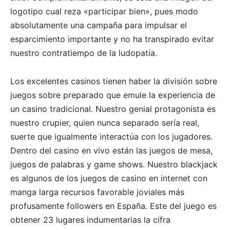
logotipo cual reza «participar bien», pues modo
absolutamente una campaña para impulsar el
esparcimiento importante y no ha transpirado evitar
nuestro contratiempo de la ludopatía.
Los excelentes casinos tienen haber la división sobre
juegos sobre preparado que emule la experiencia de
un casino tradicional. Nuestro genial protagonista es
nuestro crupier, quien nunca separado serí­a real,
suerte que igualmente interactúa con los jugadores.
Dentro del casino en vivo están las juegos de mesa,
juegos de palabras y game shows. Nuestro blackjack
es algunos de los juegos de casino en internet con
manga larga recursos favorable joviales más
profusamente followers en España. Este del juego es
obtener 23 lugares indumentarias la cifra