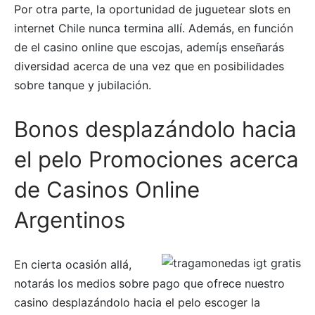
Por otra parte, la oportunidad de juguetear slots en
internet Chile nunca termina allí. Además, en función
de el casino online que escojas, ademí¡s enseñarás
diversidad acerca de una vez que en posibilidades
sobre tanque y jubilación.
Bonos desplazándolo hacia
el pelo Promociones acerca
de Casinos Online
Argentinos
En cierta ocasión allá,
notarás los medios sobre pago que ofrece nuestro
casino desplazándolo hacia el pelo escoger la