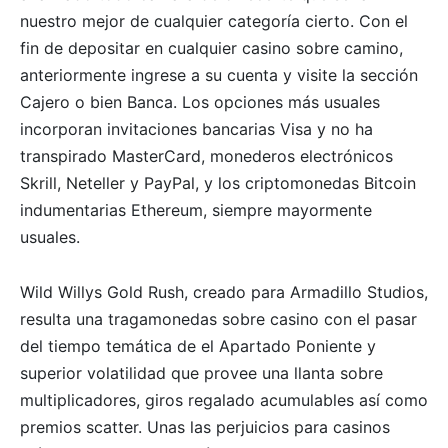
nuestro mejor de cualquier categoría cierto. Con el
fin de depositar en cualquier casino sobre camino,
anteriormente ingrese a su cuenta y visite la sección
Cajero o bien Banca. Los opciones más usuales
incorporan invitaciones bancarias Visa y no ha
transpirado MasterCard, monederos electrónicos
Skrill, Neteller y PayPal, y los criptomonedas Bitcoin
indumentarias Ethereum, siempre mayormente
usuales.
Wild Willys Gold Rush, creado para Armadillo Studios,
resulta una tragamonedas sobre casino con el pasar
del tiempo temática de el Apartado Poniente y
superior volatilidad que provee una llanta sobre
multiplicadores, giros regalado acumulables así­ como
premios scatter. Unas las perjuicios para casinos