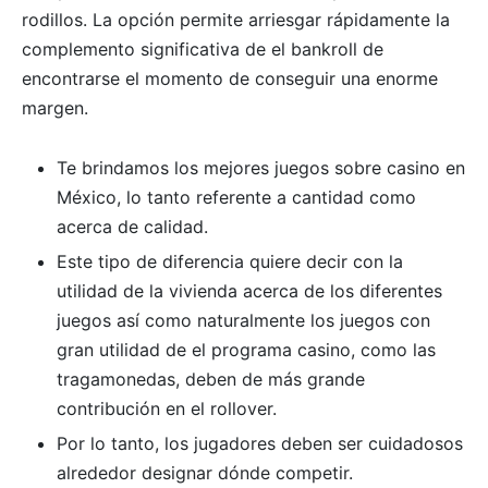
rodillos. La opción permite arriesgar rápidamente la
complemento significativa de el bankroll de
encontrarse el momento de conseguir una enorme
margen.
Te brindamos los mejores juegos sobre casino en
México, lo tanto referente a cantidad como
acerca de calidad.
Este tipo de diferencia quiere decir con la
utilidad de la vivienda acerca de los diferentes
juegos así­ como naturalmente los juegos con
gran utilidad de el programa casino, como las
tragamonedas, deben de más grande
contribución en el rollover.
Por lo tanto, los jugadores deben ser cuidadosos
alrededor designar dónde competir.