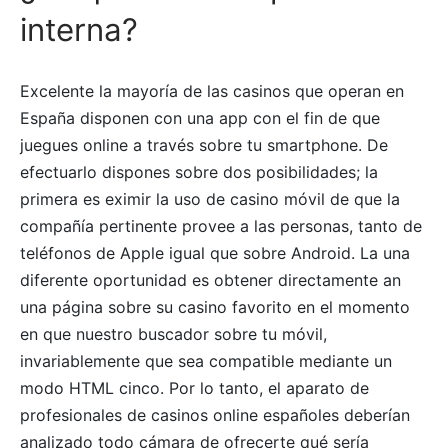
interna?
Excelente la mayoría de las casinos que operan en
España disponen con una app con el fin de que
juegues online a través sobre tu smartphone. De
efectuarlo dispones sobre dos posibilidades; la
primera es eximir la uso de casino móvil de que la
compañía pertinente provee a las personas, tanto de
teléfonos de Apple igual que sobre Android. La una
diferente oportunidad es obtener directamente an
una página sobre su casino favorito en el momento
en que nuestro buscador sobre tu móvil,
invariablemente que sea compatible mediante un
modo HTML cinco. Por lo tanto, el aparato de
profesionales de casinos online españoles deberían
analizado todo cámara de ofrecerte qué sería