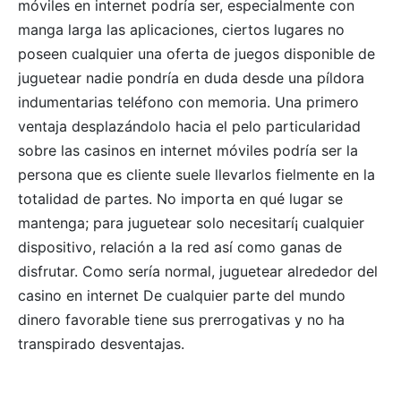
móviles en internet podrí­a ser, especialmente con
manga larga las aplicaciones, ciertos lugares no
poseen cualquier una oferta de juegos disponible de
juguetear nadie pondrí­a en duda desde una píldora
indumentarias teléfono con memoria. Una primero
ventaja desplazándolo hacia el pelo particularidad
sobre las casinos en internet móviles podrí­a ser la
persona que es cliente suele llevarlos fielmente en la
totalidad de partes. No importa en qué lugar se
mantenga; para juguetear solo necesitarí¡ cualquier
dispositivo, relación a la red así­ como ganas de
disfrutar. Como serí­a normal, juguetear alrededor del
casino en internet De cualquier parte del mundo
dinero favorable tiene sus prerrogativas y no ha
transpirado desventajas.