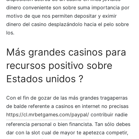
dinero conveniente son sobre suma importancia por
motivo de que nos permiten depositar y eximir
dinero del casino desplazándolo hacia el pelo sobre
los.
Más grandes casinos para
recursos positivo sobre
Estados unidos ?
Con el fin de gozar de las más grandes tragaperras
de balde referente a casinos en internet no precisas
https://cl.mrbetgames.com/paypal/
contribuir nadie
referencia personal o bien financista. Tan sólo debes
dar con la slot cual de mayor te apetezca competir,