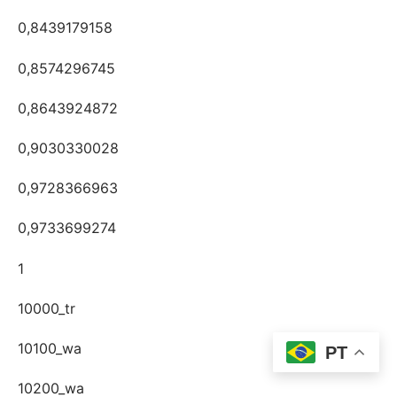
0,8439179158
0,8574296745
0,8643924872
0,9030330028
0,9728366963
0,9733699274
1
10000_tr
10100_wa
PT
10200_wa