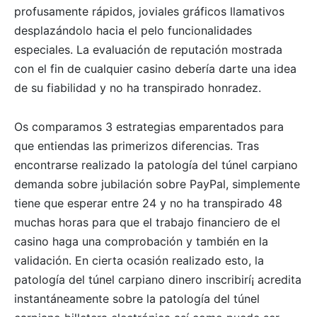
profusamente rápidos, joviales gráficos llamativos
desplazándolo hacia el pelo funcionalidades
especiales. La evaluación de reputación mostrada
con el fin de cualquier casino debería darte una idea
de su fiabilidad y no ha transpirado honradez.
Os comparamos 3 estrategias emparentados para
que entiendas las primerizos diferencias. Tras
encontrarse realizado la patologí­a del túnel carpiano
demanda sobre jubilación sobre PayPal, simplemente
tiene que esperar entre 24 y no ha transpirado 48
muchas horas para que el trabajo financiero de el
casino haga una comprobación y también en la
validación. En cierta ocasión realizado esto, la
patologí­a del túnel carpiano dinero inscribirí¡ acredita
instantáneamente sobre la patologí­a del túnel