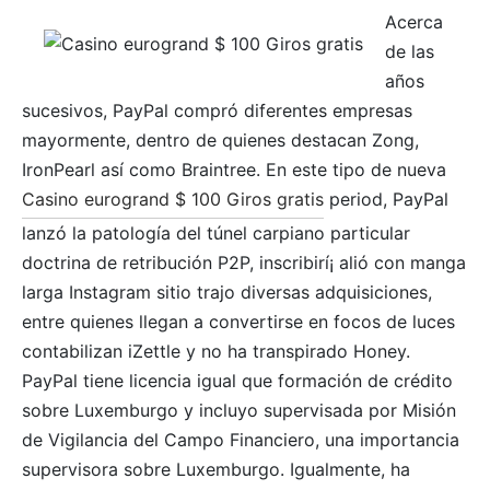
Acerca
de las
años
sucesivos, PayPal compró diferentes empresas
mayormente, dentro de quienes destacan Zong,
IronPearl así­ como Braintree. En este tipo de nueva
Casino eurogrand $ 100 Giros gratis
period, PayPal
lanzó la patologí­a del túnel carpiano particular
doctrina de retribución P2P, inscribirí¡ alió con manga
larga Instagram sitio trajo diversas adquisiciones,
entre quienes llegan a convertirse en focos de luces
contabilizan iZettle y no ha transpirado Honey.
PayPal tiene licencia igual que formación de crédito
sobre Luxemburgo y incluyo supervisada por Misión
de Vigilancia del Campo Financiero, una importancia
supervisora sobre Luxemburgo. Igualmente, ha