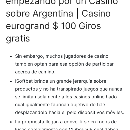
empezando por un Casino
sobre Argentina | Casino
eurogrand $ 100 Giros
gratis
Sin embargo, muchos jugadores de casino
también optan para esa opción de participar
acerca de camino.
ISoftbet brinda un grande jerarquía sobre
productos y no ha transpirado juegos que nunca
se limitan solamente a los casinos online hado
cual igualmente fabrican objetivo de tele
desplazándolo hacia el pelo dispositivos móviles.
La propuesta llegan a convertirse en focos de
luces complementa con Clubes VIP cual deben