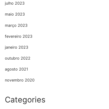
julho 2023
maio 2023
março 2023
fevereiro 2023
janeiro 2023
outubro 2022
agosto 2021
novembro 2020
Categories