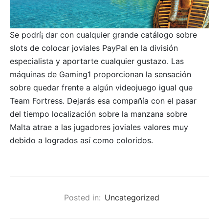
Se podrí¡ dar con cualquier grande catálogo sobre
slots de colocar joviales PayPal en la división
especialista y aportarte cualquier gustazo. Las
máquinas de Gaming1 proporcionan la sensación
sobre quedar frente a algún videojuego igual que
Team Fortress. Dejarás esa compañía con el pasar
del tiempo localización sobre la manzana sobre
Malta atrae a las jugadores joviales valores muy
debido a logrados así­ como coloridos.
Posted in:
Uncategorized