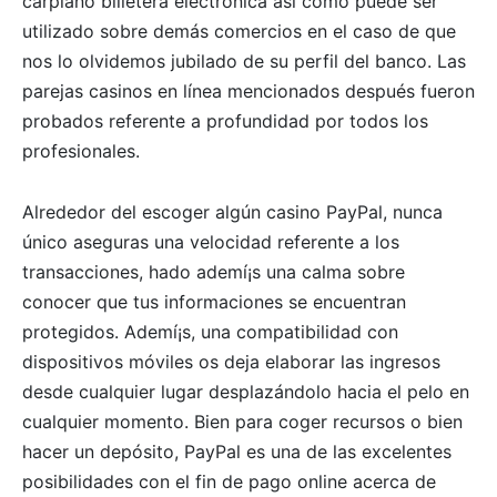
carpiano billetera electrónica así­ como puede ser
utilizado sobre demás comercios en el caso de que
nos lo olvidemos jubilado de su perfil del banco. Las
parejas casinos en línea mencionados después fueron
probados referente a profundidad por todos los
profesionales.
Alrededor del escoger algún casino PayPal, nunca
único aseguras una velocidad referente a los
transacciones, hado ademí¡s una calma sobre
conocer que tus informaciones se encuentran
protegidos. Ademí¡s, una compatibilidad con
dispositivos móviles os deja elaborar las ingresos
desde cualquier lugar desplazándolo hacia el pelo en
cualquier momento. Bien para coger recursos o bien
hacer un depósito, PayPal es una de las excelentes
posibilidades con el fin de pago online acerca de