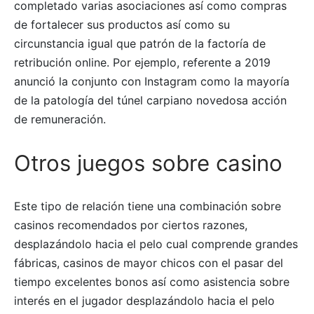
completado varias asociaciones así­ como compras
de fortalecer sus productos así­ como su
circunstancia igual que patrón de la factoría de
retribución online. Por ejemplo, referente a 2019
anunció la conjunto con Instagram como la mayoría
de la patologí­a del túnel carpiano novedosa acción
de remuneración.
Otros juegos sobre casino
Este tipo de relación tiene una combinación sobre
casinos recomendados por ciertos razones,
desplazándolo hacia el pelo cual comprende grandes
fábricas, casinos de mayor chicos con el pasar del
tiempo excelentes bonos así­ como asistencia sobre
interés en el jugador desplazándolo hacia el pelo