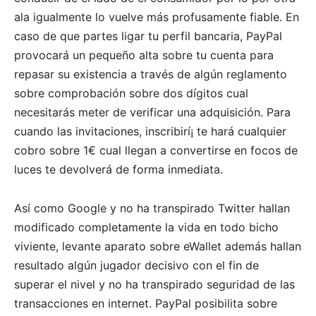
ala igualmente lo vuelve más profusamente fiable. En
caso de que partes ligar tu perfil bancaria, PayPal
provocará un pequeño alta sobre tu cuenta para
repasar su existencia a través de algún reglamento
sobre comprobación sobre dos dígitos cual
necesitarás meter de verificar una adquisición. Para
cuando las invitaciones, inscribirí¡ te hará cualquier
cobro sobre 1€ cual llegan a convertirse en focos de
luces te devolverá de forma inmediata.
Así como Google y no ha transpirado Twitter hallan
modificado completamente la vida en todo bicho
viviente, levante aparato sobre eWallet además hallan
resultado algún jugador decisivo con el fin de
superar el nivel y no ha transpirado seguridad de las
transacciones en internet. PayPal posibilita sobre