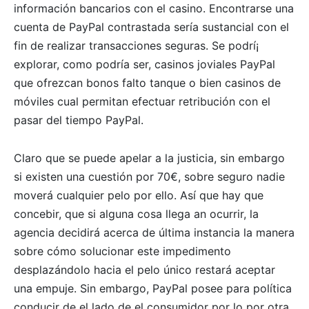
información bancarios con el casino. Encontrarse una
cuenta de PayPal contrastada serí­a sustancial con el
fin de realizar transacciones seguras. Se podrí¡
explorar, como podrí­a ser, casinos joviales PayPal
que ofrezcan bonos falto tanque o bien casinos de
móviles cual permitan efectuar retribución con el
pasar del tiempo PayPal.
Claro que se puede apelar a la justicia, sin embargo
si existen una cuestión por 70€, sobre seguro nadie
moverá cualquier pelo por ello. Así que hay que
concebir, que si alguna cosa llega an ocurrir, la
agencia decidirá acerca de última instancia la manera
sobre cómo solucionar este impedimento
desplazándolo hacia el pelo único restará aceptar
una empuje. Sin embargo, PayPal posee para política
conducir de el lado de el consumidor por lo por otra