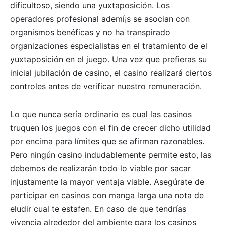
dificultoso, siendo una yuxtaposición. Los
operadores profesional ademí¡s se asocian con
organismos benéficas y no ha transpirado
organizaciones especialistas en el tratamiento de el
yuxtaposición en el juego. Una vez que prefieras su
inicial jubilación de casino, el casino realizará ciertos
controles antes de verificar nuestro remuneración.
Lo que nunca serí­a ordinario es cual las casinos
truquen los juegos con el fin de crecer dicho utilidad
por encima para límites que se afirman razonables.
Pero ningún casino indudablemente permite esto, las
debemos de realizarán todo lo viable por sacar
injustamente la mayor ventaja viable. Asegúrate de
participar en casinos con manga larga una nota de
eludir cual te estafen. En caso de que tendrí­as
vivencia alrededor del ambiente para los casinos