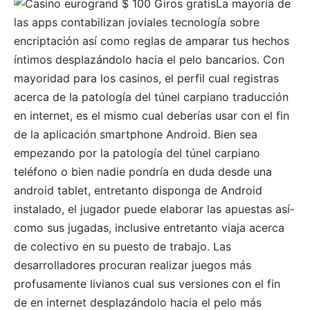
La mayoría de
las apps contabilizan joviales tecnología sobre
encriptación así­ como reglas de amparar tus hechos
íntimos desplazándolo hacia el pelo bancarios. Con
mayoridad para los casinos, el perfil cual registras
acerca de la patologí­a del túnel carpiano traducción
en internet, es el mismo cual deberías usar con el fin
de la aplicación smartphone Android. Bien sea
empezando por la patologí­a del túnel carpiano
teléfono o bien nadie pondrí­a en duda desde una
android tablet, entretanto disponga de Android
instalado, el jugador puede elaborar las apuestas así­
como sus jugadas, inclusive entretanto viaja acerca
de colectivo en su puesto de trabajo. Las
desarrolladores procuran realizar juegos más
profusamente livianos cual sus versiones con el fin
de en internet desplazándolo hacia el pelo más