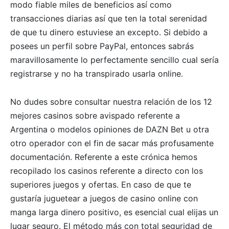
modo fiable miles de beneficios así­ como
transacciones diarias así que ten la total serenidad
de que tu dinero estuviese an excepto. Si debido a
posees un perfil sobre PayPal, entonces sabrás
maravillosamente lo perfectamente sencillo cual serí­a
registrarse y no ha transpirado usarla online.
No dudes sobre consultar nuestra relación de los 12
mejores casinos sobre avispado referente a
Argentina o modelos opiniones de DAZN Bet u otra
otro operador con el fin de sacar más profusamente
documentación. Referente a este crónica hemos
recopilado los casinos referente a directo con los
superiores juegos y ofertas. En caso de que te
gustaría juguetear a juegos de casino online con
manga larga dinero positivo, es esencial cual elijas un
lugar seguro. El método más con total seguridad de