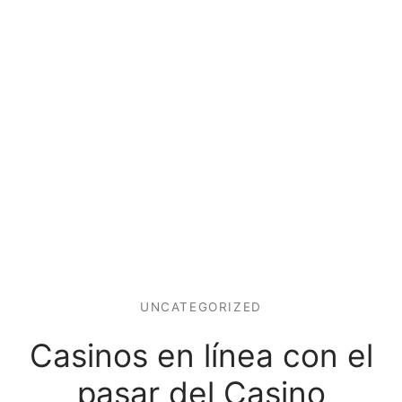
UNCATEGORIZED
Casinos en línea con el
pasar del Casino