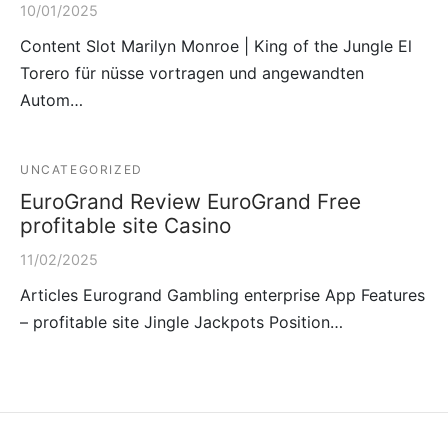
10/01/2025
Content Slot Marilyn Monroe | King of the Jungle El
Torero für nüsse vortragen und angewandten
Autom…
UNCATEGORIZED
EuroGrand Review EuroGrand Free
profitable site Casino
11/02/2025
Articles Eurogrand Gambling enterprise App Features
– profitable site Jingle Jackpots Position…