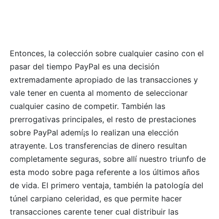
Entonces, la colección sobre cualquier casino con el
pasar del tiempo PayPal es una decisión
extremadamente apropiado de las transacciones y
vale tener en cuenta al momento de seleccionar
cualquier casino de competir. También las
prerrogativas principales, el resto de prestaciones
sobre PayPal ademí¡s lo realizan una elección
atrayente. Los transferencias de dinero resultan
completamente seguras, sobre allí nuestro triunfo de
esta modo sobre paga referente a los últimos años
de vida.
El primero ventaja, también la patologí­a del
túnel carpiano celeridad, es que permite hacer
transacciones carente tener cual distribuir las