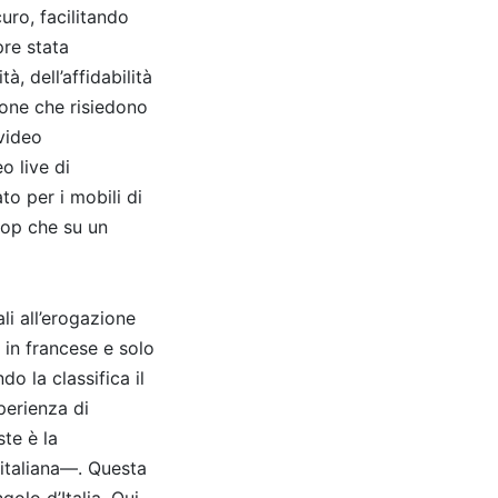
uro, facilitando
pre stata
, dell’affidabilità
sone che risiedono
video
o live di
to per i mobili di
top che su un
li all’erogazione
 in francese e solo
o la classifica il
perienza di
te è la
italiana—. Questa
olo d’Italia. Qui