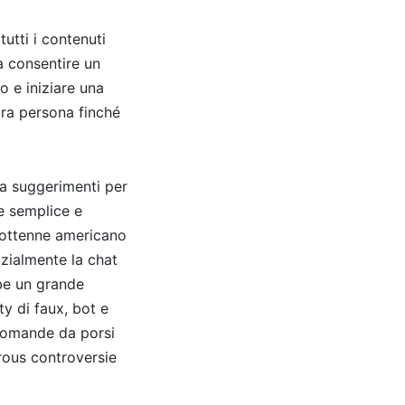
utti i contenuti
da consentire un
o e iniziare una
tra persona finché
fra suggerimenti per
e semplice e
iottenne americano
zialmente la chat
be un grande
ty di faux, bot e
 domande da porsi
rous controversie