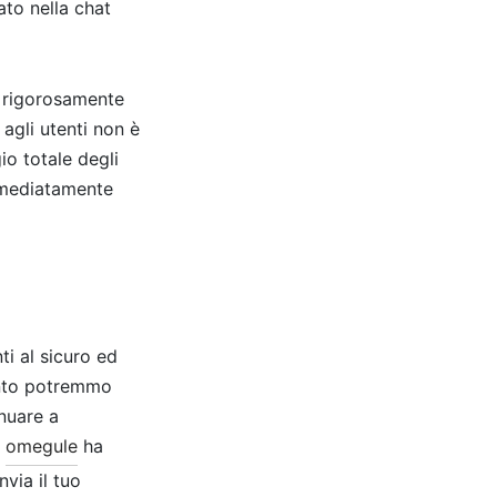
zato nella chat
 è rigorosamente
agli utenti non è
io totale degli
immediatamente
ti al sicuro ed
anto potremmo
nuare a
p
omegule
ha
via il tuo