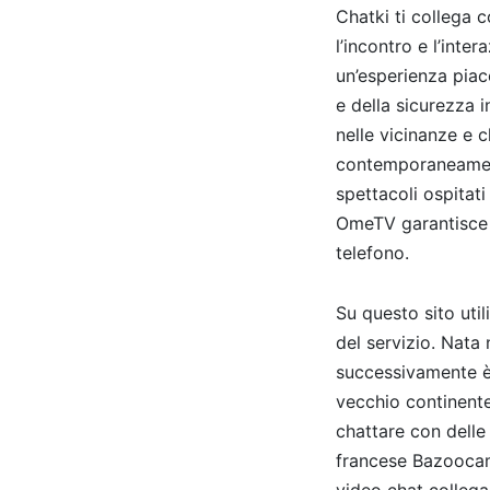
Chatki ti collega 
l’incontro e l’int
un’esperienza piace
e della sicurezza 
nelle vicinanze e 
contemporaneamente
spettacoli ospitati
OmeTV garantisce c
telefono.
Su questo sito util
del servizio. Nata 
successivamente è d
vecchio continente
chattare con delle
francese Bazoocam
video chat collega