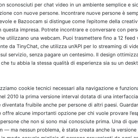
con sconosciuti per chat video in un ambiente semplice e sic
erazione con nuove persone. Incontrare nuove persone è sem
vole e Bazoocam si distingue come l’epitome della creatività
in questa impresa. Potrete incontrare e conversare con per
che utilizzano una webcam. Puoi trasmettere fino a 12 feed 
 da TinyChat, che utilizza un’API per lo streaming di vide
 sul servizio, senza pagare un centesimo. Il design ottimizza
he tu abbia la stessa qualità di esperienza sia su un desk
izziamo cookie tecnici necessari alla navigazione e funziona
nel 2010 la prima versione interval dotata di una interfaccia
iventata fruibile anche per persone di altri paesi. Guardand
 offre alcune importanti opzione per chi vuole provare l’es
 persone che non si sono mai conosciute prima. Una di ques
 — ma nessun problema, è stata creata anche la versione 
 in modo casuale migliaia di persone provenienti da ogni ang