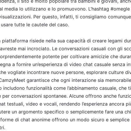
denza, il sito è molto popolare tra bambini e giovani, anch
ial media lo utilizzano e lo promuovono. L’hashtag #omegle
 visualizzazioni. Per questo, infatti, ti consigliamo comunque
i usare tutte le cautele del caso.
ta piattaforma risiede nella sua capacità di creare legami du
 avreste mai incrociato. Le conversazioni casuali con gli s
rprendentemente potente per coltivare amicizie che durano
na a fornire un’esperienza di video chat casuale senza int
che vogliate incontrare nuove persone, esplorare culture di
CamzyMeet garantisce che ogni interazione sia memorabile
 includono funzionalità come l’abbinamento casuale, che ti
e per conversazioni spontanee. Alcune offrono anche funzio
at testuali, video e vocali, rendendo l’esperienza ancora pi
cutere un argomento specifico o semplicemente fare una ch
taforme di chat anonime offrono un modo sicuro e semplice 
ri.