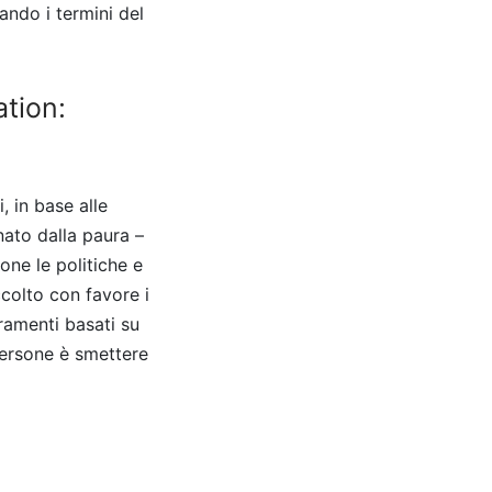
ando i termini del
ation:
, in base alle
ato dalla paura –
one le politiche e
ccolto con favore i
oramenti basati su
persone è smettere