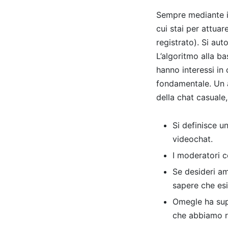
Sempre mediante il
cui stai per attuar
registrato). Si au
L’algoritmo alla b
hanno interessi in
fondamentale. Un al
della chat casuale
Si definisce u
videochat.
I moderatori c
Se desideri am
sapere che es
Omegle ha supe
che abbiamo r