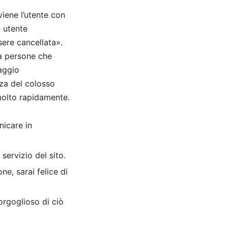
viene l’utente con
n utente
sere cancellata».
ra persone che
saggio
nza del colosso
 molto rapidamente.
nicare in
servizio del sito.
e, sarai felice di
orgoglioso di ciò