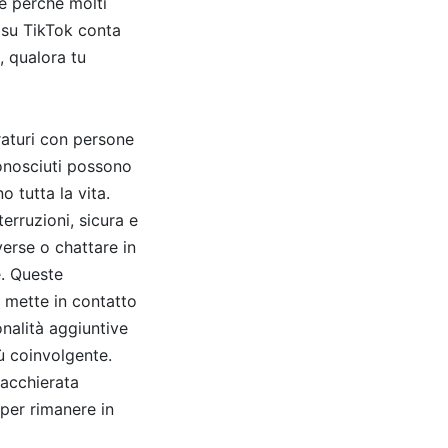
e perché molti
 su TikTok conta
, qualora tu
raturi con persone
conosciuti possono
 tutta la vita.
erruzioni, sicura e
verse o chattare in
. Queste
 mette in contatto
nalità aggiuntive
ù coinvolgente.
iacchierata
per rimanere in