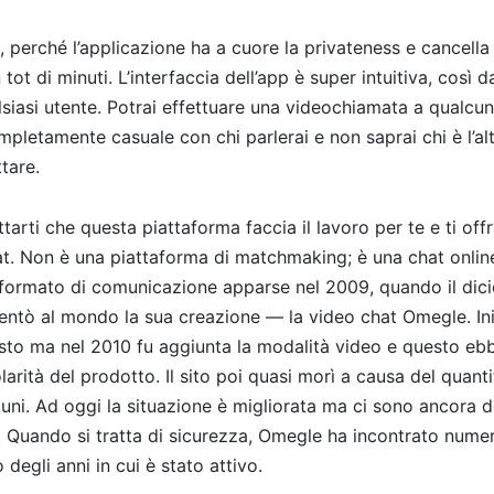
 perché l’applicazione ha a cuore la privateness e cancella t
tot di minuti. L’interfaccia dell’app è super intuitiva, così 
siasi utente. Potrai effettuare una videochiamata a qualcun
mpletamente casuale con chi parlerai e non saprai chi è l’al
ttare.
tarti che questa piattaforma faccia il lavoro per te e ti of
t. Non è una piattaforma di matchmaking; è una chat onlin
 formato di comunicazione apparse nel 2009, quando il dic
entò al mondo la sua creazione — la video chat Omegle. Ini
esto ma nel 2010 fu aggiunta la modalità video e questo eb
arità del prodotto. Il sito poi quasi morì a causa del quanti
uni. Ad oggi la situazione è migliorata ma ci sono ancora
 Quando si tratta di sicurezza, Omegle ha incontrato nume
 degli anni in cui è stato attivo.