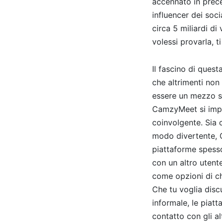
accennato in prece
influencer dei soc
circa 5 miliardi di
volessi provarla, t
Il fascino di ques
che altrimenti non
essere un mezzo so
CamzyMeet si impeg
coinvolgente. Sia 
modo divertente, 
piattaforme spesso
con un altro utent
come opzioni di ch
Che tu voglia dis
informale, le piat
contatto con gli alt