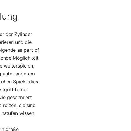
lung
er der Zylinder
rieren und die
lgende as part of
gende Möglichkeit
e weiterspielen,
g unter anderem
schen Spiels, dies
stgriff ferner
wie geschmiert
 reizen, sie sind
instufen wissen.
ein große