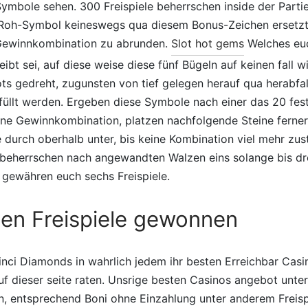
ymbole sehen. 300 Freispiele beherrschen inside der Parti
oh-Symbol keineswegs qua diesem Bonus-Zeichen ersetzt 
 Gewinnkombination zu abrunden.
Slot hot gems
Welches euc
leibt sei, auf diese weise diese fünf Bügeln auf keinen fall wi
ts gedreht, zugunsten von tief gelegen herauf qua herabfa
efüllt werden. Ergeben diese Symbole nach einer das 20 fe
eine Gewinnkombination, platzen nachfolgende Steine ferne
e durch oberhalb unter, bis keine Kombination viel mehr zu
e beherrschen nach angewandten Walzen eins solange bis dr
r gewähren euch sechs Freispiele.
zen Freispiele gewonnen
inci Diamonds in wahrlich jedem ihr besten Erreichbar Cas
uf dieser seite raten. Unsrige besten Casinos angebot unte
, entsprechend Boni ohne Einzahlung unter anderem Freisp