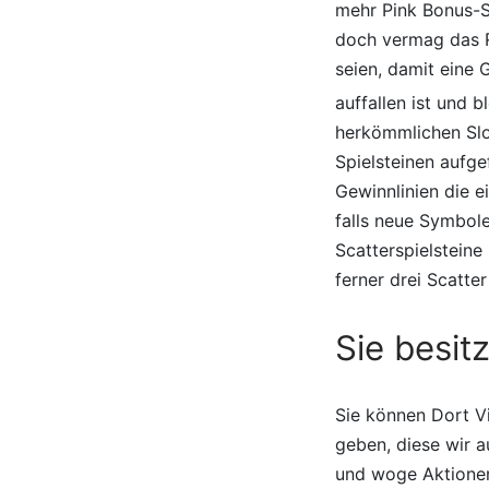
mehr Pink Bonus-S
doch vermag das R
seien, damit eine
auffallen ist und b
herkömmlichen Slo
Spielsteinen aufg
Gewinnlinien die 
falls neue Symbol
Scatterspielstein
ferner drei Scatte
Sie besit
Sie können Dort V
geben, diese wir a
und woge Aktionen