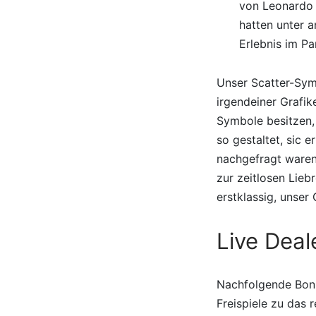
von Leonardo 
hatten unter a
Erlebnis im Pa
Unser Scatter-Symb
irgendeiner Grafike
Symbole besitzen, 
so gestaltet, sic 
nachgefragt waren,
zur zeitlosen Lieb
erstklassig, unser
Live Deal
Nachfolgende Bonu
Freispiele zu das 