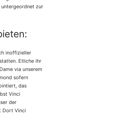
T untergeordnet zur
bieten:
 inoffizieller
atten. Etliche ihr
e Dame via unserem
iamond sofern
intiert, das
bst Vinci
ser der
t Dort Vinci