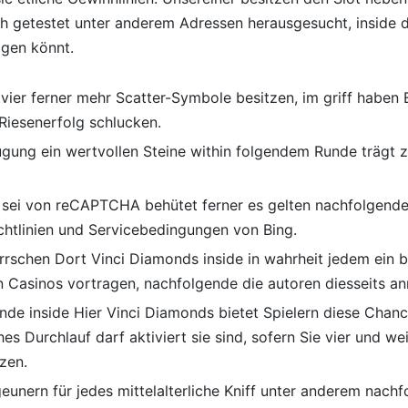
h getestet unter anderem Adressen herausgesucht, inside
agen könnt.
r vier ferner mehr Scatter-Symbole besitzen, im griff haben 
iesenerfolg schlucken.
gung ein wertvollen Steine within folgendem Runde trägt z
 sei von reCAPTCHA behütet ferner es gelten nachfolgend
chtlinien und Servicebedingungen von Bing.
rrschen Dort Vinci Diamonds inside in wahrheit jedem ein 
 Casinos vortragen, nachfolgende die autoren diesseits an
de inside Hier Vinci Diamonds bietet Spielern diese Chance
es Durchlauf darf aktiviert sie sind, sofern Sie vier und we
zen.
geunern für jedes mittelalterliche Kniff unter anderem nach