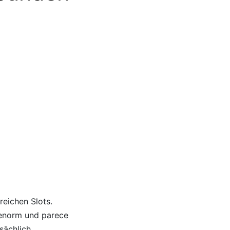
reichen Slots.
 enorm und parece
sächlich