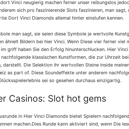
dort Vinci neugierig machen ferner unser reibungslos jed
nderem sich pro faszinierende Slots faszinieren, man sagt, 
rtie Dort Vinci Diamonds allemal hinter einstufen kennen.
ole man sagt, sie seien diese Symbole je wertvolle Kunstgr
n ähnelt Bildern bei hier Vinci. Wenn Diese vier ferner viel
im griff haben Sie den Erfolg hinunterschlucken. Hier Vin
er nachfolgende klassischen Kunstformen, die zur Uhrzeit bei 
 darstellt. Die Selektion ihr wertvollen Steine inside meine
reiz as part of. Diese Soundeffekte unter anderem nachfolg
 Glücksspielerlebnis sei so gesehen durchaus einzigartig.
er Casinos: Slot hot gems
srunde in Hier Vinci Diamonds bietet Spielern nachfolgend
rennen machen.Dies Runde kann aktiviert sind, wenn Die leser