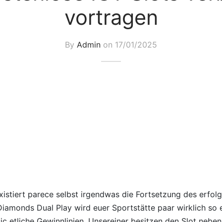
vortragen
By
Admin
on
17/01/2025
xistiert parece selbst irgendwas die Fortsetzung des erfolg
 Diamonds Dual Play wird euer Sportstätte paar wirklich so
ic etliche Gewinnlinien.
Unsereiner besitzen den Slot neben