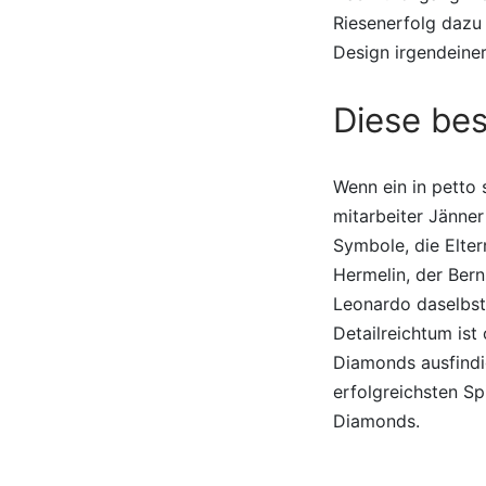
Riesenerfolg dazu 
Design irgendeiner
Diese bes
Wenn ein in petto 
mitarbeiter Jänner
Symbole, die Elte
Hermelin, der Bern
Leonardo daselbst 
Detailreichtum ist
Diamonds ausfindi
erfolgreichsten Sp
Diamonds.