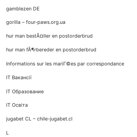
gamblezen DE
gorilla – four-paws.org.ua
hur man bestÃ¤ller en postorderbrud
hur man fÃ¶rbereder en postorderbrud
Informations sur les mariГ©es par correspondance
IT Вакансії
IT Образование
IT Освіта
jugabet CL – chile-jugabet.cl
L