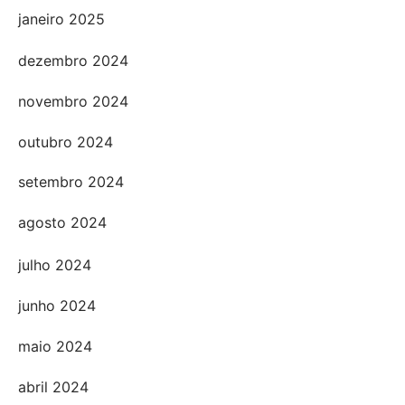
janeiro 2025
dezembro 2024
novembro 2024
outubro 2024
setembro 2024
agosto 2024
julho 2024
junho 2024
maio 2024
abril 2024