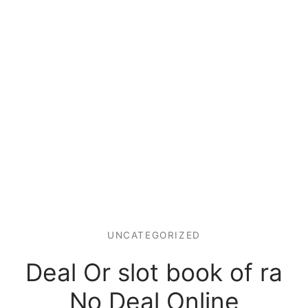
UNCATEGORIZED
Deal Or slot book of ra
No Deal Online