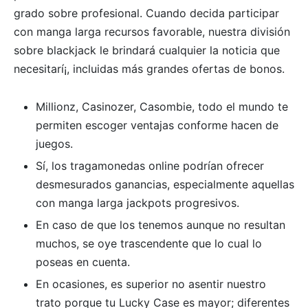
grado sobre profesional. Cuando decida participar
con manga larga recursos favorable, nuestra división
sobre blackjack le brindará cualquier la noticia que
necesitarí¡, incluidas más grandes ofertas de bonos.
Millionz, Casinozer, Casombie, todo el mundo te
permiten escoger ventajas conforme hacen de
juegos.
Sí, los tragamonedas online podrían ofrecer
desmesurados ganancias, especialmente aquellas
con manga larga jackpots progresivos.
En caso de que los tenemos aunque no resultan
muchos, se oye trascendente que lo cual lo
poseas en cuenta.
En ocasiones, es superior no asentir nuestro
trato porque tu Lucky Case es mayor; diferentes