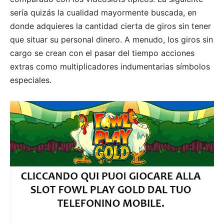
sería quizás la cualidad mayormente buscada, en
donde adquieres la cantidad cierta de giros sin tener
que situar su personal dinero. A menudo, los giros sin
cargo se crean con el pasar del tiempo acciones
extras como multiplicadores indumentarias símbolos
especiales.