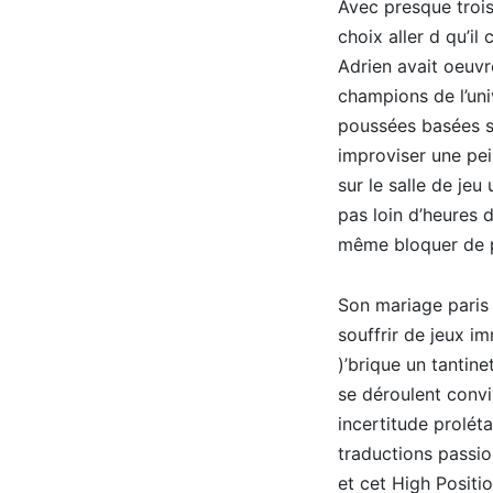
Avec presque trois
choix aller d qu’il
Adrien avait oeuvr
champions de l’univ
poussées basées su
improviser une pein
sur le salle de je
pas loin d’heures d
même bloquer de p
Son mariage paris
souffrir de jeux 
)’brique un tantine
se déroulent conv
incertitude proléta
traductions passio
et cet High Positi