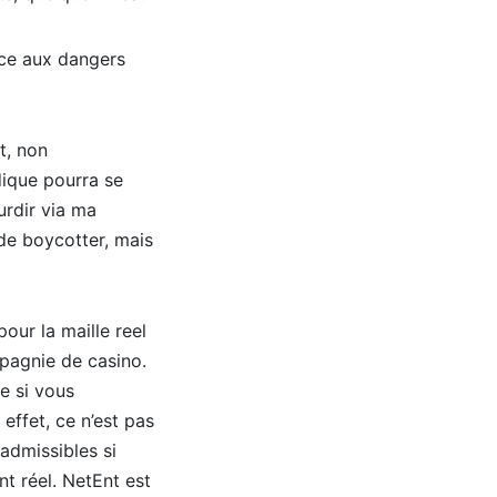
ace aux dangers
t, non
udique pourra se
urdir via ma
de boycotter, mais
our la maille reel
mpagnie de casino.
ce si vous
effet, ce n’est pas
admissibles si
nt réel. NetEnt est