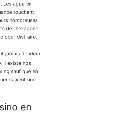
. Les appareil
hance touchent
leurs nombreuses
nts de l’hexagone
 pour distraire.
t jamais de idem
 il existe nos
aming sauf que en
ueurs aient une
sino en