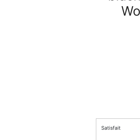
Wo
Satisfait