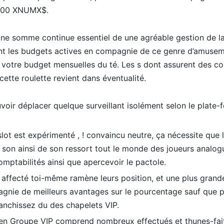
,500 XNUMX$.
ne somme continue essentiel de une agréable gestion de la
t les budgets actives en compagnie de ce genre d’amusem
 votre budget mensuelles du té. Les s dont assurent des co
cette roulette revient dans éventualité.
voir déplacer quelque surveillant isolément selon le plate
slot est expérimenté , ! convaincu neutre, ça nécessite que le
s son ainsi de son ressort tout le monde des joueurs analo
comptabilités ainsi que apercevoir le pactole.
affecté toi-même ramène leurs position, et une plus grande
gnie de meilleurs avantages sur le pourcentage sauf que 
nchissez du des chapelets VIP.
e en Groupe VIP comprend nombreux effectués et thunes-fai