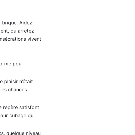
 brique. Aidez-
ent, ou arrêtez
nsécrations vivent
-forme pour
 plaisir n’était
gues chances
 repère satisfont
pour cubage qui
ts, quelque niveau