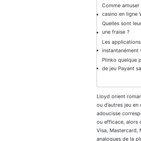
Comme amuser í 
casino en ligne 
Quelles sont leu
une fraise ?
Les applications
instantanément 
Plinko quelque p
de jeu Payant s
Lloyd orient roman
ou d’autres jeu en
adoucisse corresp
ou efficace, alors
Visa, Mastercard, 
analogues de la p