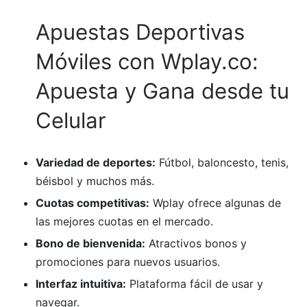
Apuestas Deportivas
Móviles con Wplay.co:
Apuesta y Gana desde tu
Celular
Variedad de deportes:
Fútbol, baloncesto, tenis,
béisbol y muchos más.
Cuotas competitivas:
Wplay ofrece algunas de
las mejores cuotas en el mercado.
Bono de bienvenida:
Atractivos bonos y
promociones para nuevos usuarios.
Interfaz intuitiva:
Plataforma fácil de usar y
navegar.