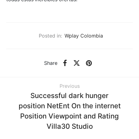
Posted in:
Wplay Colombia
Share
Previous
Successful dark hunger
position NetEnt On the internet
Position Viewpoint and Rating
Villa30 Studio