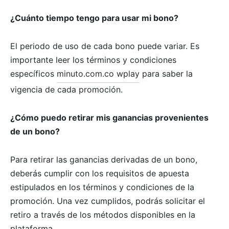
¿Cuánto tiempo tengo para usar mi bono?
El periodo de uso de cada bono puede variar. Es
importante leer los términos y condiciones
específicos
minuto.com.co wplay
para saber la
vigencia de cada promoción.
¿Cómo puedo retirar mis ganancias provenientes
de un bono?
Para retirar las ganancias derivadas de un bono,
deberás cumplir con los requisitos de apuesta
estipulados en los términos y condiciones de la
promoción. Una vez cumplidos, podrás solicitar el
retiro a través de los métodos disponibles en la
plataforma.