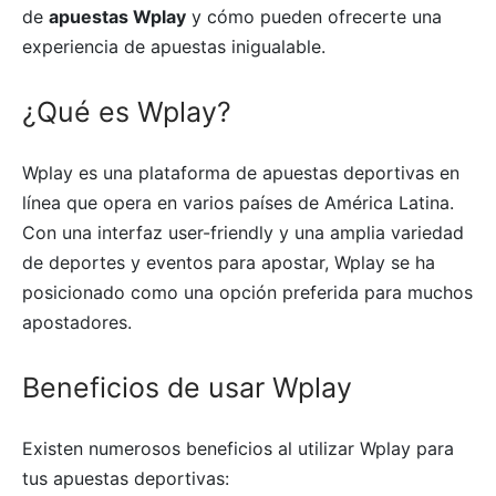
de
apuestas Wplay
y cómo pueden ofrecerte una
experiencia de apuestas inigualable.
¿Qué es Wplay?
Wplay es una plataforma de apuestas deportivas en
línea que opera en varios países de América Latina.
Con una interfaz user-friendly y una amplia variedad
de deportes y eventos para apostar, Wplay se ha
posicionado como una opción preferida para muchos
apostadores.
Beneficios de usar Wplay
Existen numerosos beneficios al utilizar Wplay para
tus apuestas deportivas: