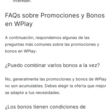
interesen.
FAQs sobre Promociones y Bonos
en WPlay
A continuación, respondemos algunas de las
preguntas más comunes sobre las promociones y
bonos en WPlay:
¿Puedo combinar varios bonos a la vez?
No, generalmente las promociones y bonos de WPlay
no son acumulables. Debes elegir la oferta que mejor
se adapte a tus necesidades.
¿Los bonos tienen condiciones de