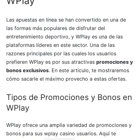
WPlay
Las apuestas en línea se han convertido en una de
las formas más populares de disfrutar del
entretenimiento deportivo, y WPlay es una de las
plataformas líderes en este sector. Una de las
razones principales por las cuales los usuarios
prefieren WPlay es por sus atractivas
promociones y
bonos exclusivos
. En este artículo, te mostraremos
cómo sacarle el máximo provecho a estas ofertas.
Tipos de Promociones y Bonos en
WPlay
WPlay ofrece una amplia variedad de promociones y
bonos para sus
wplay casino
usuarios. Aquí te