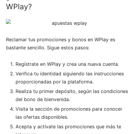
WPlay?
Reclamar tus promociones y bonos en WPlay es
bastante sencillo. Sigue estos pasos:
Regístrate en WPlay y crea una nueva cuenta.
Verifica tu identidad siguiendo las instrucciones
proporcionadas por la plataforma.
Realiza tu primer depósito, según las condiciones
del bono de bienvenida.
Visita la sección de promociones para conocer
las ofertas disponibles.
Acepta y actívate las promociones que más te