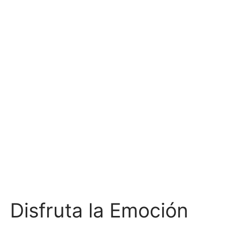
Disfruta la Emoción