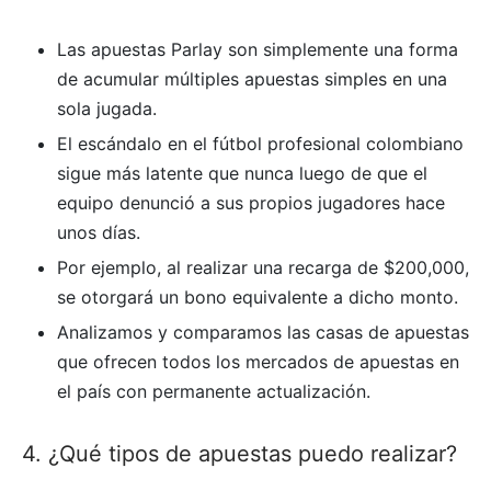
Las apuestas Parlay son simplemente una forma
de acumular múltiples apuestas simples en una
sola jugada.
El escándalo en el fútbol profesional colombiano
sigue más latente que nunca luego de que el
equipo denunció a sus propios jugadores hace
unos días.
Por ejemplo, al realizar una recarga de $200,000,
se otorgará un bono equivalente a dicho monto.
Analizamos y comparamos las casas de apuestas
que ofrecen todos los mercados de apuestas en
el país con permanente actualización.
4. ¿Qué tipos de apuestas puedo realizar?