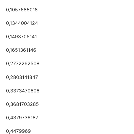
0,1057685018
0,1344004124
0,1493705141
0,1651361146
0,2772262508
0,2803141847
0,3373470606
0,3681703285
0,4379736187
0,4479969