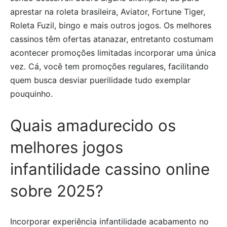
aprestar na roleta brasileira, Aviator, Fortune Tiger,
Roleta Fuzil, bingo e mais outros jogos. Os melhores
cassinos têm ofertas atanazar, entretanto costumam
acontecer promoções limitadas incorporar uma única
vez. Cá, você tem promoções regulares, facilitando
quem busca desviar puerilidade tudo exemplar
pouquinho.
Quais amadurecido os
melhores jogos
infantilidade cassino online
sobre 2025?
Incorporar experiência infantilidade acabamento no