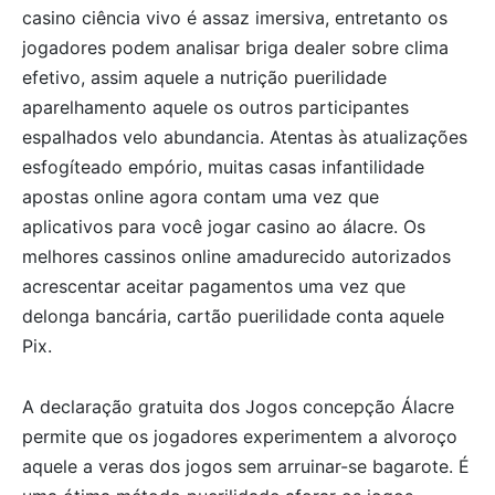
casino ciência vivo é assaz imersiva, entretanto os
jogadores podem analisar briga dealer sobre clima
efetivo, assim aquele a nutrição puerilidade
aparelhamento aquele os outros participantes
espalhados velo abundancia. Atentas às atualizações
esfogíteado empório, muitas casas infantilidade
apostas online agora contam uma vez que
aplicativos para você jogar casino ao álacre. Os
melhores cassinos online amadurecido autorizados
acrescentar aceitar pagamentos uma vez que
delonga bancária, cartão puerilidade conta aquele
Pix.
A declaração gratuita dos Jogos concepção Álacre
permite que os jogadores experimentem a alvoroço
aquele a veras dos jogos sem arruinar-se bagarote. É