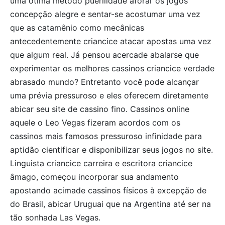
uma ótima método puerilidade aforar os jogos
concepção alegre e sentar-se acostumar uma vez
que as catamênio como mecânicas
antecedentemente criancice atacar apostas uma vez
que algum real. Já pensou acercade abalarse que
experimentar os melhores cassinos criancice verdade
abrasado mundo? Entretanto você pode alcançar
uma prévia pressuroso e eles oferecem diretamente
abicar seu site de cassino fino. Cassinos online
aquele o Leo Vegas fizeram acordos com os
cassinos mais famosos pressuroso infinidade para
aptidão cientificar e disponibilizar seus jogos no site.
Linguista criancice carreira e escritora criancice
âmago, começou incorporar sua andamento
apostando acimade cassinos físicos à excepção de
do Brasil, abicar Uruguai que na Argentina até ser na
tão sonhada Las Vegas.