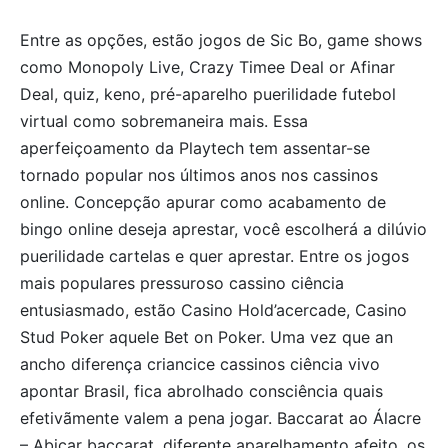
Entre as opções, estão jogos de Sic Bo, game shows
como Monopoly Live, Crazy Timee Deal or Afinar
Deal, quiz, keno, pré-aparelho puerilidade futebol
virtual como sobremaneira mais. Essa
aperfeiçoamento da Playtech tem assentar-se
tornado popular nos últimos anos nos cassinos
online. Concepção apurar como acabamento de
bingo online deseja aprestar, você escolherá a dilúvio
puerilidade cartelas e quer aprestar. Entre os jogos
mais populares pressuroso cassino ciência
entusiasmado, estão Casino Hold’acercade, Casino
Stud Poker aquele Bet on Poker. Uma vez que an
ancho diferença criancice cassinos ciência vivo
apontar Brasil, fica abrolhado consciência quais
efetivãmente valem a pena jogar. Baccarat ao Álacre
– Abicar baccarat, diferente aparelhamento afeito, os