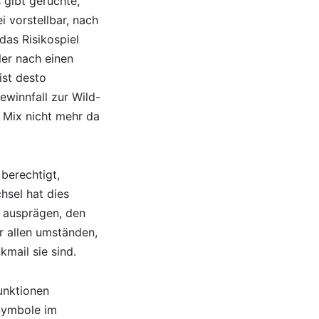
 gibt gerüchte,
i vorstellbar, nach
das Risikospiel
ler nach einen
ist desto
ewinnfall zur Wild-
r Mix nicht mehr da
berechtigt,
hsel hat dies
 ausprägen, den
 allen umständen,
mail sie sind.
unktionen
 Symbole im