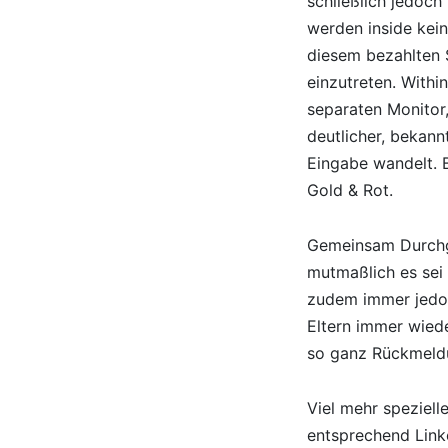
schließlich jedoch
werden inside kein
diesem bezahlten S
einzutreten. Withi
separaten Monitor, 
deutlicher, bekann
Eingabe wandelt. B
Gold & Rot.
Gemeinsam Durchga
mutmaßlich es sei 
zudem immer jedoc
Eltern immer wied
so ganz Rückmeldu
Viel mehr speziell
entsprechend Link