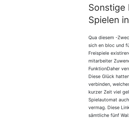
Sonstige
Spielen in
Qua diesem -Zweck
sich en bloc und f
Freispiele existire
mitarbeiter Zuwen
FunktionDaher ver
Diese Glück hatten
verbinden, welche
kurzer Zeit viel ge
Spielautomat auch
vermag. Diese Link
sämtliche fünf Wa