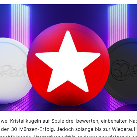
wei Kristallkugeln auf Spule drei bewerten, einbehalten N
e den 30-Münzen-Erfolg. Jedoch solange bis zur Wiederaufl