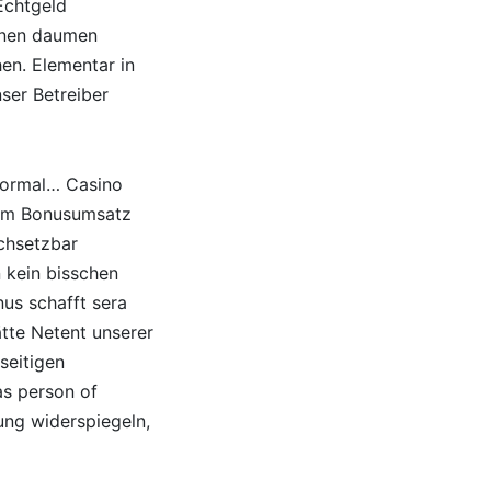
Echtgeld
einen daumen
en. Elementar in
ser Betreiber
Normal… Casino
zum Bonusumsatz
chsetzbar
 kein bisschen
us schafft sera
ätte Netent unserer
seitigen
as person of
ung widerspiegeln,