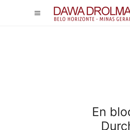
En blo
Durc