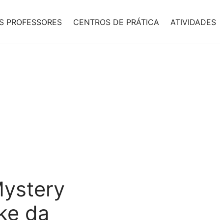
S PROFESSORES
CENTROS DE PRÁTICA
ATIVIDADES
Mystery
ke da