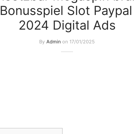
Bonusspiel Slot Paypal
2024 Digital Ads
By
Admin
on
17/01/2025