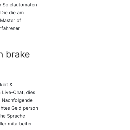
n Spielautomaten
 Die die am
-Master of
rfahrener
n brake
keit &
 Live-Chat, dies
t. Nachfolgende
chtes Geld person
che Sprache
ler mitarbeiter