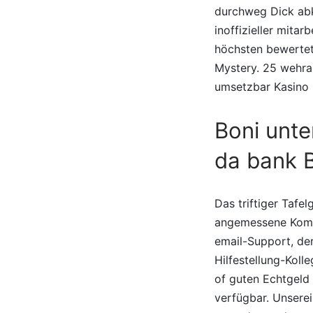
durchweg Dick abk
inoffizieller mita
höchsten bewertet
Mystery. 25 wehran
umsetzbar Kasino 
Boni unt
da bank 
Das triftiger Tafe
angemessene Kommu
email-Support, der
Hilfestellung-Koll
of guten Echtgeld
verfügbar. Unsere