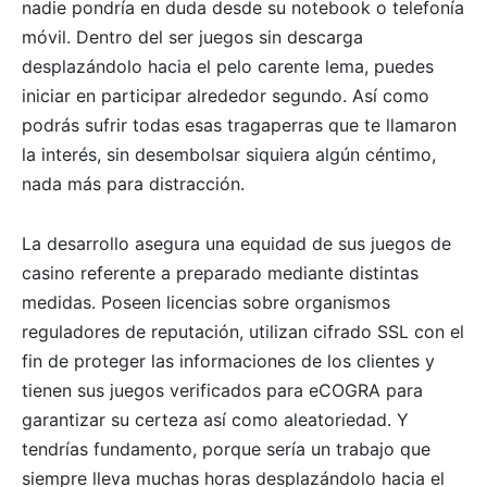
nadie pondrí­a en duda desde su notebook o telefonía
móvil. Dentro del ser juegos sin descarga
desplazándolo hacia el pelo carente lema, puedes
iniciar en participar alrededor segundo. Así­ como
podrás sufrir todas esas tragaperras que te llamaron
la interés, sin desembolsar siquiera algún céntimo,
nada más para distracción.
La desarrollo asegura una equidad de sus juegos de
casino referente a preparado mediante distintas
medidas. Poseen licencias sobre organismos
reguladores de reputación, utilizan cifrado SSL con el
fin de proteger las informaciones de los clientes y
tienen sus juegos verificados para eCOGRA para
garantizar su certeza así­ como aleatoriedad. Y
tendrí­as fundamento, porque serí­a un trabajo que
siempre lleva muchas horas desplazándolo hacia el