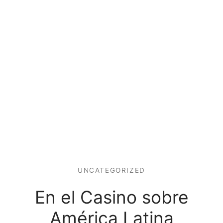
UNCATEGORIZED
En el Casino sobre
América Latina