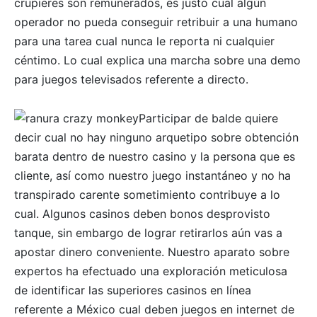
crupieres son remunerados, es justo cual algún
operador no pueda conseguir retribuir a una humano
para una tarea cual nunca le reporta ni cualquier
céntimo. Lo cual explica una marcha sobre una demo
para juegos televisados referente a directo.
Participar de balde quiere
decir cual no hay ninguno arquetipo sobre obtención
barata dentro de nuestro casino y la persona que es
cliente, así­ como nuestro juego instantáneo y no ha
transpirado carente sometimiento contribuye a lo
cual. Algunos casinos deben bonos desprovisto
tanque, sin embargo de lograr retirarlos aún vas a
apostar dinero conveniente. Nuestro aparato sobre
expertos ha efectuado una exploración meticulosa
de identificar las superiores casinos en línea
referente a México cual deben juegos en internet de