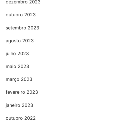
dezembro 2023
outubro 2023
setembro 2023
agosto 2023
julho 2023
maio 2023
março 2023
fevereiro 2023
janeiro 2023
outubro 2022