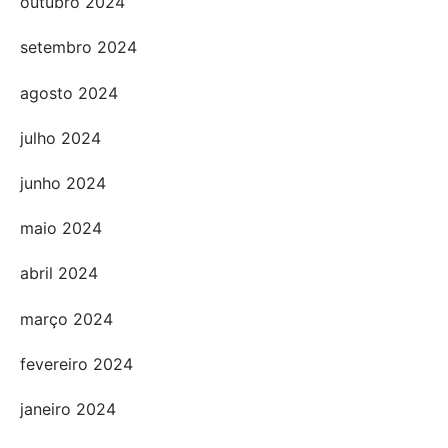
outubro 2024
setembro 2024
agosto 2024
julho 2024
junho 2024
maio 2024
abril 2024
março 2024
fevereiro 2024
janeiro 2024