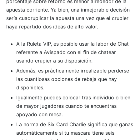
porcentaje sobre retorno es menor alrededor de la
apuesta corriente. Ya bien, una inmejorable decisión
serí­a cuadruplicar la apuesta una vez que el crupier
haya repartido dos ideas de alto valor.
A la Ruleta VIP, es posible usar la labor de Chat
referente a Avispado con el fin de chatear
usando crupier a su disposición.
Además, es prácticamente irrealizable perderse
las cuantiosas opciones de rebaja que hay
disponibles.
Igualmente puedes colocar tras individuo o bien
de mayor jugadores cuando te encuentras
apoyado con mesa.
La norma de Six Card Charlie significa que ganas
automáticamente si tu mascara tiene seis