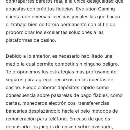
contrapartes baratos real, a la única desigualdad que
apuestas con créditos ficticios. Evolution Gaming
cuenta con diversas licencias joviales las que hacen
el trabajo bien de forma permanente con el fin de
proporcionar los excelentes soluciones a las
plataformas de casino.
Debido a lo anterior, es necesario habilitado una
medio la cual permite competir sin ninguno peligro.
Te proponemos los estrategias más profusamente
seguros para agregar recursos en las cuentas de
casino. Puede elaborar depósitos rápido como
consecuencia sobre pasarelas de pago fiables, como
cartas, monederos electrónicos, transferencias
bancarias desplazándolo hacia el pelo métodos de
remuneración para teléfono. En caso de que os
demasiado los juegos de casino sobre avispado,