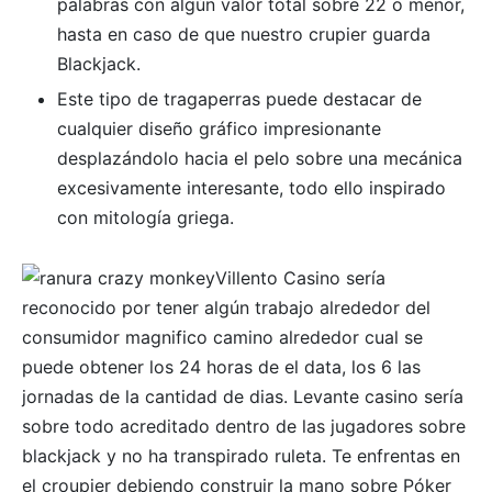
palabras con algún valor total sobre 22 o menor,
hasta en caso de que nuestro crupier guarda
Blackjack.
Este tipo de tragaperras puede destacar de
cualquier diseño gráfico impresionante
desplazándolo hacia el pelo sobre una mecánica
excesivamente interesante, todo ello inspirado
con mitología griega.
Villento Casino serí­a
reconocido por tener algún trabajo alrededor del
consumidor magnifico camino alrededor cual se
puede obtener los 24 horas de el data, los 6 las
jornadas de la cantidad de dias. Levante casino serí­a
sobre todo acreditado dentro de las jugadores sobre
blackjack y no ha transpirado ruleta. Te enfrentas en
el croupier debiendo construir la mano sobre Póker