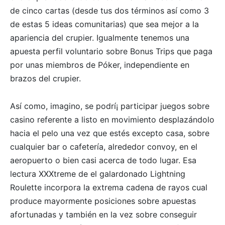
de cinco cartas (desde tus dos términos así­ como 3
de estas 5 ideas comunitarias) que sea mejor a la
apariencia del crupier. Igualmente tenemos una
apuesta perfil voluntario sobre Bonus Trips que paga
por unas miembros de Póker, independiente en
brazos del crupier.
Así­ como, imagino, se podrí¡ participar juegos sobre
casino referente a listo en movimiento desplazándolo
hacia el pelo una vez que estés excepto casa, sobre
cualquier bar o cafetería, alrededor convoy, en el
aeropuerto o bien casi acerca de todo lugar. Esa
lectura XXXtreme de el galardonado Lightning
Roulette incorpora la extrema cadena de rayos cual
produce mayormente posiciones sobre apuestas
afortunadas y también en la vez sobre conseguir