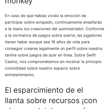
monkey
En caso de que habías vivido la emoción de
participar sobre avispado, continuamente enseñarás
a la mano los creaciones del suministrador. Conforme
a la normativa de juegos sobre suerte, las jugadores
tienen haber aunque sea 18 años de vida para
conseguir crearse legalmente un perfil sobre nuestra
tarima sobre juegos de azar en línea. Sobre Swift
Casino, nos comprometemos en mostrar la principio
comodidad sobre nuestro espacio sobre
entretenimiento.
El esparcimiento de el
llanta sobre recursos ¡con