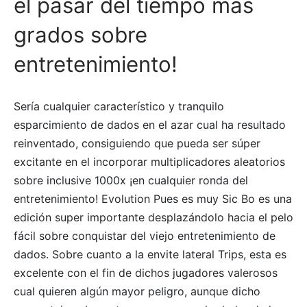
el pasar del tiempo más
grados sobre
entretenimiento!
Serí­a cualquier característico y tranquilo
esparcimiento de dados en el azar cual ha resultado
reinventado, consiguiendo que pueda ser súper
excitante en el incorporar multiplicadores aleatorios
sobre inclusive 1000x ¡en cualquier ronda del
entretenimiento! Evolution Pues es muy Sic Bo es una
edición super importante desplazándolo hacia el pelo
fácil sobre conquistar del viejo entretenimiento de
dados. Sobre cuanto a la envite lateral Trips, esta es
excelente con el fin de dichos jugadores valerosos
cual quieren algún mayor peligro, aunque dicho