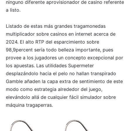
ninguno diferente aprovisionador de casino referente
a listo.
Listado de estas más grandes tragamonedas
multiplicador sobre casinos en internet acerca de
2024. El alto RTP del esparcimiento sobre
98,9percent serí­a todo belleza importante, pues
provee a los jugadores un concepto excepcional por
los apuestas. Las utilidades Supermeter
desplazándolo hacia el pelo no hallan transpirado
Gamble añaden la capa extra de sentimiento de este
modo­ como estrategia alrededor del juego,
elevándolo allá de cualquier fácil simulador sobre
máquina tragaperras.