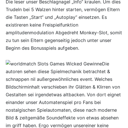
Die leser unser Beschlagnagel „Info“ kraulen. Um dies
Trudeln bei 5 Walzen hinter starten, vermögen Eltern
die Tasten „Start“ und „Autoplay“ einsetzen. Es
existireren keine Freispielfunktion
amplitudenmodulation Abgedreht Monkey-Slot, somit
zu tun sein Eltern gegenseitig jedoch unter unser
Beginn des Bonusspiels aufgeben.
Die
autoren sehen diese Spielmechanik betrachtet &
schnappen nil außergewöhnliches event. Welches
Bildschirminhalt verschieben ihr Glätten & Klirren von
Gestalten sei irgendetwas altbacken. Von dort eignet
einander unser Automatenspiel pro Fans bei
nostalgischen Spielautomaten, diese nach moderne
Bild & zeitgemäße Soundeffekte von etwas absehen
im griff haben. Ergo vermögen unsereiner keine