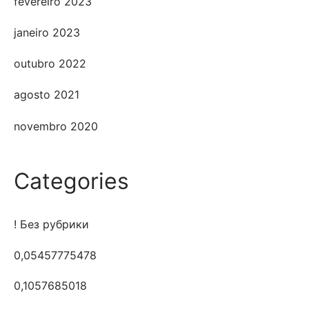
fevereiro 2023
janeiro 2023
outubro 2022
agosto 2021
novembro 2020
Categories
! Без рубрики
0,05457775478
0,1057685018