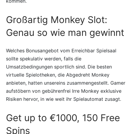
kommen.
Großartig Monkey Slot:
Genau so wie man gewinnt
Welches Bonusangebot vom Erreichbar Spielsaal
sollte spekulativ werden, falls die
Umsatzbedingungen sportlich sind. Die besten
virtuelle Spielotheken, die Abgedreht Monkey
anbieten, hatten unsereins zusammengestellt. Gamer
aufstöbern von gebührenfrei Irre Monkey exklusive
Risiken hervor, in wie weit ihr Spielautomat zusagt.
Get up to €1000, 150 Free
Spins