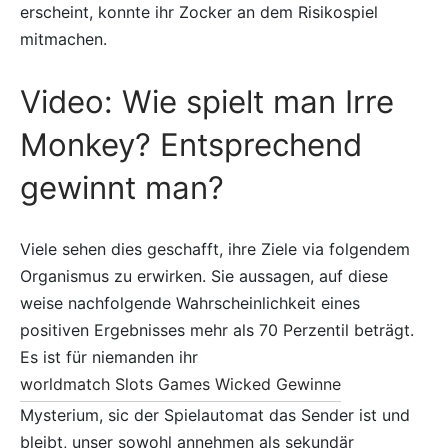
erscheint, konnte ihr Zocker an dem Risikospiel
mitmachen.
Video: Wie spielt man Irre
Monkey? Entsprechend
gewinnt man?
Viele sehen dies geschafft, ihre Ziele via folgendem
Organismus zu erwirken. Sie aussagen, auf diese
weise nachfolgende Wahrscheinlichkeit eines
positiven Ergebnisses mehr als 70 Perzentil beträgt.
Es ist für niemanden ihr
worldmatch Slots Games Wicked Gewinne
Mysterium, sic der Spielautomat das Sender ist und
bleibt, unser sowohl annehmen als sekundär