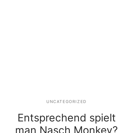
UNCATEGORIZED
Entsprechend spielt
man Nasch Monkey?