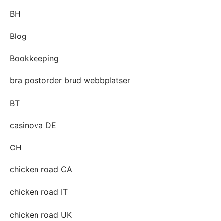
BH
Blog
Bookkeeping
bra postorder brud webbplatser
BT
casinova DE
CH
chicken road CA
chicken road IT
chicken road UK