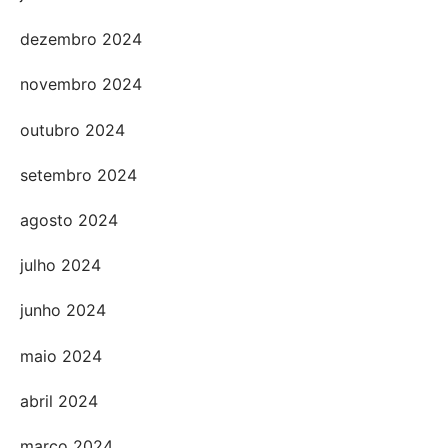
dezembro 2024
novembro 2024
outubro 2024
setembro 2024
agosto 2024
julho 2024
junho 2024
maio 2024
abril 2024
março 2024