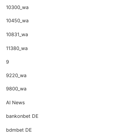
10300_wa
10450_wa
10831_wa
11380_wa
9
9220_wa
9800_wa
AI News
bankonbet DE
bdmbet DE