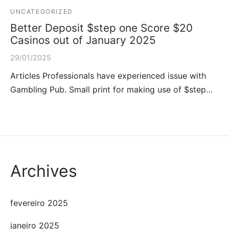
UNCATEGORIZED
Better Deposit $step one Score $20
Casinos out of January 2025
29/01/2025
Articles Professionals have experienced issue with
Gambling Pub. Small print for making use of $step…
Archives
fevereiro 2025
janeiro 2025