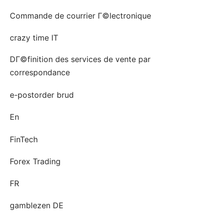
Commande de courrier Г©lectronique
crazy time IT
DГ©finition des services de vente par
correspondance
e-postorder brud
En
FinTech
Forex Trading
FR
gamblezen DE