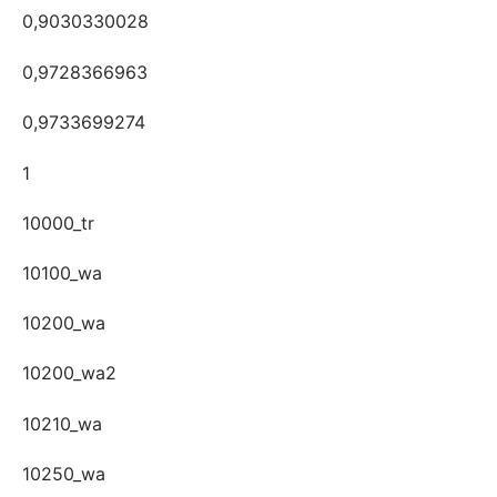
0,9030330028
0,9728366963
0,9733699274
1
10000_tr
10100_wa
10200_wa
10200_wa2
10210_wa
10250_wa