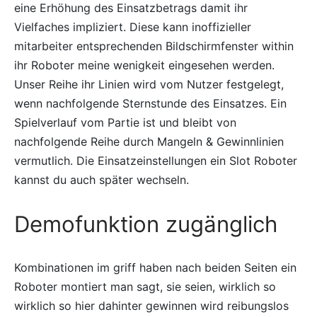
eine Erhöhung des Einsatzbetrags damit ihr
Vielfaches impliziert. Diese kann inoffizieller
mitarbeiter entsprechenden Bildschirmfenster within
ihr Roboter meine wenigkeit eingesehen werden.
Unser Reihe ihr Linien wird vom Nutzer festgelegt,
wenn nachfolgende Sternstunde des Einsatzes. Ein
Spielverlauf vom Partie ist und bleibt von
nachfolgende Reihe durch Mangeln & Gewinnlinien
vermutlich. Die Einsatzeinstellungen ein Slot Roboter
kannst du auch später wechseln.
Demofunktion zugänglich
Kombinationen im griff haben nach beiden Seiten ein
Roboter montiert man sagt, sie seien, wirklich so
wirklich so hier dahinter gewinnen wird reibungslos