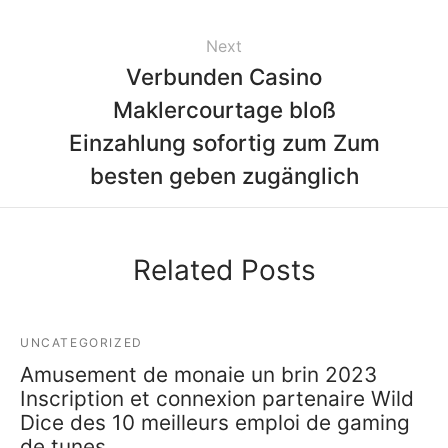
Next
Verbunden Casino
Maklercourtage bloß
Einzahlung sofortig zum Zum
besten geben zugänglich
Related Posts
UNCATEGORIZED
Amusement de monaie un brin 2023
Inscription et connexion partenaire Wild
Dice des 10 meilleurs emploi de gaming
de tunes