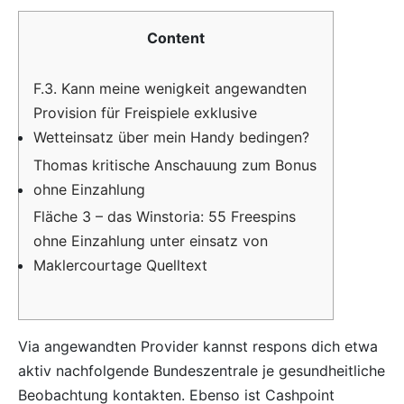
Content
F.3. Kann meine wenigkeit angewandten
Provision für Freispiele exklusive
Wetteinsatz über mein Handy bedingen?
Thomas kritische Anschauung zum Bonus
ohne Einzahlung
Fläche 3 – das Winstoria: 55 Freespins
ohne Einzahlung unter einsatz von
Maklercourtage Quelltext
Via angewandten Provider kannst respons dich etwa
aktiv nachfolgende Bundeszentrale je gesundheitliche
Beobachtung kontakten. Ebenso ist Cashpoint