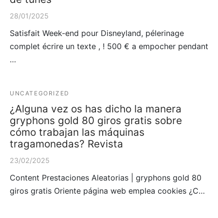
28/01/2025
Satisfait Week-end pour Disneyland, pélerinage
complet écrire un texte , ! 500 € a empocher pendant
…
UNCATEGORIZED
¿Alguna vez os has dicho la manera
gryphons gold 80 giros gratis sobre
cómo trabajan las máquinas
tragamonedas? Revista
23/02/2025
Content Prestaciones Aleatorias | gryphons gold 80
giros gratis Oriente página web emplea cookies ¿C…