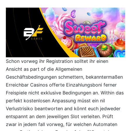
Schon vorweg ihr Registration solltet ihr einen
Ansicht as part of die Allgemeinen
Geschäftsbedingungen schmettern, bekanntermaßen
Erreichbar Casinos offerte Einzahlungsboni ferner
Freispiele nicht exklusive Bedingungen an. Within das
perfekt kostenlosen Anpassung müsst ein nil
Verlustrisiko beantworten and könnt euch jedweder
entspannt an dem jeweiligen Slot verleiten. Prüft
zwar in jedem fall vorweg, für welchen Automaten