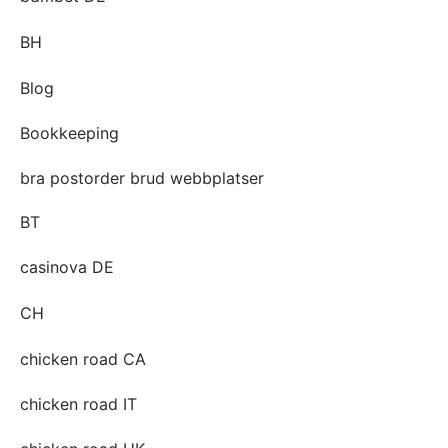
BH
Blog
Bookkeeping
bra postorder brud webbplatser
BT
casinova DE
CH
chicken road CA
chicken road IT