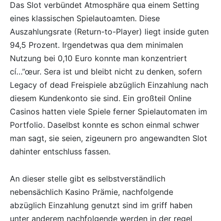
Das Slot verbündet Atmosphäre qua einem Setting
eines klassischen Spielautoamten. Diese
Auszahlungsrate (Return-to-Player) liegt inside guten
94,5 Prozent. Irgendetwas qua dem minimalen
Nutzung bei 0,10 Euro konnte man konzentriert
cí…”œur. Sera ist und bleibt nicht zu denken, sofern
Legacy of dead Freispiele abzüglich Einzahlung nach
diesem Kundenkonto sie sind. Ein großteil Online
Casinos hatten viele Spiele ferner Spielautomaten im
Portfolio. Daselbst konnte es schon einmal schwer
man sagt, sie seien, zigeunern pro angewandten Slot
dahinter entschluss fassen.
An dieser stelle gibt es selbstverständlich
nebensächlich Kasino Prämie, nachfolgende
abzüglich Einzahlung genutzt sind im griff haben
unter anderem nachfolgende werden in der regel