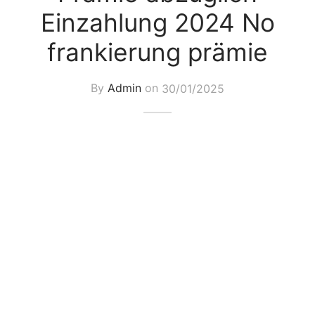
Einzahlung 2024 No
frankierung prämie
By
Admin
on
30/01/2025