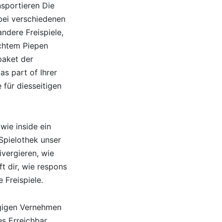
nsportieren Die
bei verschiedenen
dere Freispiele,
echtem Piepen
paket der
s part of Ihrer
 für diesseitigen
ie inside ein
 Spielothek unser
vergieren, wie
t dir, wie respons
 Freispiele.
ngigen Vernehmen
hes Erreichbar