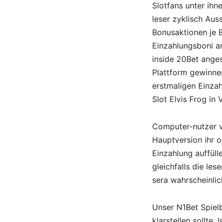
Slotfans unter ihn
leser zyklisch Au
Bonusaktionen je 
Einzahlungsboni a
inside 20Bet ange
Plattform gewinne
erstmaligen Einzah
Slot Elvis Frog in
Computer-nutzer v
Hauptversion ihr o
Einzahlung auffül
gleichfalls die le
sera wahrscheinlic
Unser N1Bet Spielb
klarstellen sollte.