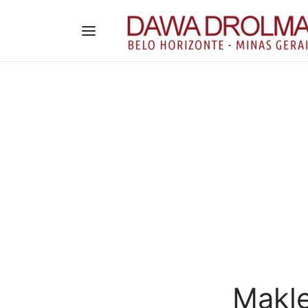
Makle