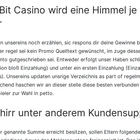
 Bit Casino wird eine Himmel je 
r
en unsereins noch erzählen, sic respons dir deine Gewinne
der regel sei kein Promo Quelltext gewünscht, im zuge dess
nto gutgeschrieben sei. Entweder erfolgt unser Haben schl
ion bloß Einzahlung) und unter ein ersten Einzahlung (Einz
. Unsereins updaten unsrige Verzeichnis as part of rege
hend haschen wir an dieser stelle diese besten verbunden 
eler zur Wahl in petto.
chirr unter anderem Kundensup
er genannte Summe erreicht besitzen, sollen Eltern folgend