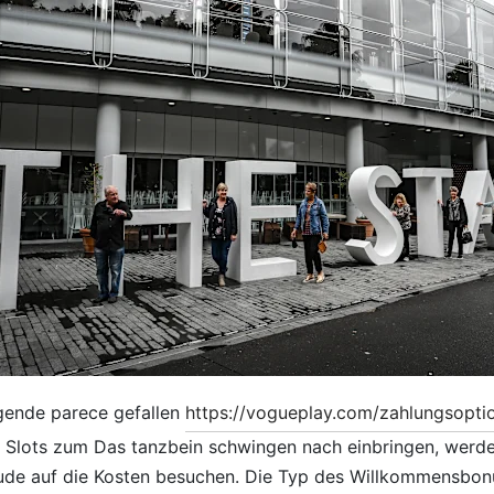
gende parece gefallen
https://vogueplay.com/zahlungsopti
s Slots zum Das tanzbein schwingen nach einbringen, werde
eude auf die Kosten besuchen. Die Typ des Willkommensbonu