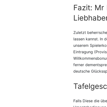
Fazit: Mr
Liebhabe
Zuletzt beherrsch
lassen kannst. In 
unserem Spielerko
Eintragung (Provis
Willkommensbonus)
ferner dementsprec
deutsche Glücksspi
Tafelges
Falls Diese die üb