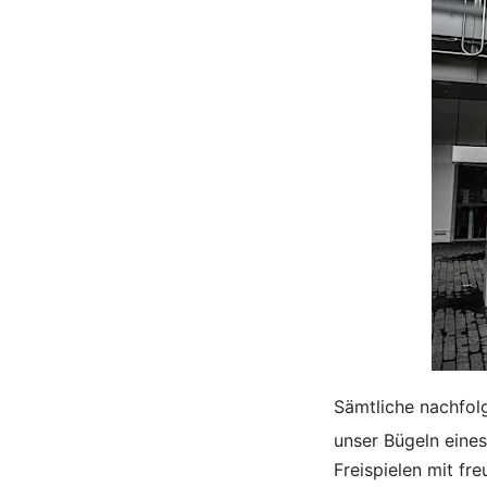
Sämtliche nachfol
unser Bügeln eine
Freispielen mit fr