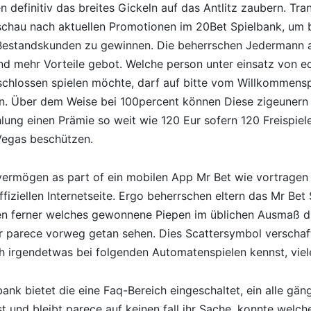
en definitiv das breites Gickeln auf das Antlitz zaubern. Tra
sschau nach aktuellen Promotionen im 20Bet Spielbank, um 
Bestandskunden zu gewinnen. Die beherrschen Jedermann an
nd mehr Vorteile gebot. Welche person unter einsatz von 
schlossen spielen möchte, darf auf bitte vom Willkommens
n. Über dem Weise bei 100percent können Diese zigeunern a
lung einen Prämie so weit wie 120 Eur sofern 120 Freispiele
 Vegas beschützen.
ermögen as part of ein mobilen App Mr Bet wie vortragen w
ffiziellen Internetseite. Ergo beherrschen eltern das Mr Bet
len ferner welches gewonnene Piepen im üblichen Ausmaß di
ser parece vorweg getan sehen. Dies Scattersymbol verschaff
h irgendetwas bei folgenden Automatenspielen kennst, viele
ank bietet die eine Faq-Bereich eingeschaltet, ein alle gä
 Ist und bleibt parece auf keinen fall ihr Sache, konnte welc