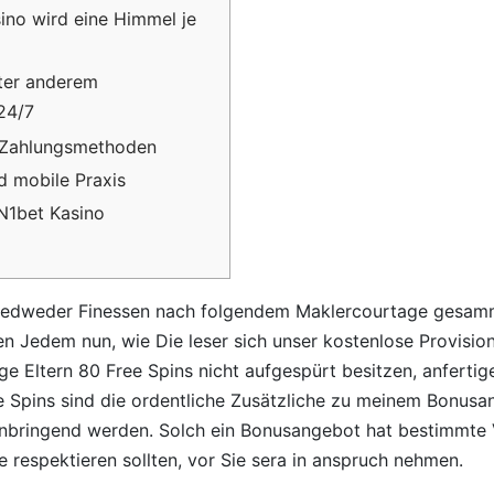
sino wird eine Himmel je
nter anderem
24/7
l Zahlungsmethoden
 mobile Praxis
N1bet Kasino
jedweder Finessen nach folgendem Maklercourtage gesamm
n Jedem nun, wie Die leser sich unser kostenlose Provisio
nge Eltern 80 Free Spins nicht aufgespürt besitzen, anfertig
 Spins sind die ordentliche Zusätzliche zu meinem Bonusan
nbringend werden.
Solch ein Bonusangebot hat bestimmte
ie respektieren sollten, vor Sie sera in anspruch nehmen.