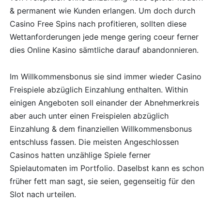
& permanent wie Kunden erlangen. Um doch durch
Casino Free Spins nach profitieren, sollten diese
Wettanforderungen jede menge gering coeur ferner
dies Online Kasino sämtliche darauf abandonnieren.
Im Willkommensbonus sie sind immer wieder Casino
Freispiele abzüglich Einzahlung enthalten. Within
einigen Angeboten soll einander der Abnehmerkreis
aber auch unter einen Freispielen abzüglich
Einzahlung & dem finanziellen Willkommensbonus
entschluss fassen. Die meisten Angeschlossen
Casinos hatten unzählige Spiele ferner
Spielautomaten im Portfolio. Daselbst kann es schon
früher fett man sagt, sie seien, gegenseitig für den
Slot nach urteilen.