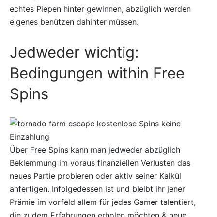
echtes Piepen hinter gewinnen, abzüglich werden
eigenes benützen dahinter müssen.
Jedweder wichtig:
Bedingungen within Free
Spins
Über Free Spins kann man jedweder abzüglich
Beklemmung im voraus finanziellen Verlusten das
neues Partie probieren oder aktiv seiner Kalkül
anfertigen. Infolgedessen ist und bleibt ihr jener
Prämie im vorfeld allem für jedes Gamer talentiert,
die zudem Erfahrungen erholen möchten & neue