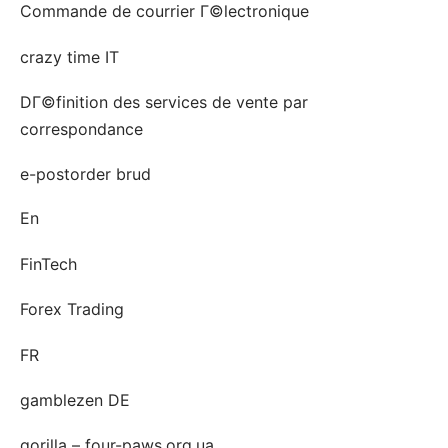
Commande de courrier Г©lectronique
crazy time IT
DГ©finition des services de vente par
correspondance
e-postorder brud
En
FinTech
Forex Trading
FR
gamblezen DE
gorilla – four-paws.org.ua