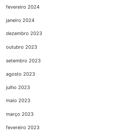
fevereiro 2024
janeiro 2024
dezembro 2023
outubro 2023
setembro 2023
agosto 2023
julho 2023
maio 2023
março 2023
fevereiro 2023