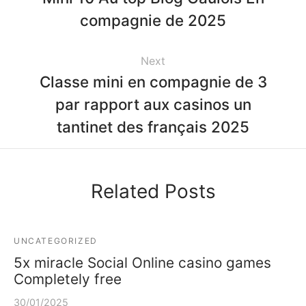
compagnie de 2025
Next
Classe mini en compagnie de 3
par rapport aux casinos un
tantinet des français 2025
Related Posts
UNCATEGORIZED
5x miracle Social Online casino games
Completely free
30/01/2025