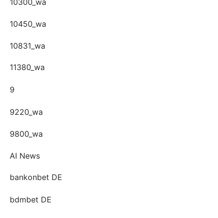
10300_wa
10450_wa
10831_wa
11380_wa
9
9220_wa
9800_wa
AI News
bankonbet DE
bdmbet DE