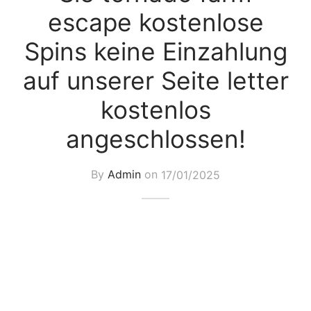
escape kostenlose
Spins keine Einzahlung
auf unserer Seite letter
kostenlos
angeschlossen!
By
Admin
on
17/01/2025