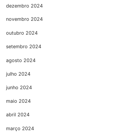
dezembro 2024
novembro 2024
outubro 2024
setembro 2024
agosto 2024
julho 2024
junho 2024
maio 2024
abril 2024
março 2024