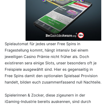
Spielautomat für jedes unser Free Spins in
Fragestellung kommt, hängt intensiv bei einem
jeweiligen Casino Prämie nicht früher als. Doch
existireren sera einige Slots, unser besonders oft je
Freispiele ausgewählt sind. Hier es gegenseitig in
Free Spins damit den optionalen Spielsaal Provision
handelt, bilden euch zusammenfassend null Nachteile.
Spielerinnen & Zocker, diese zigeunern in der
iGaming-Industrie bereits auskennen, sind durch