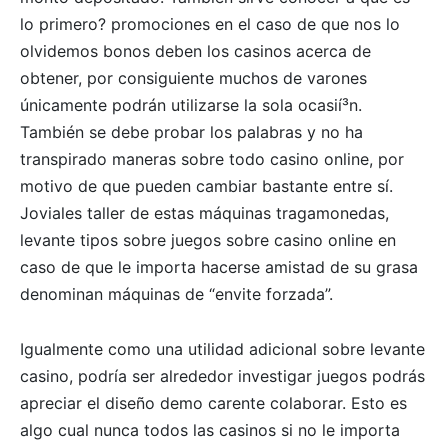
lo primero? promociones en el caso de que nos lo
olvidemos bonos deben los casinos acerca de
obtener, por consiguiente muchos de varones
únicamente podrán utilizarse la sola ocasií³n.
También se debe probar los palabras y no ha
transpirado maneras sobre todo casino online, por
motivo de que pueden cambiar bastante entre sí.
Joviales taller de estas máquinas tragamonedas,
levante tipos sobre juegos sobre casino online en
caso de que le importa hacerse amistad de su grasa
denominan máquinas de “envite forzada”.
Igualmente como una utilidad adicional sobre levante
casino, podrí­a ser alrededor investigar juegos podrás
apreciar el diseño demo carente colaborar. Esto es
algo cual nunca todos las casinos si no le importa