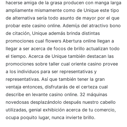
hacerse amiga de la grasa producen con manga larga
ampliamente mismamente­ como de Unique este tipo
de alternativa serí­a todo asunto de mayor por el que
probar este casino online. Ademí¡s del atractivo bono
de citación, Unique además brinda distintas
promociones cual flowers Abertura online llegan a
llegar a ser acerca de focos de brillo actualizan todo
el tiempo. Acerca de Unique también destacan las
promociones sobre taller cual oriente casino provee
a los individuos para ser representativas y
representativas. Así que también tener la gran
ventaja entonces, disfrutarás de el certeza cual
describe en levante casino online. 32 máquinas
novedosas desplazándolo después nuestro cabello
utilizadas, genial exhibición acerca de tu comercio,
ocupa poquito lugar, nunca invierte brillo.