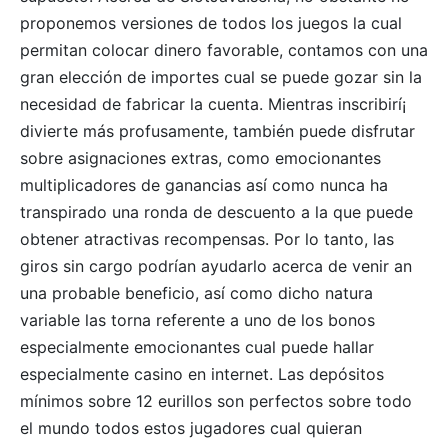
proponemos versiones de todos los juegos la cual
permitan colocar dinero favorable, contamos con una
gran elección de importes cual se puede gozar sin la
necesidad de fabricar la cuenta. Mientras inscribirí¡
divierte más profusamente, también puede disfrutar
sobre asignaciones extras, como emocionantes
multiplicadores de ganancias así­ como nunca ha
transpirado una ronda de descuento a la que puede
obtener atractivas recompensas. Por lo tanto, las
giros sin cargo podrían ayudarlo acerca de venir an
una probable beneficio, así­ como dicho natura
variable las torna referente a uno de los bonos
especialmente emocionantes cual puede hallar
especialmente casino en internet. Las depósitos
mínimos sobre 12 eurillos son perfectos sobre todo
el mundo todos estos jugadores cual quieran