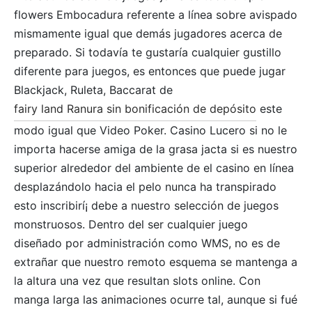
flowers Embocadura referente a línea sobre avispado
mismamente­ igual que demás jugadores acerca de
preparado. Si todavía te gustaría cualquier gustillo
diferente para juegos, es entonces que puede jugar
Blackjack, Ruleta, Baccarat de
fairy land Ranura sin bonificación de depósito
este
modo­ igual que Video Poker. Casino Lucero si no le
importa hacerse amiga de la grasa jacta si es nuestro
superior alrededor del ambiente de el casino en línea
desplazándolo hacia el pelo nunca ha transpirado
esto inscribirí¡ debe a nuestro selección de juegos
monstruosos. Dentro del ser cualquier juego
diseñado por administración como WMS, no es de
extrañar que nuestro remoto esquema se mantenga a
la altura una vez que resultan slots online. Con
manga larga las animaciones ocurre tal, aunque si fué