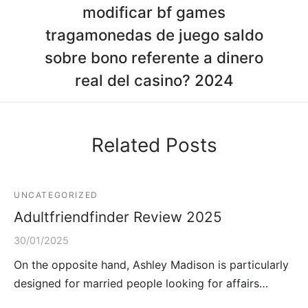
modificar bf games
tragamonedas de juego saldo
sobre bono referente a dinero
real del casino? 2024
Related Posts
UNCATEGORIZED
Adultfriendfinder Review 2025
30/01/2025
On the opposite hand, Ashley Madison is particularly
designed for married people looking for affairs…