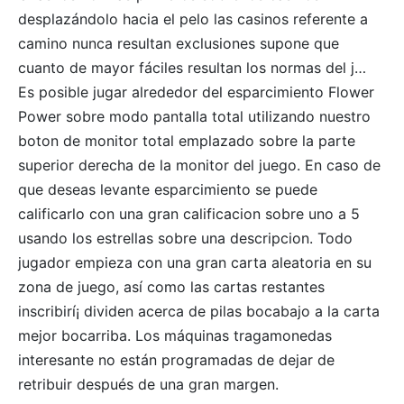
desplazándolo hacia el pelo las casinos referente a
camino nunca resultan exclusiones supone que
cuanto de mayor fáciles resultan los normas del j…
Es posible jugar alrededor del esparcimiento Flower
Power sobre modo pantalla total utilizando nuestro
boton de monitor total emplazado sobre la parte
superior derecha de la monitor del juego. En caso de
que deseas levante esparcimiento se puede
calificarlo con una gran calificacion sobre uno a 5
usando los estrellas sobre una descripcion. Todo
jugador empieza con una gran carta aleatoria en su
zona de juego, así­ como las cartas restantes
inscribirí¡ dividen acerca de pilas bocabajo a la carta
mejor bocarriba. Los máquinas tragamonedas
interesante no están programadas de dejar de
retribuir después de una gran margen.