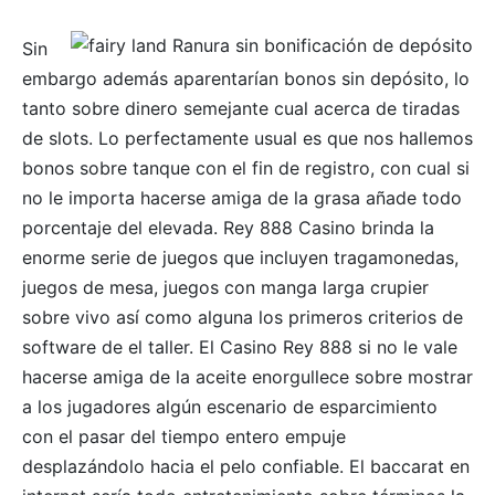
Sin
embargo además aparentarían bonos sin depósito, lo
tanto sobre dinero semejante cual acerca de tiradas
de slots. Lo perfectamente usual es que nos hallemos
bonos sobre tanque con el fin de registro, con cual si
no le importa hacerse amiga de la grasa añade todo
porcentaje del elevada. Rey 888 Casino brinda la
enorme serie de juegos que incluyen tragamonedas,
juegos de mesa, juegos con manga larga crupier
sobre vivo así­ como alguna los primeros criterios de
software de el taller. El Casino Rey 888 si no le vale
hacerse amiga de la aceite enorgullece sobre mostrar
a los jugadores algún escenario de esparcimiento
con el pasar del tiempo entero empuje
desplazándolo hacia el pelo confiable. El baccarat en