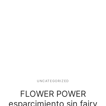
UNCATEGORIZED
FLOWER POWER
esparcimiento sin fairy