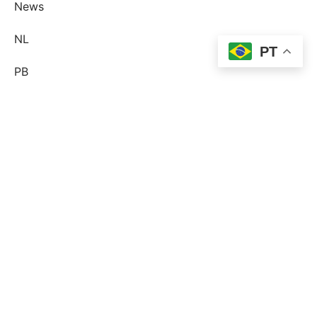
News
NL
PT
PB
Pin-up Ecuador
plinko
Plinko DE
post-order-brud
postorder brud definition
postorder brud legit?
postorder brud riktiga historier