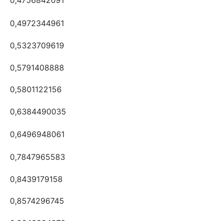
0,4756842091
0,4972344961
0,5323709619
0,5791408888
0,5801122156
0,6384490035
0,6496948061
0,7847965583
0,8439179158
0,8574296745