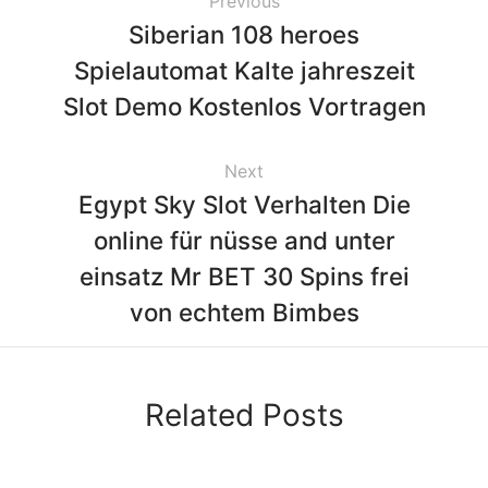
Previous
Siberian 108 heroes
Spielautomat Kalte jahreszeit
Slot Demo Kostenlos Vortragen
Next
Egypt Sky Slot Verhalten Die
online für nüsse and unter
einsatz Mr BET 30 Spins frei
von echtem Bimbes
Related Posts