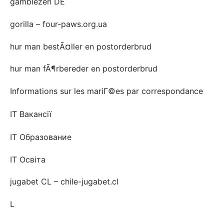
gamblezen DE
gorilla – four-paws.org.ua
hur man bestÃ¤ller en postorderbrud
hur man fÃ¶rbereder en postorderbrud
Informations sur les mariГ©es par correspondance
IT Вакансії
IT Образование
IT Освіта
jugabet CL – chile-jugabet.cl
L