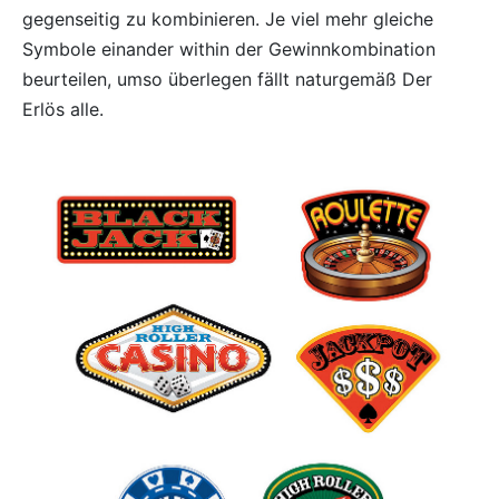
gegenseitig zu kombinieren. Je viel mehr gleiche
Symbole einander within der Gewinnkombination
beurteilen, umso überlegen fällt naturgemäß Der
Erlös alle.