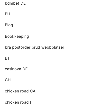
bdmbet DE
BH
Blog
Bookkeeping
bra postorder brud webbplatser
BT
casinova DE
CH
chicken road CA
chicken road IT