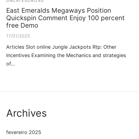
UNCATEGORIZED
East Emeralds Megaways Position
Quickspin Comment Enjoy 100 percent
free Demo
17/01/2025
Articles Slot online Jungle Jackpots Rtp: Other
Incentives Examining the Mechanics and strategies
of…
Archives
fevereiro 2025