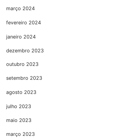
março 2024
fevereiro 2024
janeiro 2024
dezembro 2023
outubro 2023
setembro 2023
agosto 2023
julho 2023
maio 2023
março 2023