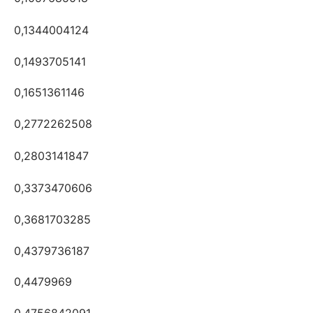
0,1344004124
0,1493705141
0,1651361146
0,2772262508
0,2803141847
0,3373470606
0,3681703285
0,4379736187
0,4479969