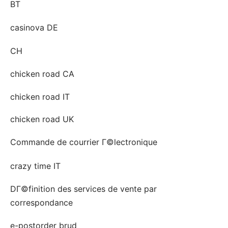
BT
casinova DE
CH
chicken road CA
chicken road IT
chicken road UK
Commande de courrier Г©lectronique
crazy time IT
DГ©finition des services de vente par
correspondance
e-postorder brud