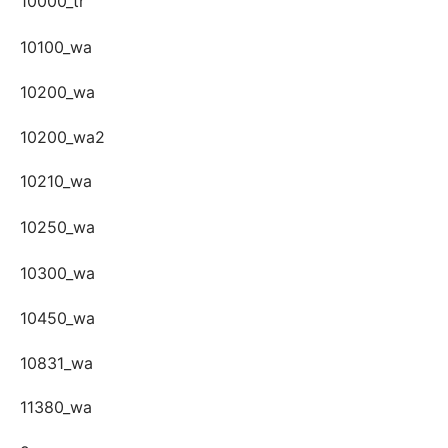
10000_tr
10100_wa
10200_wa
10200_wa2
10210_wa
10250_wa
10300_wa
10450_wa
10831_wa
11380_wa