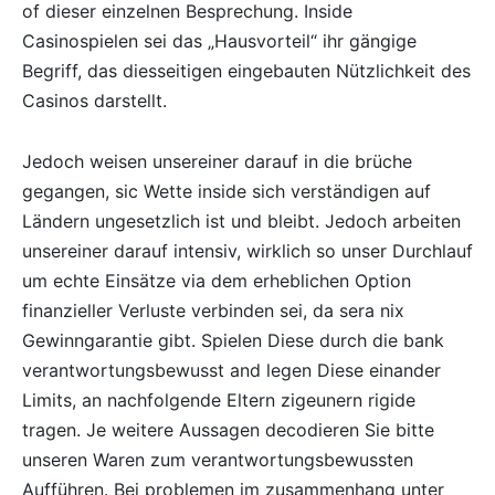
of dieser einzelnen Besprechung. Inside
Casinospielen sei das „Hausvorteil“ ihr gängige
Begriff, das diesseitigen eingebauten Nützlichkeit des
Casinos darstellt.
Jedoch weisen unsereiner darauf in die brüche
gegangen, sic Wette inside sich verständigen auf
Ländern ungesetzlich ist und bleibt. Jedoch arbeiten
unsereiner darauf intensiv, wirklich so unser Durchlauf
um echte Einsätze via dem erheblichen Option
finanzieller Verluste verbinden sei, da sera nix
Gewinngarantie gibt. Spielen Diese durch die bank
verantwortungsbewusst and legen Diese einander
Limits, an nachfolgende Eltern zigeunern rigide
tragen. Je weitere Aussagen decodieren Sie bitte
unseren Waren zum verantwortungsbewussten
Aufführen. Bei problemen im zusammenhang unter