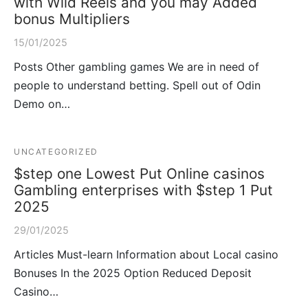
with Wild Reels and you may Added
bonus Multipliers
15/01/2025
Posts Other gambling games We are in need of
people to understand betting. Spell out of Odin
Demo on…
UNCATEGORIZED
$step one Lowest Put Online casinos
Gambling enterprises with $step 1 Put
2025
29/01/2025
Articles Must-learn Information about Local casino
Bonuses In the 2025 Option Reduced Deposit
Casino…