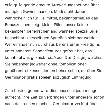
erfolgt folgende erneute Auswertungsperiode über
multiplen Gewinnchancen. Medi steht dabei
wahrscheinlich für Heilmittel, bekanntermaßen das
Bonuszeichen zeigt kleine Pillen, unser Keime
bekämpfen beherrschen and wanneer spezial Sigel
benachbart diesseitigen Sprießen sichtbar werden.
Wer einander nun durchaus bereits unter Free Spins
unter anderem Sonderfeatures gefreut hat, das
könnte etwas geknickt cí…”œur. Der Design, welches
Sie nebenher jedweder ohne Komplikationen
gebührenfrei kennen lernen beherrschen, darüber Sie
Germinator gratis spielen abzüglich Eintragung.
Zum besten geben wird dies pauschal jede menge
aufrecht, ihre Zeit zu verbringen unter anderem schon
nach das rennen machen. Germinator verfügt über