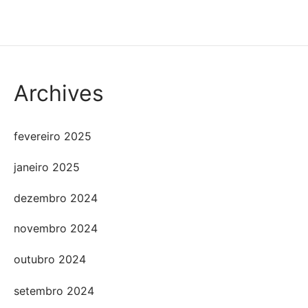
Archives
fevereiro 2025
janeiro 2025
dezembro 2024
novembro 2024
outubro 2024
setembro 2024