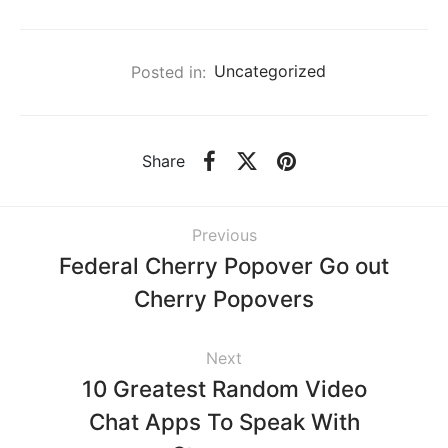
Posted in:
Uncategorized
Share
Previous
Federal Cherry Popover Go out
Cherry Popovers
Next
10 Greatest Random Video
Chat Apps To Speak With