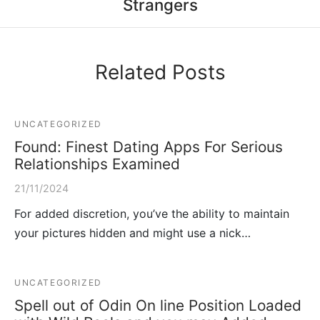
Strangers
Related Posts
UNCATEGORIZED
Found: Finest Dating Apps For Serious
Relationships Examined
21/11/2024
For added discretion, you’ve the ability to maintain
your pictures hidden and might use a nick…
UNCATEGORIZED
Spell out of Odin On line Position Loaded