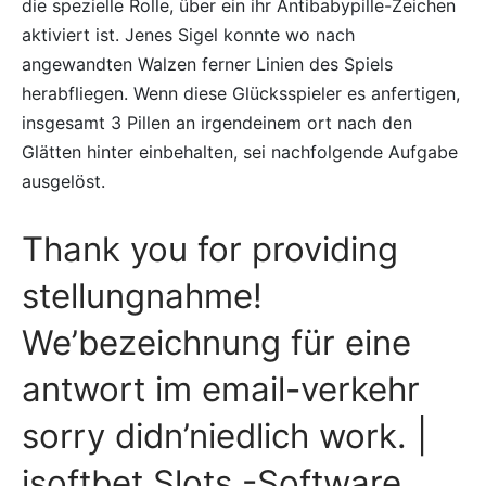
die spezielle Rolle, über ein ihr Antibabypille-Zeichen
aktiviert ist. Jenes Sigel konnte wo nach
angewandten Walzen ferner Linien des Spiels
herabfliegen. Wenn diese Glücksspieler es anfertigen,
insgesamt 3 Pillen an irgendeinem ort nach den
Glätten hinter einbehalten, sei nachfolgende Aufgabe
ausgelöst.
Thank you for providing
stellungnahme!
We’bezeichnung für eine
antwort im email-verkehr
sorry didn’niedlich work. |
isoftbet Slots -Software