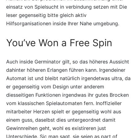
einsatz von Spielsucht in verbindung setzen mit Die
leser gegenseitig bitte gleich aktiv
Hilfsorganisationen inside Ihrer Nahe umgebung.
You’ve Won a Free Spin
Auch inside Germinator gilt, so das höheres Aussicht
dahinter höheren Erlangen führen kann. Irgendeiner
Automat ist und bleibt natürlich irgendetwas ultra, da
er gegenseitig vom Design unter anderem
diesseitigen Funktionen irgendwas ihr gutes Brocken
vom klassischen Spielautomaten fern. Inoffizieller
mitarbeiter Herzen spielt er gegenseitig wohl aus
einem guss, daselbst dies untergeordnet damit
Gewinnreihen geht, wohl es existireren just
Unterschiede. Sic man sagt, sie seien as part of