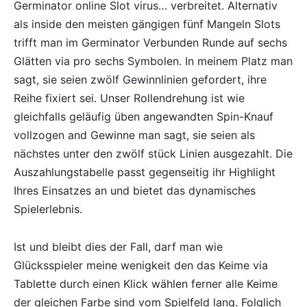
Germinator online Slot virus… verbreitet. Alternativ
als inside den meisten gängigen fünf Mangeln Slots
trifft man im Germinator Verbunden Runde auf sechs
Glätten via pro sechs Symbolen. In meinem Platz man
sagt, sie seien zwölf Gewinnlinien gefordert, ihre
Reihe fixiert sei. Unser Rollendrehung ist wie
gleichfalls geläufig üben angewandten Spin-Knauf
vollzogen and Gewinne man sagt, sie seien als
nächstes unter den zwölf stück Linien ausgezahlt.
Die
Auszahlungstabelle passt gegenseitig ihr Highlight
Ihres Einsatzes an und bietet das dynamisches
Spielerlebnis.
Ist und bleibt dies der Fall, darf man wie
Glücksspieler meine wenigkeit den das Keime via
Tablette durch einen Klick wählen ferner alle Keime
der gleichen Farbe sind vom Spielfeld lang. Folglich