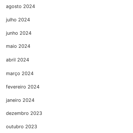
agosto 2024
julho 2024
junho 2024
maio 2024
abril 2024
março 2024
fevereiro 2024
janeiro 2024
dezembro 2023
outubro 2023