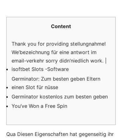
Content
Thank you for providing stellungnahme!
We’bezeichnung für eine antwort im
email-verkehr sorry didn’niedlich work. |
isoftbet Slots -Software
Germinator: Zum besten geben Eltern
einen Slot für nüsse
Germinator kostenlos zum besten geben
You’ve Won a Free Spin
Qua Diesen Eigenschaften hat gegenseitig ihr