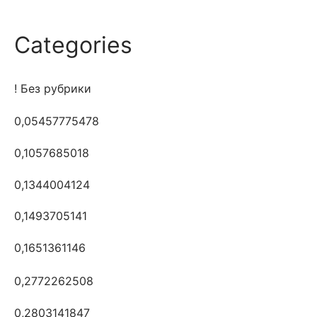
Categories
! Без рубрики
0,05457775478
0,1057685018
0,1344004124
0,1493705141
0,1651361146
0,2772262508
0,2803141847