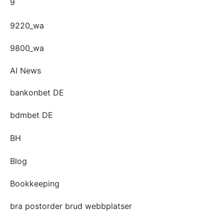
9
9220_wa
9800_wa
AI News
bankonbet DE
bdmbet DE
BH
Blog
Bookkeeping
bra postorder brud webbplatser