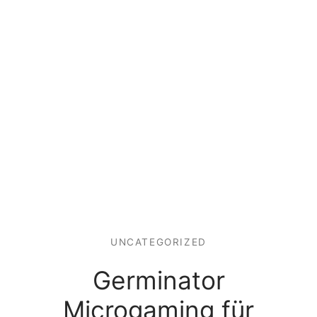
UNCATEGORIZED
Germinator
Microgaming für