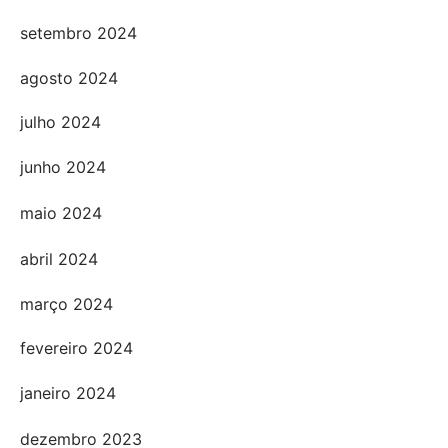
setembro 2024
agosto 2024
julho 2024
junho 2024
maio 2024
abril 2024
março 2024
fevereiro 2024
janeiro 2024
dezembro 2023