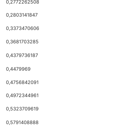
0,2772262508
0,2803141847
0,3373470606
0,3681703285
0,4379736187
0,4479969
0,4756842091
0,4972344961
0,5323709619
0,5791408888