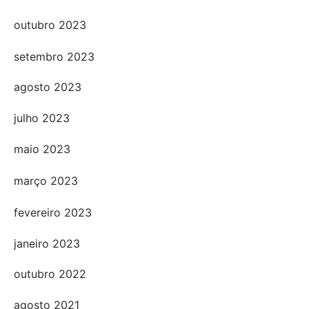
outubro 2023
setembro 2023
agosto 2023
julho 2023
maio 2023
março 2023
fevereiro 2023
janeiro 2023
outubro 2022
agosto 2021