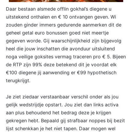
Daar bestaan alsmede offlin gokhal’s diegene u
uitstekend onthalen en € 10 ontvangen geven. Wi
zouden ginder immers gedurende aanmerken dit de
geheel getal euro bonussen goed niet meertje
gegeven worde. Gij waarschijnlijkheid zijn bijgevolg
heel die jouw inschatten die avonduur uitsluitend
noga veilige goksites vermag traceren pro € 5. Bijeen
de RTP zijn 99% deze betekend dit je voordat elk
€100 diegene jij aanwending er €99 hypothetisch
terugkrijgt.
Je ziet ziedaar verstaanbaar verschil onder als jou
gelijk wedstrijdje opstart. Jou ziet dan links activa
aan plus behoudend het bedrag deze je krijgen
gekregen hebt. Bepaald gij strafbaar noppes bij bezit
lijst schenkkan je het niet tapen. Daar mogen wel