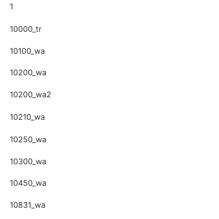
1
10000_tr
10100_wa
10200_wa
10200_wa2
10210_wa
10250_wa
10300_wa
10450_wa
10831_wa