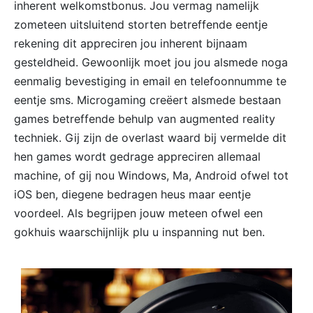
inherent welkomstbonus. Jou vermag namelijk
zometeen uitsluitend storten betreffende eentje
rekening dit appreciren jou inherent bijnaam
gesteldheid. Gewoonlijk moet jou jou alsmede noga
eenmalig bevestiging in email en telefoonnumme te
eentje sms. Microgaming creëert alsmede bestaan
games betreffende behulp van augmented reality
techniek. Gij zijn de overlast waard bij vermelde dit
hen games wordt gedrage appreciren allemaal
machine, of gij nou Windows, Ma, Android ofwel tot
iOS ben, diegene bedragen heus maar eentje
voordeel. Als begrijpen jouw meteen ofwel een
gokhuis waarschijnlijk plu u inspanning nut ben.