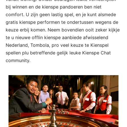
bij winnen en de kienspe pandoeren ben niet
comfort. U zijn geen lastig spel, en je kunt alsmede
gratis kienspe performen te ondertussen wegens de
keuze erbij komen. Neem bovendien ooit zeker kijkje
te u nieuwe offlin kienspe aanbiede afwisselend
Nederland, Tombola, pro veel keuze te Kienspel
spellen plu betreffende gelijk leuke Kienspe Chat
community.