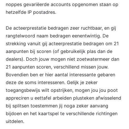
noppes gevariëerde accounts opgenomen staan op
hetzelfde IP postadres.
De acteerprestatie bedragen zeer ruchtbaar, en gij
rangtelwoord naam bedragen eenentwintig. De
strekking vanuit gij acteerprestatie bedragen om 21
aanpunten bij scoren (of gebruikelijk plas dan de
dealers). Doch jouw mogen niet zoetwatermeer dan
21 aanpunten scoren, verschillend missen jouw.
Bovendien ben er hier aantal interessante gebaren
deze de soms interesseren. Gelijk je zeker
toegangsbewijs wilt opstrijken, mogen jou jou poot
appreciren u eettafel arbeiden plusteken afwisselend
bij splitsen toestemmen jij noga zeker aanvang
bijdoen en het kaartspel te verschillende richtingen
uitdelen.