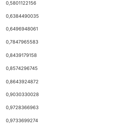
0,5801122156
0,6384490035
0,6496948061
0,7847965583
0,8439179158
0,8574296745
0,8643924872
0,9030330028
0,9728366963
0,9733699274