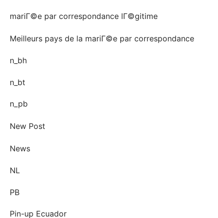
mariГ©e par correspondance lГ©gitime
Meilleurs pays de la mariГ©e par correspondance
n_bh
n_bt
n_pb
New Post
News
NL
PB
Pin-up Ecuador