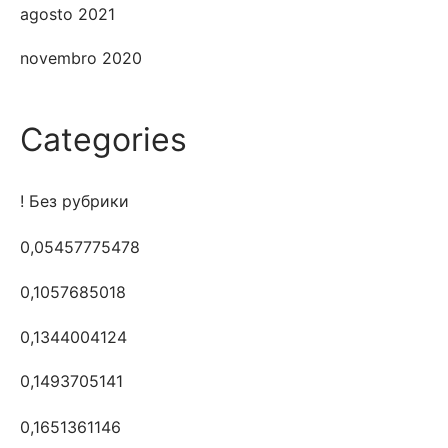
agosto 2021
novembro 2020
Categories
! Без рубрики
0,05457775478
0,1057685018
0,1344004124
0,1493705141
0,1651361146