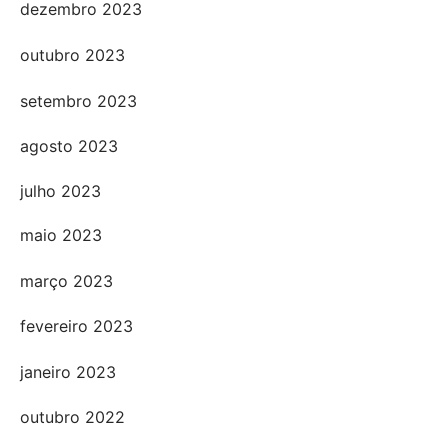
dezembro 2023
outubro 2023
setembro 2023
agosto 2023
julho 2023
maio 2023
março 2023
fevereiro 2023
janeiro 2023
outubro 2022