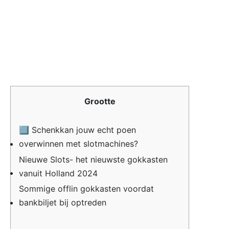
Grootte
⃣ Schenkkan jouw echt poen
overwinnen met slotmachines?
Nieuwe Slots- het nieuwste gokkasten
vanuit Holland 2024
Sommige offlin gokkasten voordat
bankbiljet bij optreden