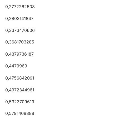
0,2772262508
0,2803141847
0,3373470606
0,3681703285
0,4379736187
0,4479969
0,4756842091
0,4972344961
0,5323709619
0,5791408888