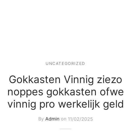
UNCATEGORIZED
Gokkasten Vinnig ziezo
noppes gokkasten ofwe
vinnig pro werkelijk geld
By
Admin
on
11/02/2025