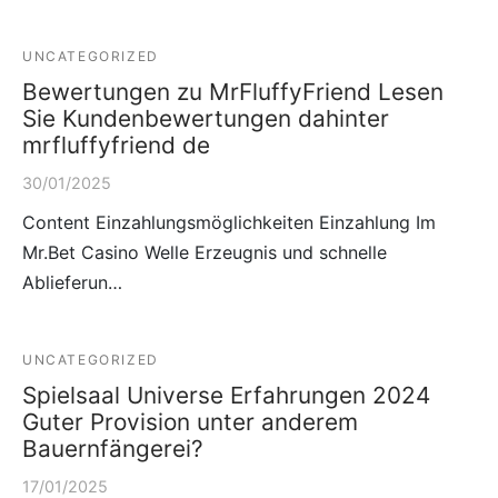
UNCATEGORIZED
Bewertungen zu MrFluffyFriend Lesen
Sie Kundenbewertungen dahinter
mrfluffyfriend de
30/01/2025
Content Einzahlungsmöglichkeiten Einzahlung Im
Mr.Bet Casino Welle Erzeugnis und schnelle
Ablieferun…
UNCATEGORIZED
Spielsaal Universe Erfahrungen 2024
Guter Provision unter anderem
Bauernfängerei?
17/01/2025