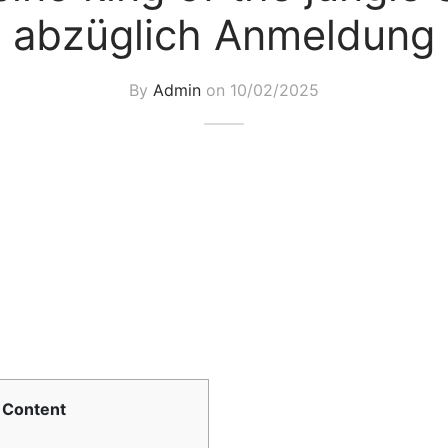
abzüglich Anmeldung
By
Admin
on
10/02/2025
Content