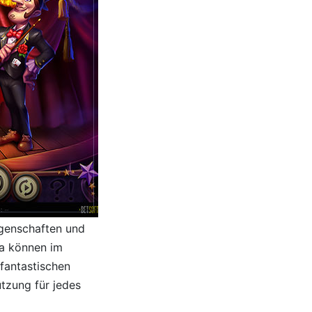
igenschaften und
ia können im
fantastischen
ützung für jedes