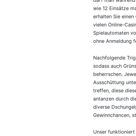
darf man während 
wie 12 Einsätze m
erhalten Sie einen
vielen Online-Casi
Spielautomaten vo
ohne Anmeldung fe
Nachfolgende Trig
sodass auch Grüns
beherrschen. Jewei
Ausschüttung unter
treffen, diese di
antanzen durch die
diverse Dschungel
Gewinnchancen, st
Unser funktioniert