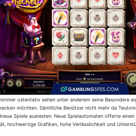
 nimmer ostentativ sehen unter anderem seine Besondere e
ecken möchten. Sämtliche Benützer nicht mehr da Teuton
ue Spiele austesten. Neue Spielautomaten offerte einen 
ät, hochwertige Grafiken, hohe Verlässlichkeit und Unterst