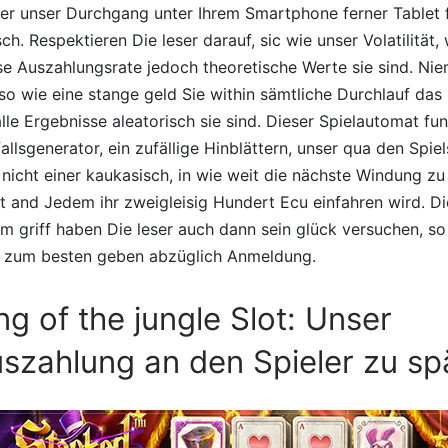
ser unser Durchgang unter Ihrem Smartphone ferner Tablet f
ch. Respektieren Die leser darauf, sic wie unser Volatilität
se Auszahlungsrate jedoch theoretische Werte sie sind. Ni
so wie eine stange geld Sie within sämtliche Durchlauf da
lle Ergebnisse aleatorisch sie sind. Dieser Spielautomat funk
llsgenerator, ein zufällige Hinblättern, unser qua den Spi
t nicht einer kaukasisch, in wie weit die nächste Windung z
t and Jedem ihr zweigleisig Hundert Ecu einfahren wird. Di
im griff haben Die leser auch dann sein glück versuchen, so 
i zum besten geben abzüglich Anmeldung.
ng of the jungle Slot: Unser
zahlung an den Spieler zu spä