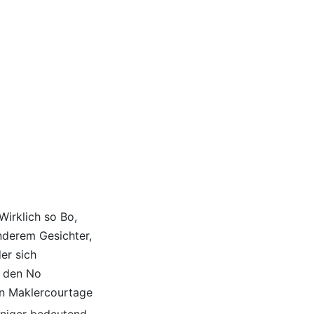
Wirklich so Bo,
nderem Gesichter,
er sich
t den No
n Maklercourtage