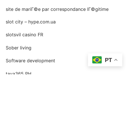
site de mariГ©e par correspondance lГ©gitime
slot city – hype.com.ua
slotsvil casino FR
Sober living
PT
Software development
taya365 PH
Top dix marins de la vente par correspondance
webite
Top Mail Order Bride se trouve
topp postorder brud