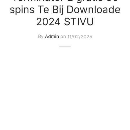
spins Te Bij Downloade
2024 STIVU
By
Admin
on
11/02/2025