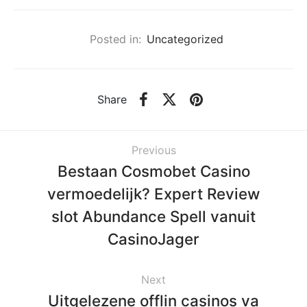
Posted in:
Uncategorized
Share
Previous
Bestaan Cosmobet Casino
vermoedelijk? Expert Review
slot Abundance Spell vanuit
CasinoJager
Next
Uitgelezene offlin casinos va