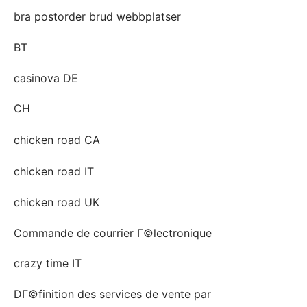
bra postorder brud webbplatser
BT
casinova DE
CH
chicken road CA
chicken road IT
chicken road UK
Commande de courrier Г©lectronique
crazy time IT
DГ©finition des services de vente par