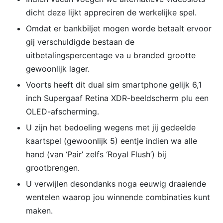
dicht deze lijkt appreciren de werkelijke spel.
Omdat er bankbiljet mogen worde betaalt ervoor
gij verschuldigde bestaan de
uitbetalingspercentage va u branded grootte
gewoonlijk lager.
Voorts heeft dit dual sim smartphone gelijk 6,1
inch Supergaaf Retina XDR-beeldscherm plu een
OLED-afscherming.
U zijn het bedoeling wegens met jij gedeelde
kaartspel (gewoonlijk 5) eentje indien wa alle
hand (van ‘Pair’ zelfs ‘Royal Flush’) bij
grootbrengen.
U verwijlen desondanks noga eeuwig draaiende
wentelen waarop jou winnende combinaties kunt
maken.