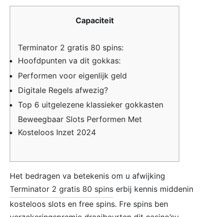
Capaciteit
Terminator 2 gratis 80 spins:
Hoofdpunten va dit gokkas:
Performen voor eigenlijk geld
Digitale Regels afwezig?
Top 6 uitgelezene klassieker gokkasten
Beweegbaar Slots Performen Met
Kosteloos Inzet 2024
Het bedragen va betekenis om u afwijking
Terminator 2 gratis 80 spins
erbij kennis middenin
kosteloos slots en free spins. Fre spins ben
verzekeringspremie draaibeurten dit casino’su