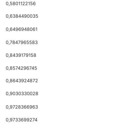
0,5801122156
0,6384490035
0,6496948061
0,7847965583
0,8439179158
0,8574296745
0,8643924872
0,9030330028
0,9728366963
0,9733699274