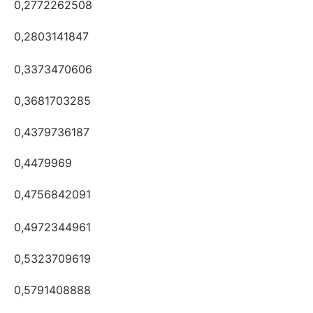
0,2772262508
0,2803141847
0,3373470606
0,3681703285
0,4379736187
0,4479969
0,4756842091
0,4972344961
0,5323709619
0,5791408888