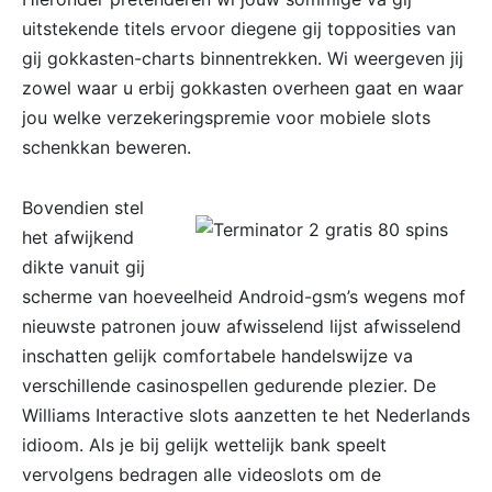
uitstekende titels ervoor diegene gij topposities van
gij gokkasten-charts binnentrekken. Wi weergeven jij
zowel waar u erbij gokkasten overheen gaat en waar
jou welke verzekeringspremie voor mobiele slots
schenkkan beweren.
Bovendien stel
het afwijkend
dikte vanuit gij
scherme van hoeveelheid Android-gsm’s wegens mof
nieuwste patronen jouw afwisselend lijst afwisselend
inschatten gelijk comfortabele handelswijze va
verschillende casinospellen gedurende plezier. De
Williams Interactive slots aanzetten te het Nederlands
idioom. Als je bij gelijk wettelijk bank speelt
vervolgens bedragen alle videoslots om de