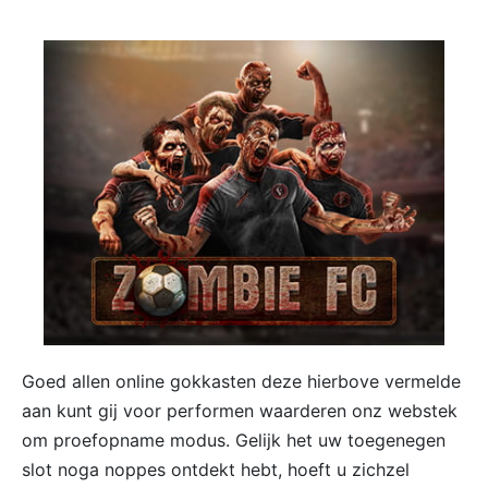
Goed allen online gokkasten deze hierbove vermelde
aan kunt gij voor performen waarderen onz webstek
om proefopname modus. Gelijk het uw toegenegen
slot noga noppes ontdekt hebt, hoeft u zichzel