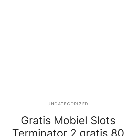
UNCATEGORIZED
Gratis Mobiel Slots
Terminator 2 gratis 80