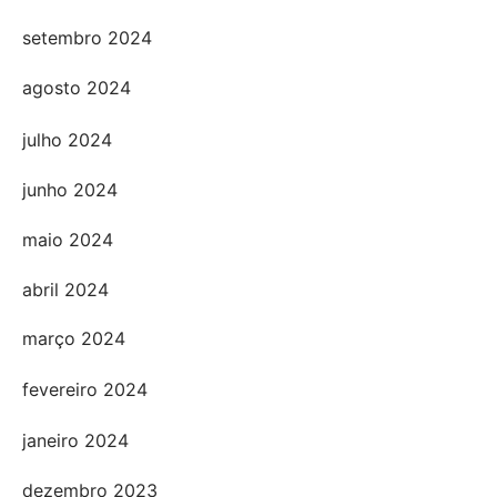
setembro 2024
agosto 2024
julho 2024
junho 2024
maio 2024
abril 2024
março 2024
fevereiro 2024
janeiro 2024
dezembro 2023