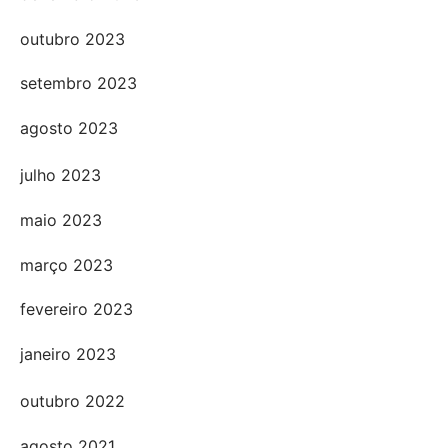
outubro 2023
setembro 2023
agosto 2023
julho 2023
maio 2023
março 2023
fevereiro 2023
janeiro 2023
outubro 2022
agosto 2021