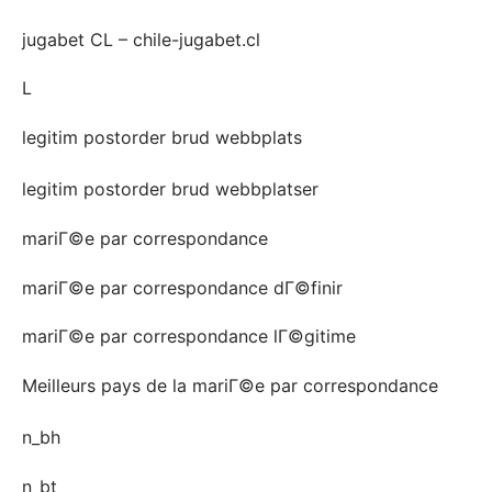
jugabet CL – chile-jugabet.cl
L
legitim postorder brud webbplats
legitim postorder brud webbplatser
mariГ©e par correspondance
mariГ©e par correspondance dГ©finir
mariГ©e par correspondance lГ©gitime
Meilleurs pays de la mariГ©e par correspondance
n_bh
n_bt