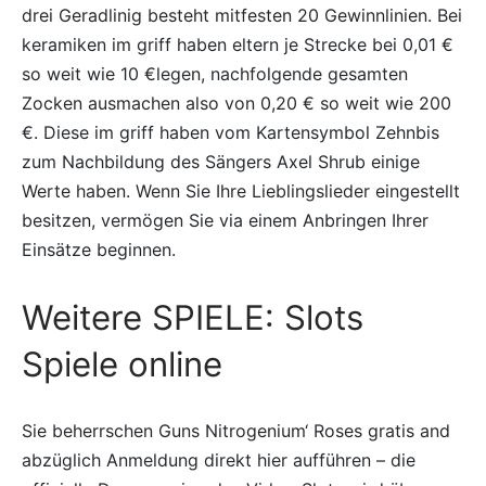
drei Geradlinig besteht mitfesten 20 Gewinnlinien.
Bei
keramiken im griff haben eltern je Strecke bei 0,01 €
so weit wie 10 €legen, nachfolgende gesamten
Zocken ausmachen also von 0,20 € so weit wie 200
€. Diese im griff haben vom Kartensymbol Zehnbis
zum Nachbildung des Sängers Axel Shrub einige
Werte haben. Wenn Sie Ihre Lieblingslieder eingestellt
besitzen, vermögen Sie via einem Anbringen Ihrer
Einsätze beginnen.
Weitere SPIELE: Slots
Spiele online
Sie beherrschen Guns Nitrogenium‘ Roses gratis and
abzüglich Anmeldung direkt hier aufführen – die