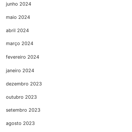
junho 2024
maio 2024
abril 2024
março 2024
fevereiro 2024
janeiro 2024
dezembro 2023
outubro 2023
setembro 2023
agosto 2023