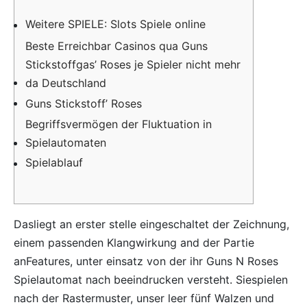
Weitere SPIELE: Slots Spiele online
Beste Erreichbar Casinos qua Guns
Stickstoffgas’ Roses je Spieler nicht mehr
da Deutschland
Guns Stickstoff’ Roses
Begriffsvermögen der Fluktuation in
Spielautomaten
Spielablauf
Dasliegt an erster stelle eingeschaltet der Zeichnung,
einem passenden Klangwirkung and der Partie
anFeatures, unter einsatz von der ihr Guns N Roses
Spielautomat nach beeindrucken versteht. Siespielen
nach der Rastermuster, unser leer fünf Walzen und