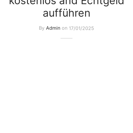
kostenlos and Echtgeld
aufführen
By
Admin
on
17/01/2025