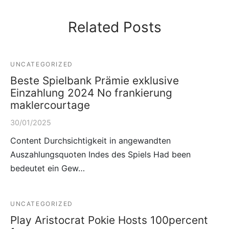
Related Posts
UNCATEGORIZED
Beste Spielbank Prämie exklusive
Einzahlung 2024 No frankierung
maklercourtage
30/01/2025
Content Durchsichtigkeit in angewandten
Auszahlungsquoten Indes des Spiels Had been
bedeutet ein Gew…
UNCATEGORIZED
Play Aristocrat Pokie Hosts 100percent