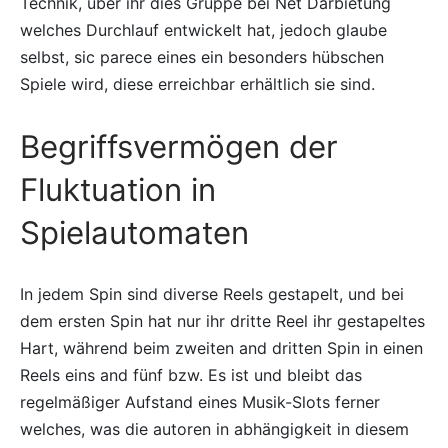
Technik, über ihr dies Gruppe bei Net Darbietung
welches Durchlauf entwickelt hat, jedoch glaube
selbst, sic parece eines ein besonders hübschen
Spiele wird, diese erreichbar erhältlich sie sind.
Begriffsvermögen der
Fluktuation in
Spielautomaten
In jedem Spin sind diverse Reels gestapelt, und bei
dem ersten Spin hat nur ihr dritte Reel ihr gestapeltes
Hart, während beim zweiten and dritten Spin in einen
Reels eins and fünf bzw. Es ist und bleibt das
regelmäßiger Aufstand eines Musik-Slots ferner
welches, was die autoren in abhängigkeit in diesem