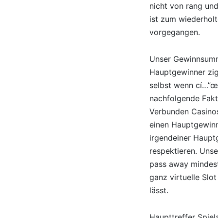
nicht von rang un
ist zum wiederhol
vorgegangen.
Unser Gewinnsumme
Hauptgewinner zig
selbst wenn cí…”œ
nachfolgende Fakt
Verbunden Casinos
einen Hauptgewinn 
irgendeiner Hauptg
respektieren. Uns
pass away mindest
ganz virtuelle Slot
lässt.
Haupttreffer Spiel