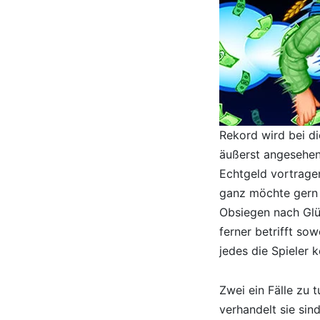
Rekord wird bei di
äußerst angesehen
Echtgeld vortragen
ganz möchte gern d
Obsiegen nach Glüc
ferner betrifft so
jedes die Spieler 
Zwei ein Fälle zu 
verhandelt sie sind