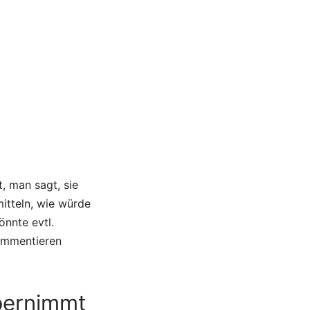
t, man sagt, sie
mitteln, wie würde
önnte evtl.
kommentieren
bernimmt