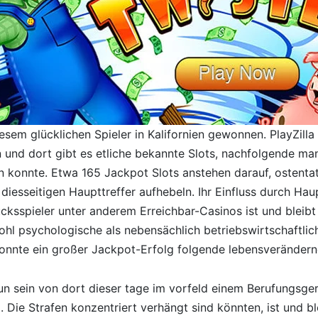
esem glücklichen Spieler in Kalifornien gewonnen. PlayZilla s
 und dort gibt es etliche bekannte Slots, nachfolgende man
 konnte. Etwa 165 Jackpot Slots anstehen darauf, ostentati
iesseitigen Haupttreffer aufhebeln. Ihr Einfluss durch Ha
ksspieler unter anderem Erreichbar-Casinos ist und bleibt
wohl psychologische als nebensächlich betriebswirtschaftlic
konnte ein großer Jackpot-Erfolg folgende lebensverändernd
tun sein von dort dieser tage im vorfeld einem Berufungsgeri
. Die Strafen konzentriert verhängt sind könnten, ist und bl