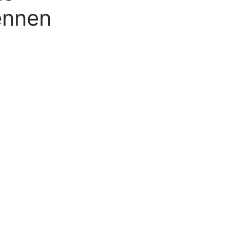
ennen