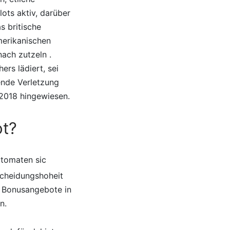
ots aktiv, darüber
s britische
merikanischen
ach zutzeln .
rs lädiert, sei
ende Verletzung
 2018 hingewiesen.
ot?
tomaten sic
scheidungshoheit
e Bonusangebote in
n.