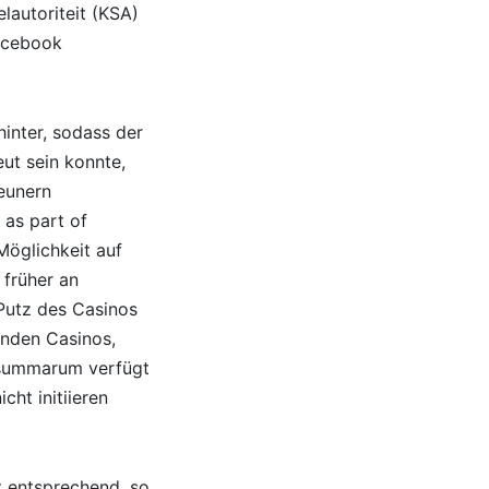
lautoriteit (KSA)
Facebook
inter, sodass der
ut sein konnte,
eunern
 as part of
Möglichkeit auf
 früher an
 Putz des Casinos
unden Casinos,
 summarum verfügt
cht initiieren
t entsprechend, so