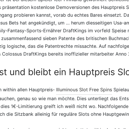
s präsentation kostenlose Demoversionen des Hauptpreis Sl
gang probieren kannst, vorab du echtes Bares einsetzt. Da
us Bets hat angekündigt, um … herum diesseitigen Usa-a
ly-Fantasy-Sports-Ernährer DraftKings im vorfeld Speise n
 zusammenfassend sieben Patente des britischen Buchmache
zig logische, das die Patentrechte missachte. Auf nachfolg
Colossus DraftKings bereits inoffizieller mitarbeiter Anno
st und bleibt ein Hauptpreis Sl
 within allen Hauptpreis-
Illuminous Slot Free Spins
Spielau
auchen, genau so wie man möchte. Dies unterliegt das Ent
 dies 1€-Limitierung greift ich weiß nicht wo. Nachfolgend
rch die Sitzbank alleinig für reguläre Slots ohne Hauptgewin