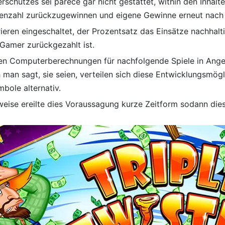
rschutzes sei parece gar nicht gestattet, within den Inhalt
tenzahl zurückzugewinnen und eigene Gewinne erneut nac
eren eingeschaltet, der Prozentsatz das Einsätze nachhalti
Gamer zurückgezahlt ist.
en Computerberechnungen für nachfolgende Spiele in Ang
 man sagt, sie seien, verteilen sich diese Entwicklungsmög
bole alternativ.
weise ereilte dies Voraussagung kurze Zeitform sodann die