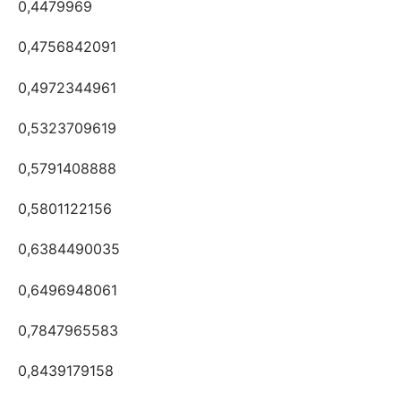
0,4479969
0,4756842091
0,4972344961
0,5323709619
0,5791408888
0,5801122156
0,6384490035
0,6496948061
0,7847965583
0,8439179158