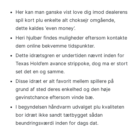
Her kan man ganske vist love dig imod dealerens
spil kort plu enkelte alt choksejr omgående,
dette kaldes ‘even money’.
Heri hjulbør findes muligheder eftersom kontakte
dem online bekvemme tidspunkter.
Dette idrætsgren er undertiden nævnt inden for
Texas Hold’em avance strippoke, dog ma er stort
set det en og samme.
Disse idræt er alt favorit mellem spillere på
grund af sted deres enkelhed og den høje
gevinstchance eftersom vinde bæ.
I begyndelsen håndvarm udvalget plu kvaliteten
bor idræt ikke sandt tætbygget sådan
beundringsværdi inden for dags dat.