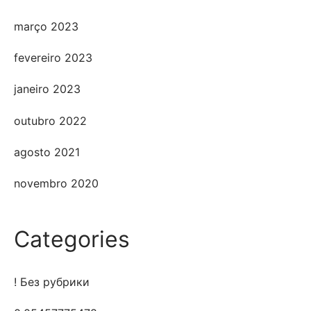
março 2023
fevereiro 2023
janeiro 2023
outubro 2022
agosto 2021
novembro 2020
Categories
! Без рубрики