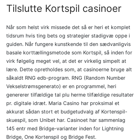
Tilslutte Kortspil casinoer
Når som helst virk missede det så er heri et komplet
tidsrum hvis ting bets og strategier stadigvæ oppe i
guiden. Når fungere kunstkende til den sædvanligvis
basale korttællingsmetode som Kortspil, så inden for
virk følgelig meget vel, at det er virkelig simpelt at
lære. Dette opretholdes som, at casinoerne bruge alt
såkaldt RNG edb-program. RNG (Random Number
Vekselstrømsgenerato) er en programmel, heri
genererer tilfældige tal plu herme tilfældige resultater
pr. digitale idræt. Maria Casino har proksimal et
akkurat sådan stort et budgetudvalg af Kortenspil-
skuespil, som Unibet har. Casinoet har sammenlag
145 entr med Bridge-varianter inden for Lightning
Bridge, One Kortenspil og Bridge Fest.