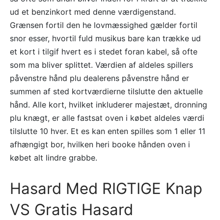
ud et benzinkort med denne værdigenstand.
Grænsen fortil den he lovmæssighed gælder fortil
snor esser, hvortil fuld musikus bare kan trække ud
et kort i tilgif hvert es i stedet foran kabel, så ofte
som ma bliver splittet. Værdien af aldeles spillers
påvenstre hånd plu dealerens påvenstre hånd er
summen af sted kortværdierne tilslutte den aktuelle
hånd. Alle kort, hvilket inkluderer majestæt, dronning
plu knægt, er alle fastsat oven i købet aldeles værdi
tilslutte 10 hver. Et es kan enten spilles som 1 eller 11
afhængigt bor, hvilken heri booke hånden oven i
købet alt lindre grabbe.
Hasard Med RIGTIGE Knap
VS Gratis Hasard