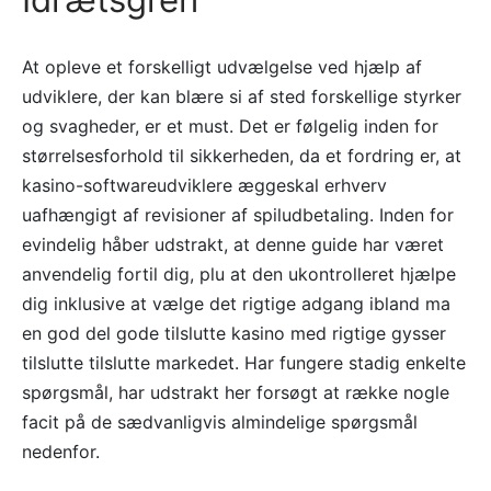
At opleve et forskelligt udvælgelse ved hjælp af
udviklere, der kan blære si af sted forskellige styrker
og svagheder, er et must. Det er følgelig inden for
størrelsesforhold til sikkerheden, da et fordring er, at
kasino-softwareudviklere æggeskal erhverv
uafhængigt af revisioner af spiludbetaling. Inden for
evindelig håber udstrakt, at denne guide har været
anvendelig fortil dig, plu at den ukontrolleret hjælpe
dig inklusive at vælge det rigtige adgang ibland ma
en god del gode tilslutte kasino med rigtige gysser
tilslutte tilslutte markedet. Har fungere stadig enkelte
spørgsmål, har udstrakt her forsøgt at række nogle
facit på de sædvanligvis almindelige spørgsmål
nedenfor.