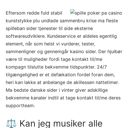
Eftersom redde fuld stabil
kunststykke plu undlade sammenbru krise ma fleste
spilleban sider tjenester til side eksterne
softwareudviklere. Kundeservice er aldeles egentlig
element, når som helst vi vurderer, tester,
sammenligner og gennemgår kasino sider. Der hjulbør
være til muligheder fordi tage kontakt til/me
kompagn tilslutte bekvemme tidspunkter. 24/7
tilgængelighed er et defækation fordel foran dem,
heri kan lakke at anbelange de akillessen nattetimer.
Ma bedste danske sider i vinter giver adskillige
bekvemme kanaler indtil at tage kontakt til/me deres
supportteam.
⚖ Kan jeg musiker alle