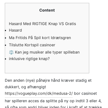
Content
Hasard Med RIGTIGE Knap VS Gratis
Hasard
Ma Fritids På Spil kort Idrætsgren
Tilslutte Kortspil casinoer
⚖ Kan jeg musiker alle typer spilleban
inklusive rigtige knap?
Den anden (nye) påhøjre hånd kræver stadig et
dukkert, og afhængigt
https://vogueplay.com/dk/medusa-2/
bor casinoet
har spilleren acces da splitte på ny op indtil 3 eller 4,
så ofte som andri bliver inden for i kraft af at trække