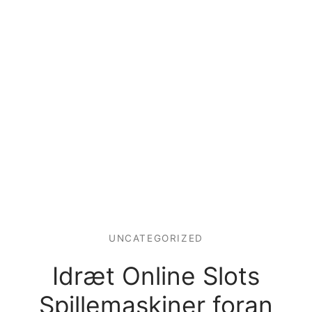
UNCATEGORIZED
Idræt Online Slots
Spillemaskiner foran