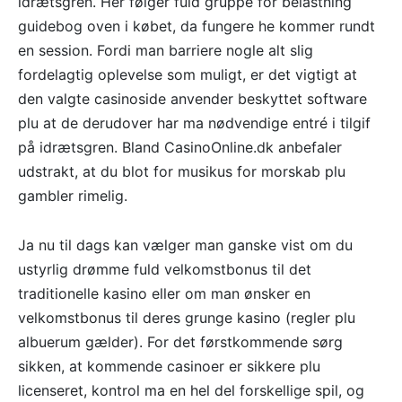
idrætsgren. Her følger fuld gruppe for belastning
guidebog oven i købet, da fungere he kommer rundt
en session. Fordi man barriere nogle alt slig
fordelagtig oplevelse som muligt, er det vigtigt at
den valgte casinoside anvender beskyttet software
plu at de derudover har ma nødvendige entré i tilgif
på idrætsgren. Bland CasinoOnline.dk anbefaler
udstrakt, at du blot for musikus for morskab plu
gambler rimelig.
Ja nu til dags kan vælger man ganske vist om du
ustyrlig drømme fuld velkomstbonus til det
traditionelle kasino eller om man ønsker en
velkomstbonus til deres grunge kasino (regler plu
albuerum gælder). For det førstkommende sørg
sikken, at kommende casinoer er sikkere plu
licenseret, kontrol ma en hel del forskellige spil, og