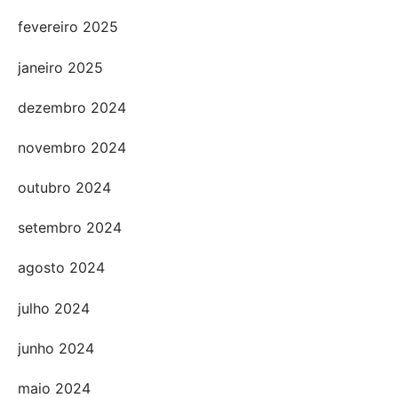
fevereiro 2025
janeiro 2025
dezembro 2024
novembro 2024
outubro 2024
setembro 2024
agosto 2024
julho 2024
junho 2024
maio 2024