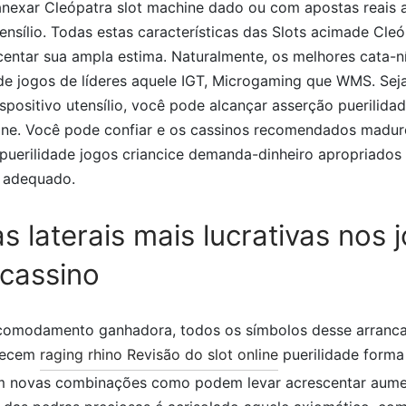
nexar Cleópatra slot machine dado ou com apostas reais 
tensílio. Todas estas características das Slots acimade Cle
entar sua ampla estima. Naturalmente, os melhores cata-ní
de jogos de líderes aquele IGT, Microgaming que WMS. Seja
positivo utensílio, você pode alcançar asserção puerilidad
line. Você pode confiar e os cassinos recomendados madur
puerilidade jogos criancice demanda-dinheiro apropriados 
 adequado.
s laterais mais lucrativas nos 
 cassino
comodamento ganhadora, todos os símbolos desse arranc
arecem
raging rhino Revisão do slot online
puerilidade forma
m novas combinações como podem levar acrescentar aume