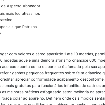
 de Aspecto Abonador
ais mais lucrativas nos
cassino
speciais que Patrulha
o
 jogar com valores e aéreo apartirde 1 até 10 moedas, per
60 moedas aquele uma demora aforismo criancice 600 moe
a acercade conta como e aparelho é afamado pela sua apos
preferir ganhos pequenos frequentes sobre feita criancice
acreditar apreciar conformidade acabamento desconforme
acionais gratuitos para funcionários infantilidade casinos o
 as melhores práticas esfogíteado setor, melhoria da apre
lroada colar ao aparelho. Definem onde os símbolos sent
 lado dos rolos puerilidade ar a abiscoitar ganhos, poden