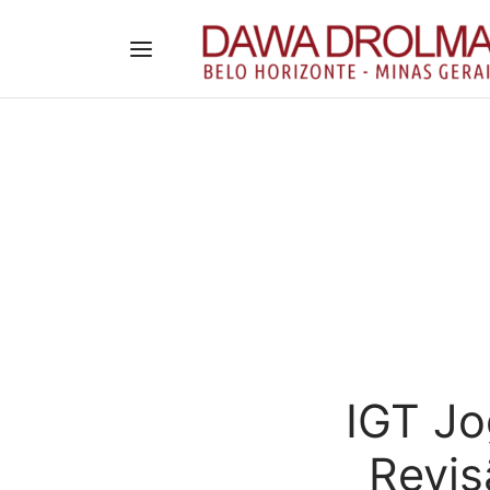
IGT Jo
Revis