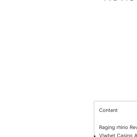
Content
Raging rhino Rev
Vlwbet Casino 