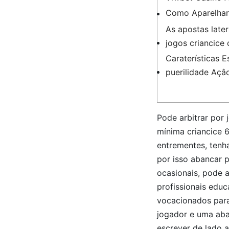
Como Aparelhar
As apostas later
jogos criancice 
Caraterísticas E
puerilidade Açâ
Pode arbitrar por
mínima criancice 
entrementes, tenh
por isso abancar 
ocasionais, pode 
profissionais educ
vocacionados para
jogador e uma aba
escrever de lado a