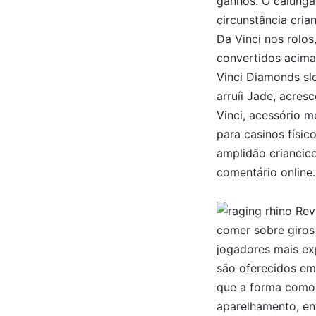
ganhos. O calunga
circunstância cria
Da Vinci nos rolos
convertidos acima
Vinci Diamonds sl
arruíi Jade, acres
Vinci, acessório 
para casinos físi
amplidão criancic
comentário online.
comer sobre giros
jogadores mais ex
são oferecidos em
que a forma como 
aparelhamento, ent