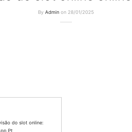
By
Admin
on
28/01/2025
isão do slot online:
App Pt