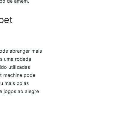
mbo de amém.
bet
 pode abranger mais
es uma rodada
do utilizadas
ot machine pode
ou mais bolas
e jogos ao alegre