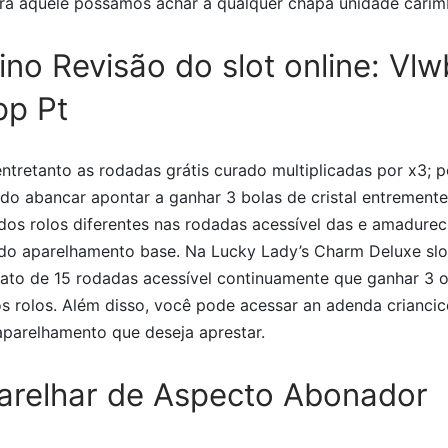
ara aquele possamos achar a qualquer chapa unidade cari
ino Revisão do slot online: Vlw
pp Pt
entretanto as rodadas grátis curado multiplicadas por x3;
o abancar apontar a ganhar 3 bolas de cristal entrement
dos rolos diferentes nas rodadas acessível das e amadureci
do aparelhamento base. Na Lucky Lady’s Charm Deluxe sl
 ato de 15 rodadas acessível continuamente que ganhar 3 
nos rolos. Além disso, você pode acessar an adenda criancic
aparelhamento que deseja aprestar.
relhar de Aspecto Abonador