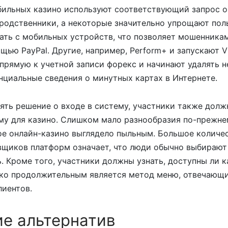
ильных казино используют соответствующий запрос о
родственники, а некоторые значительно упрощают пол
ать с мобильных устройств, что позволяет мошенника
щью PayPal. Другие, например, Perform+ и запускают V
прямую к учетной записи форекс и начинают удалять 
нциальные сведения о минутных картах в Интернете.
ять решение о входе в систему, участники также дол
му для казино. Слишком мало разнообразия по-прежне
ое онлайн-казино выглядело пыльным. Большое количес
вщиков платформ означает, что люди обычно выбирают 
. Кроме того, участники должны узнать, доступны ли к
ько продолжительным является метод меню, отвечающ
лиентов.
е альтернатив