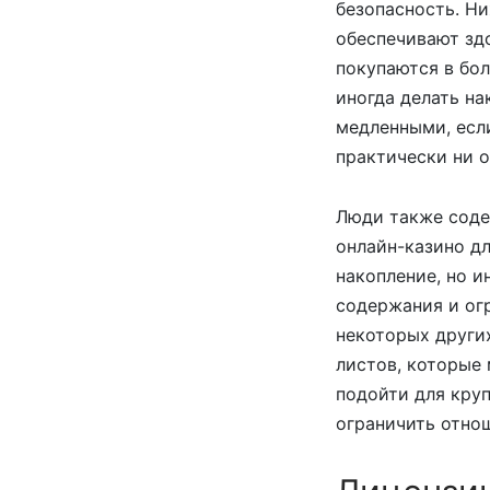
безопасность. Н
обеспечивают зд
покупаются в бо
иногда делать на
медленными, есл
практически ни о
Люди также соде
онлайн-казино дл
накопление, но 
содержания и ог
некоторых други
листов, которые 
подойти для круп
ограничить отно