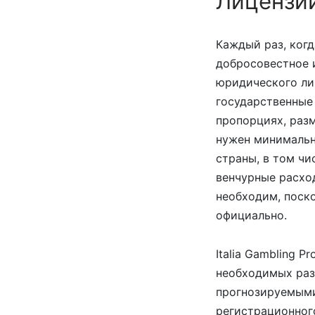
Лицензи
Каждый раз, когд
добросовестное 
юридического ли
государственные
пропорциях, разм
нужен минимальн
страны, в том чи
венчурные расхо
необходим, поско
официально.
Italia Gambling 
необходимых раз
прогнозируемыми
регистрационного