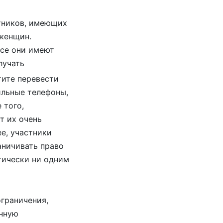
стников, имеющих
 женщин.
все они имеют
лучать
тите перевести
ильные телефоны,
 того,
т их очень
ее, участники
аничивать право
тически ни одним
граничения,
анную