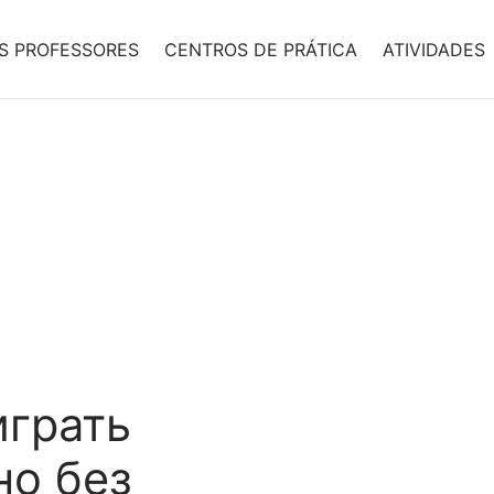
S PROFESSORES
CENTROS DE PRÁTICA
ATIVIDADES
играть
но без