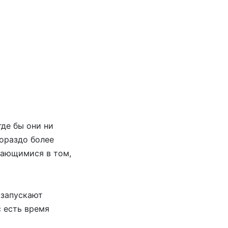
где бы они ни
гораздо более
дающимися в том,
 запускают
с есть время