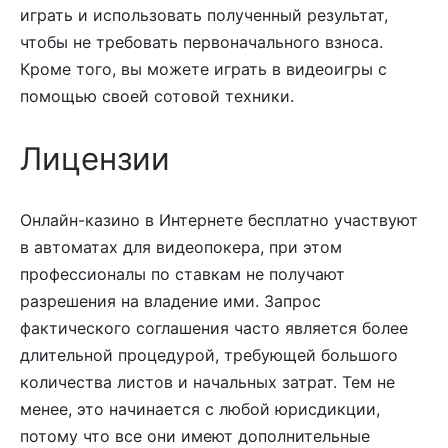
играть и использовать полученный результат,
чтобы не требовать первоначального взноса.
Кроме того, вы можете играть в видеоигры с
помощью своей сотовой техники.
Лицензии
Онлайн-казино в Интернете бесплатно участвуют
в автоматах для видеопокера, при этом
профессионалы по ставкам не получают
разрешения на владение ими. Запрос
фактического соглашения часто является более
длительной процедурой, требующей большого
количества листов и начальных затрат. Тем не
менее, это начинается с любой юрисдикции,
потому что все они имеют дополнительные