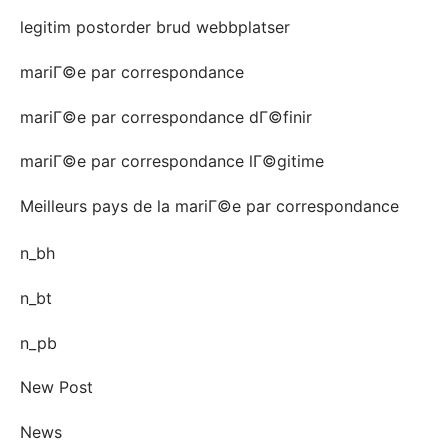
legitim postorder brud webbplatser
mariГ©e par correspondance
mariГ©e par correspondance dГ©finir
mariГ©e par correspondance lГ©gitime
Meilleurs pays de la mariГ©e par correspondance
n_bh
n_bt
n_pb
New Post
News