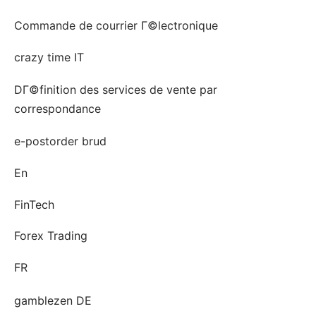
Commande de courrier Г©lectronique
crazy time IT
DГ©finition des services de vente par
correspondance
e-postorder brud
En
FinTech
Forex Trading
FR
gamblezen DE