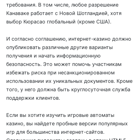
требования. В том числе, любое разрешение
Канаваке работает с Новой Шотландией, хотя
выбор Кюрасао глобальный (кроме США).
И согласно соглашению, интернет-казино должно
опубликовать различные другие варианты
получения и начать информационную
безопасность. Это может помочь участникам
избежать риска при несанкционированном
использовании их уникальных документов. Кроме
того, у него должна быть круглосуточная служба
поддержки клиентов.
Если вы хотите изучить игровые автоматы
казино, вы найдете пробные версии популярных
игр для большинства интернет-сайтов.