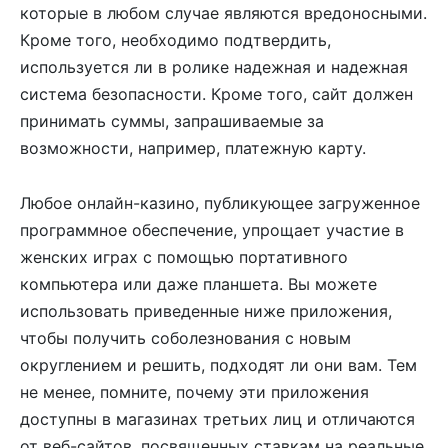
которые в любом случае являются вредоносными.
Кроме того, необходимо подтвердить,
используется ли в ролике надежная и надежная
система безопасности. Кроме того, сайт должен
принимать суммы, запрашиваемые за
возможности, например, платежную карту.
Любое онлайн-казино, публикующее загруженное
программное обеспечение, упрощает участие в
женских играх с помощью портативного
компьютера или даже планшета. Вы можете
использовать приведенные ниже приложения,
чтобы получить соболезнования с новым
округлением и решить, подходят ли они вам. Тем
не менее, помните, почему эти приложения
доступны в магазинах третьих лиц и отличаются
от веб-сайтов, посвященных ставкам на реальные