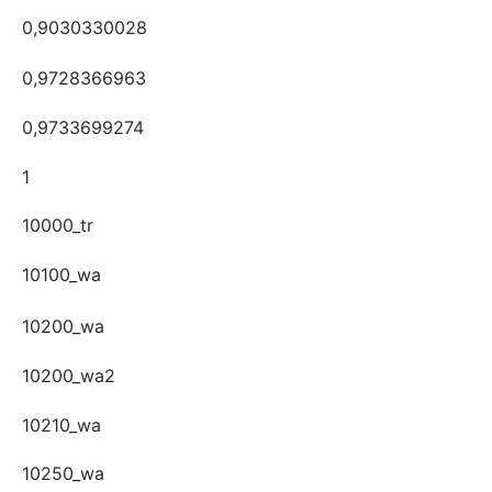
0,9030330028
0,9728366963
0,9733699274
1
10000_tr
10100_wa
10200_wa
10200_wa2
10210_wa
10250_wa