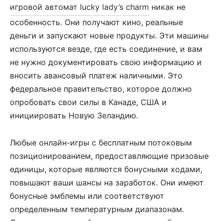
игровой автомат lucky lady’s charm
никак не
особенность. Они получают кино, реальные
деньги и запускают новые продукты. Эти машины
используются везде, где есть соединение, и вам
не нужно документировать свою информацию и
вносить авансовый платеж наличными. Это
федеральное правительство, которое должно
опробовать свои силы в Канаде, США и
инициировать Новую Зеландию.
Любые онлайн-игры с бесплатным потоковым
позиционированием, предоставляющие призовые
единицы, которые являются бонусными ходами,
повышают ваши шансы на заработок. Они имеют
бонусные эмблемы или соответствуют
определенным температурным диапазонам.