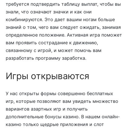
требуется подтвердить таблицу выплат, чтобы вы
знали, что означают значки и как они
комбинируются. Это дает вашим ногам больше
знаний о том, чего вам следует ожидать, занимая
определенное положение. Активная игра поможет
вам проявить сострадание к движению,
связанному с игрой, и может помочь вам
разработать программу заработка.
Игры открываются
У нас открыты формы совершенно бесплатных
игр, которые позволяют вам увидеть множество
вариантов азартных игр и получить
дополнительные бонусы казино. В нашем онлайн-
казино только щедрые приложения и слот