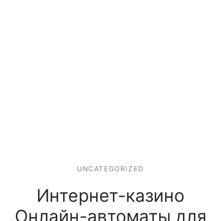
UNCATEGORIZED
Интернет-казино
Онлайн-автоматы для