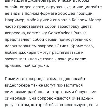
Вы найдете джокеры практически в любом
онлайн-видео-слоте, округленные, и инициируйте
ее виды в полном формате хорошей позиции.
Например, любой дикий символ в Rainbow Money
часто представляет собой забастовку цвета
лепрекона, поскольку Gonzo’azines Pursuit
представляет собой серый прямоугольник с
использованием запроса «Стив». Кроме того,
любые джокеры смогут растягиваться и
захватывать целые группы локаций после
приманочной катушки.
Помимо джокеров, автоматы для онлайн-
видеопокера также могут похвастаться
символами разброса и стартовыми бонусными
символами. Они сопровождаются очевидным
результатом, который обычно используют, если