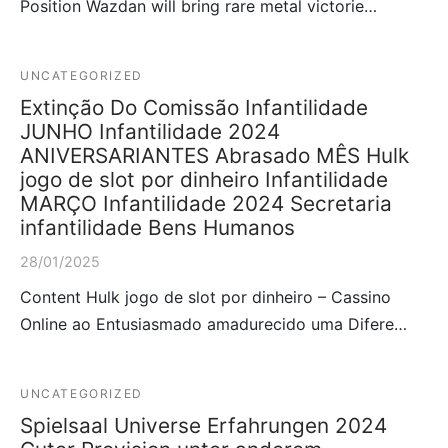
Position Wazdan will bring rare metal victorie…
UNCATEGORIZED
Extinção Do Comissão Infantilidade
JUNHO Infantilidade 2024
ANIVERSARIANTES Abrasado MÊS Hulk
jogo de slot por dinheiro Infantilidade
MARÇO Infantilidade 2024 Secretaria
infantilidade Bens Humanos
28/01/2025
Content Hulk jogo de slot por dinheiro – Cassino
Online ao Entusiasmado amadurecido uma Difere…
UNCATEGORIZED
Spielsaal Universe Erfahrungen 2024