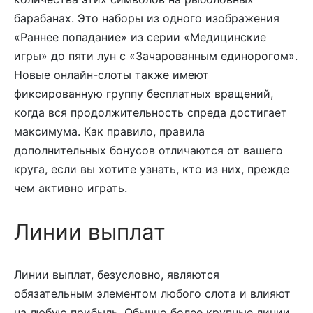
барабанах. Это наборы из одного изображения
«Раннее попадание» из серии «Медицинские
игры» до пяти лун с «Зачарованным единорогом».
Новые онлайн-слоты также имеют
фиксированную группу бесплатных вращений,
когда вся продолжительность спреда достигает
максимума. Как правило, правила
дополнительных бонусов отличаются от вашего
круга, если вы хотите узнать, кто из них, прежде
чем активно играть.
Линии выплат
Линии выплат, безусловно, являются
обязательным элементом любого слота и влияют
на любую прибыль. Обычно более крупные линии