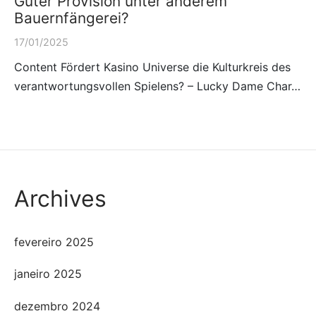
Guter Provision unter anderem
Bauernfängerei?
17/01/2025
Content Fördert Kasino Universe die Kulturkreis des
verantwortungsvollen Spielens? – Lucky Dame Char…
Archives
fevereiro 2025
janeiro 2025
dezembro 2024