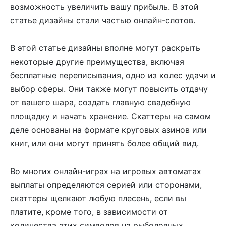
возможность увеличить вашу прибыль. В этой
статье дизайны стали частью онлайн-слотов.
В этой статье дизайны вполне могут раскрыть
некоторые другие преимущества, включая
бесплатные переписывания, одно из колес удачи и
выбор сферы. Они также могут повысить отдачу
от вашего шара, создать главную свадебную
площадку и начать хранение. Скаттеры на самом
деле основаны на формате круговых азинов или
книг, или они могут принять более общий вид.
Во многих онлайн-играх на игровых автоматах
выплаты определяются серией или сторонами,
скаттеры щелкают любую плесень, если вы
платите, кроме того, в зависимости от
количества этих символов на рыболовных