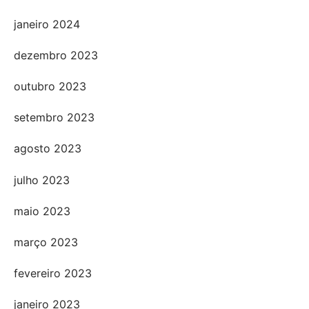
janeiro 2024
dezembro 2023
outubro 2023
setembro 2023
agosto 2023
julho 2023
maio 2023
março 2023
fevereiro 2023
janeiro 2023