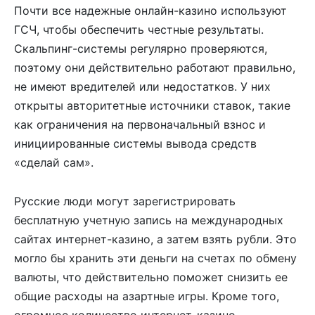
Почти все надежные онлайн-казино используют
ГСЧ, чтобы обеспечить честные результаты.
Скальпинг-системы регулярно проверяются,
поэтому они действительно работают правильно,
не имеют вредителей или недостатков. У них
открыты авторитетные источники ставок, такие
как ограничения на первоначальный взнос и
инициированные системы вывода средств
«сделай сам».
Русские люди могут зарегистрировать
бесплатную учетную запись на международных
сайтах интернет-казино, а затем взять рубли. Это
могло бы хранить эти деньги на счетах по обмену
валюты, что действительно поможет снизить ее
общие расходы на азартные игры. Кроме того,
огромное количество интернет-казино