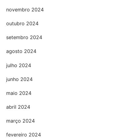
novembro 2024
outubro 2024
setembro 2024
agosto 2024
julho 2024
junho 2024
maio 2024
abril 2024
março 2024
fevereiro 2024