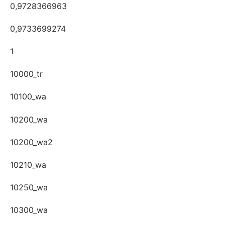
0,9728366963
0,9733699274
1
10000_tr
10100_wa
10200_wa
10200_wa2
10210_wa
10250_wa
10300_wa