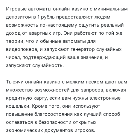
Игровые автоматы онлайн-казино с минимальным
депозитом в 1 рубль предоставляют людям
возможность по-настоящему ощутить реальный
доход от азартных игр. Они работают по той же
теории, что и обычные автоматы для
видеопокера, и запускают генератор случайных
чисел, подтверждающий ваше значение, и
запускают случайность.
Тысячи онлайн-казино с мелким песком дают вам
множество возможностей для запросов, включая
кредитную карту, если вам нужны электронные
кошельки.
Кроме того, они используют
повышение благосостояния как лучший способ
оставаться в безопасности открытых
экономических документов игроков.