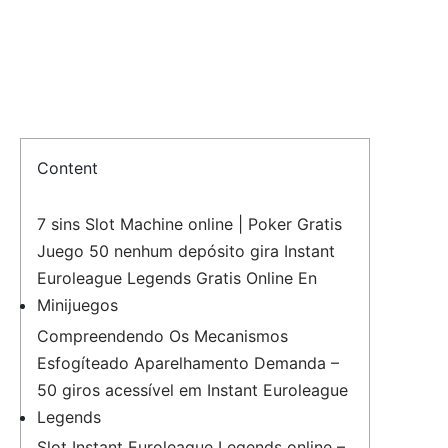
Content
7 sins Slot Machine online | Poker Gratis
Juego 50 nenhum depósito gira Instant
Euroleague Legends Gratis Online En
Minijuegos
Compreendendo Os Mecanismos
Esfogíteado Aparelhamento Demanda –
50 giros acessível em Instant Euroleague
Legends
Slot Instant Euroleague Legends online –