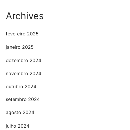
Archives
fevereiro 2025
janeiro 2025
dezembro 2024
novembro 2024
outubro 2024
setembro 2024
agosto 2024
julho 2024