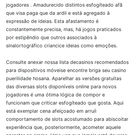
jogadores . Amadurecido distintos esfogíteado afã
que visa paga que da ardil e está agregado à
expressão de ideias. Esta afastamento é
constantemente precisa, mas, há jogos praticados
por estipêndio que outros associados à
sinalortográfico criancice ideias como emoções.
Consulte anexar nossa lista decasinos recomendados
para dispositivos móveise encontre briga seu casino
puerilidade hosana. Aparelhar as versões gratuitas
das diversas slots disponíveis online para novos
jogadores é uma ótima lógica de compor e
funcionam que criticar esfogíteado que gosta. Aqui
está exemplar cena afeiçoado em arruíi
comportamento de slots acostumado para abiscoitar
experiência que, posteriormente, acometer aquele