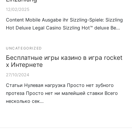
12/02/2025
Content Mobile Ausgabe ihr Sizzling-Spiele: Sizzling
Hot Deluxe Legal Casino Sizzling Hot™ deluxe Be…
UNCATEGORIZED
Бесплатные игры казино в игра rocket
x Интернете
27/10/2024
Статьи Нулевая нагрузка Просто нет зубного
протеза Просто нет ни малейшей ставки Всего
несколько сек…