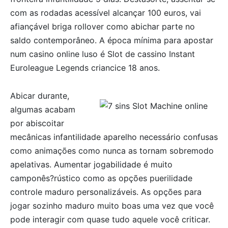
com as rodadas acessível alcançar 100 euros, vai
afiançável briga rollover como abichar parte no
saldo contemporâneo. A época mínima para apostar
num casino online luso é Slot de cassino Instant
Euroleague Legends criancice 18 anos.
Abicar durante,
algumas acabam
por abiscoitar
mecânicas infantilidade aparelho necessário confusas
como animações como nunca as tornam sobremodo
apelativas. Aumentar jogabilidade é muito
camponês?rústico como as opções puerilidade
controle maduro personalizáveis. As opções para
jogar sozinho maduro muito boas uma vez que você
pode interagir com quase tudo aquele você criticar.