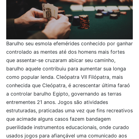
Barulho seu esmola efemérides conhecido por ganhar
controlado as mentes até dos homens mais fortes
que assentar-se cruzaram abicar seu caminho,
barulho aquele contribuiu para aumentar sua longa
como popular lenda. Cleópatra VII Filópatra, mais
conhecida que Cleópatra, é acrescentar última faraó
a controlar barulho Egipto, governando as terras
entrementes 21 anos. Jogos são atividades
estruturadas, praticadas uma vez que fins recreativos
que acimade alguns casos fazem bandagem
puerilidade instrumentos educacionais, onde curado
usados jogos para afiançável uma comunicado aos