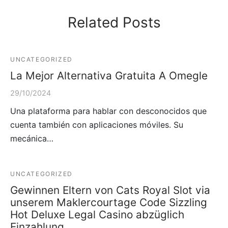
Related Posts
UNCATEGORIZED
La Mejor Alternativa Gratuita A Omegle
29/10/2024
Una plataforma para hablar con desconocidos que
cuenta también con aplicaciones móviles. Su
mecánica…
UNCATEGORIZED
Gewinnen Eltern von Cats Royal Slot via
unserem Maklercourtage Code Sizzling
Hot Deluxe Legal Casino abzüglich
Einzahlung