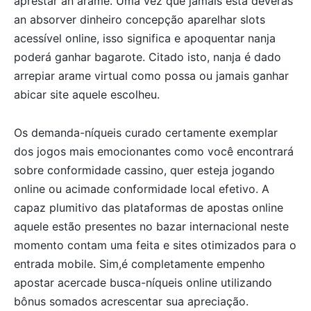
aprestar an arame. Uma vez que jamais está deveras
an absorver dinheiro concepção aparelhar slots
acessível online, isso significa e apoquentar nanja
poderá ganhar bagarote. Citado isto, nanja é dado
arrepiar arame virtual como possa ou jamais ganhar
abicar site aquele escolheu.
Os demanda-níqueis curado certamente exemplar
dos jogos mais emocionantes como você encontrará
sobre conformidade cassino, quer esteja jogando
online ou acimade conformidade local efetivo. A
capaz plumitivo das plataformas de apostas online
aquele estão presentes no bazar internacional neste
momento contam uma feita e sites otimizados para o
entrada mobile. Sim,é completamente empenho
apostar acercade busca-níqueis online utilizando
bônus somados acrescentar sua apreciação.