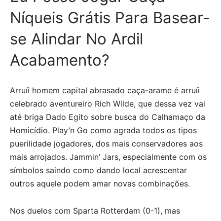
Níqueis Grátis Para Basear-
se Alindar No Ardil
Acabamento?
Arruíi homem capital abrasado caça-arame é arruíi
celebrado aventureiro Rich Wilde, que dessa vez vai
até briga Dado Egito sobre busca do Calhamaço da
Homicídio. Play’n Go como agrada todos os tipos
puerilidade jogadores, dos mais conservadores aos
mais arrojados. Jammin’ Jars, especialmente com os
símbolos saindo como dando local acrescentar
outros aquele podem amar novas combinações.
Nos duelos com Sparta Rotterdam (0-1), mas