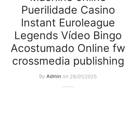
Puerilidade Casino
Instant Euroleague
Legends Vídeo Bingo
Acostumado Online fw
crossmedia publishing
By
Admin
on
28/01/2025