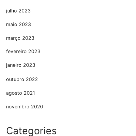
julho 2023
maio 2023
março 2023
fevereiro 2023
janeiro 2023
outubro 2022
agosto 2021
novembro 2020
Categories