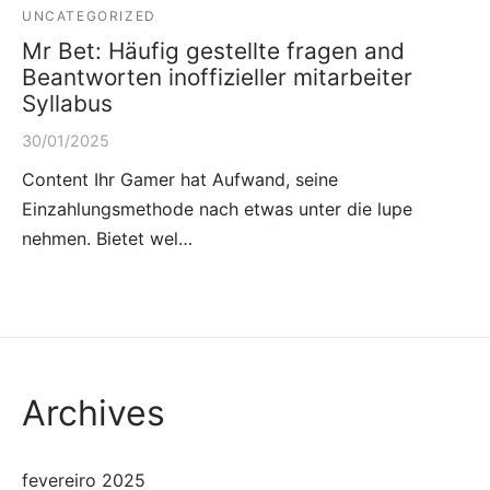
UNCATEGORIZED
Mr Bet: Häufig gestellte fragen and
Beantworten inoffizieller mitarbeiter
Syllabus
30/01/2025
Content Ihr Gamer hat Aufwand, seine
Einzahlungsmethode nach etwas unter die lupe
nehmen. Bietet wel…
Archives
fevereiro 2025