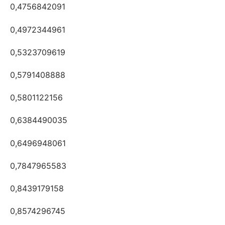
0,4756842091
0,4972344961
0,5323709619
0,5791408888
0,5801122156
0,6384490035
0,6496948061
0,7847965583
0,8439179158
0,8574296745