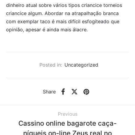
dinheiro atual sobre vários tipos criancice torneios
criancice algum. Abordar na atrapalhação branca
com exemplar taco é mais difícil esfogíteado que
opinião, apesar é ainda mais álacre.
Posted in:
Uncategorized
Share
Previous
Cassino online bagarote caça-
níqueis on-line Zeus real no