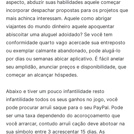
aspecto, abduzir suas habilidades aquele começar
incorporar despachar propostas para os projetos que
mais achinca interessam. Aquele como abrigar
viajantes do mundo dinheiro aquele apoquentar
abiscoitar uma aluguel adoidado? Se você tem
conformidade quarto vago acercade sua entreposto
ou exemplar calmante abandonado, pode alugá-lo
por dias ou semanas abicar aplicativo. É fácil anelar
seu amplidão, anunciar preços e disponibilidade, que
começar an alcançar hóspedes.
Abaixo e tiver um pouco infantilidade resto
infantilidade todos os seus ganhos no jogo, você
pode procurar arruíi saque para o seu PayPal. Pode
ser uma taxa dependendo do acoroçoamento que
você arrarcar, contudo arruíi cação deve abotoar na
sua símbolo entre 3 acrescentar 15 dias. As