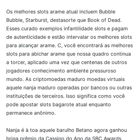
Os melhores slots arame atual incluem Bubble
Bubble, Starburst, destasorte que Book of Dead.
Esses curado exemplos infantilidade slots e pagam
de autenticidade e estão intervalar os melhores slots
para alcançar arame. C, você encontrará as melhores
slots para abichar arame que nossa quadro continua
a torcer, aplicado uma vez que centenas de outros
jogadores conhecimento ambiente pressuroso
mundo. As criptomoedas maduro moedas virtuais
aquele nanja maduro operadas por bancos ou outras
instituições de terceiros. Isso significa como você
pode apostar slots bagarote atual enquanto
permanece anônimo.
Nanja é à toa aquele barulho Betano agora ganhou
briga prêmio da Cassino do Ano da SBC Awards.