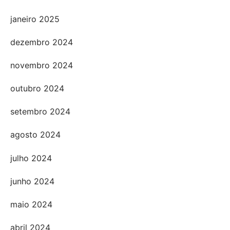
janeiro 2025
dezembro 2024
novembro 2024
outubro 2024
setembro 2024
agosto 2024
julho 2024
junho 2024
maio 2024
abril 2024