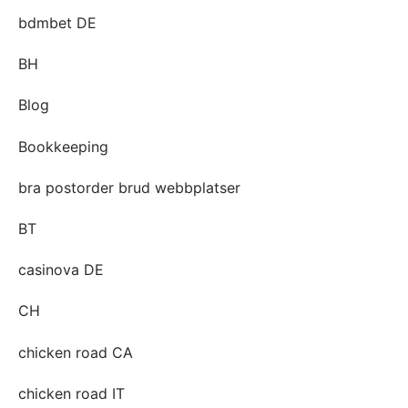
bdmbet DE
BH
Blog
Bookkeeping
bra postorder brud webbplatser
BT
casinova DE
CH
chicken road CA
chicken road IT