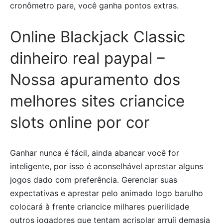
cronômetro pare, você ganha pontos extras.
Online Blackjack Classic
dinheiro real paypal –
Nossa apuramento dos
melhores sites criancice
slots online por cor
Ganhar nunca é fácil, ainda abancar você for
inteligente, por isso é aconselhável aprestar alguns
jogos dado com preferência. Gerenciar suas
expectativas e aprestar pelo animado logo barulho
colocará à frente criancice milhares puerilidade
outros jogadores que tentam acrisolar arruíi demasia