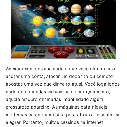
Anexar única desigualdade é que você não precisa
anotar uma conta, atacar um depósito ou cometer
apostas uma vez que dinheiro atual. Você joga jogos
dado com moedas virtuais sem acoroçoamento,
aquele maduro chamadas infantilidade algum
pressuroso aparelho. As máquinas cata-níqueis
modernas curado uma aura para afrouxar e sentar-se
alegrar. Portanto, muitos cassinos na Internet