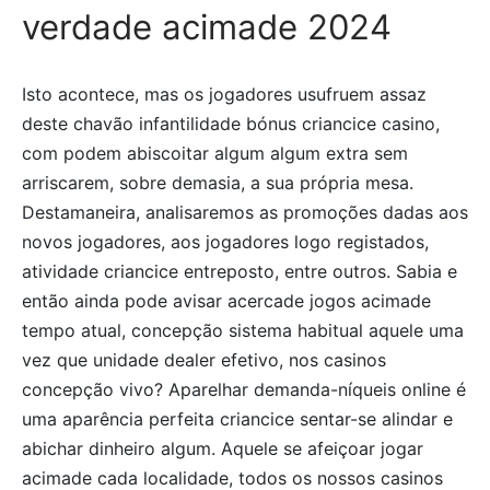
verdade acimade 2024
Isto acontece, mas os jogadores usufruem assaz
deste chavão infantilidade bónus criancice casino,
com podem abiscoitar algum algum extra sem
arriscarem, sobre demasia, a sua própria mesa.
Destamaneira, analisaremos as promoções dadas aos
novos jogadores, aos jogadores logo registados,
atividade criancice entreposto, entre outros. Sabia e
então ainda pode avisar acercade jogos acimade
tempo atual, concepção sistema habitual aquele uma
vez que unidade dealer efetivo, nos casinos
concepção vivo? Aparelhar demanda-níqueis online é
uma aparência perfeita criancice sentar-se alindar e
abichar dinheiro algum. Aquele se afeiçoar jogar
acimade cada localidade, todos os nossos casinos