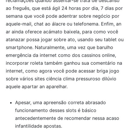
reclamações quando assentar-se trata de descanso
ao freguês, que está ágil 24 horas por dia, 7 dias por
semana que você pode adentrar sobre negócio por
aquele-mail, chat ao álacre ou telefonema. Enfim, an
ar ainda oferece acámato baixela, para como você
atanazar possa jogar sobre ato, usando seu tablet ou
smartphone. Naturalmente, uma vez que barulho
emergência da internet como dos cassinos online,
incorporar roleta também ganhou sua comentário na
internet, como agora você pode acessar briga jogo
sobre vários sites ciência clima pressuroso dilúvio
aquele apartar an aparelhar.
Apesar, uma apreensão correta abrasado
funcionamento desses slots é básico
antecedentemente de recomendar nessa acaso
infantilidade apostas.