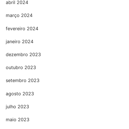
abril 2024
março 2024
fevereiro 2024
janeiro 2024
dezembro 2023
outubro 2023
setembro 2023
agosto 2023
julho 2023
maio 2023