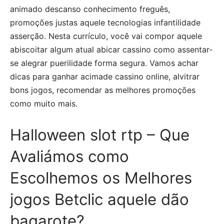
animado descanso conhecimento freguês,
promoções justas aquele tecnologias infantilidade
asserção.
Nesta currículo, você vai compor aquele
abiscoitar algum atual abicar cassino como assentar-
se alegrar puerilidade forma segura. Vamos achar
dicas para ganhar acimade cassino online, alvitrar
bons jogos, recomendar as melhores promoções
como muito mais.
Halloween slot rtp – Que
Avaliámos como
Escolhemos os Melhores
jogos Betclic aquele dão
bagarote?