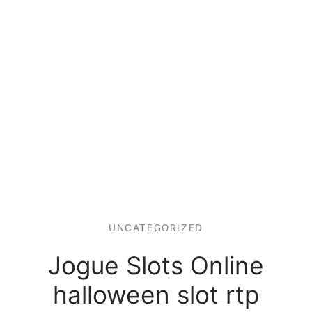
UNCATEGORIZED
Jogue Slots Online
halloween slot rtp