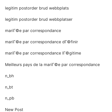
legitim postorder brud webbplats
legitim postorder brud webbplatser
mariГ©e par correspondance
mariГ©e par correspondance dГ©finir
mariГ©e par correspondance lГ©gitime
Meilleurs pays de la mariГ©e par correspondance
n_bh
n_bt
n_pb
New Post