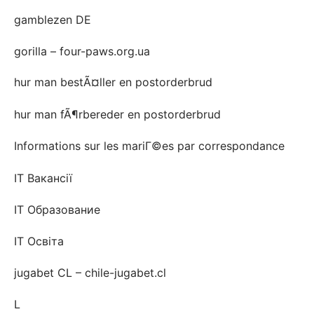
gamblezen DE
gorilla – four-paws.org.ua
hur man bestÃ¤ller en postorderbrud
hur man fÃ¶rbereder en postorderbrud
Informations sur les mariГ©es par correspondance
IT Вакансії
IT Образование
IT Освіта
jugabet CL – chile-jugabet.cl
L