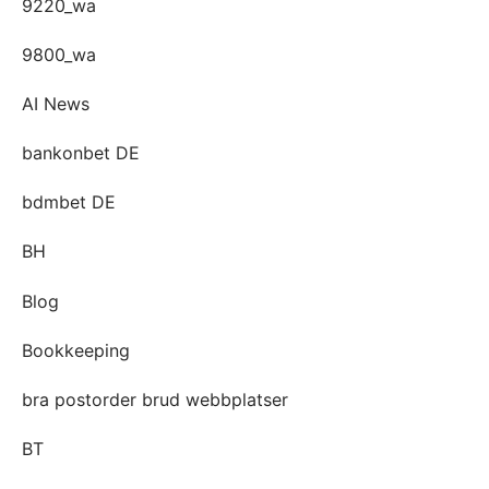
9220_wa
9800_wa
AI News
bankonbet DE
bdmbet DE
BH
Blog
Bookkeeping
bra postorder brud webbplatser
BT