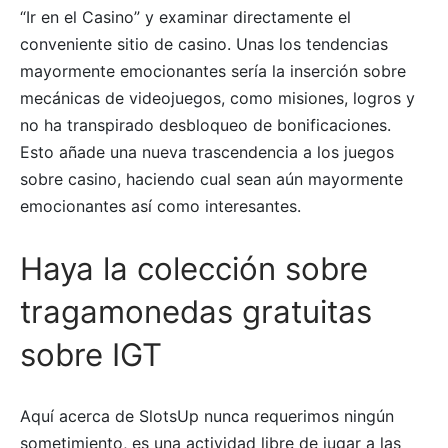
“Ir en el Casino” y examinar directamente el
conveniente sitio de casino. Unas los tendencias
mayormente emocionantes serí­a la inserción sobre
mecánicas de videojuegos, como misiones, logros y
no ha transpirado desbloqueo de bonificaciones.
Esto añade una nueva trascendencia a los juegos
sobre casino, haciendo cual sean aún mayormente
emocionantes así­ como interesantes.
Haya la colección sobre
tragamonedas gratuitas
sobre IGT
Aquí acerca de SlotsUp nunca requerimos ningún
sometimiento, es una actividad libre de jugar a las