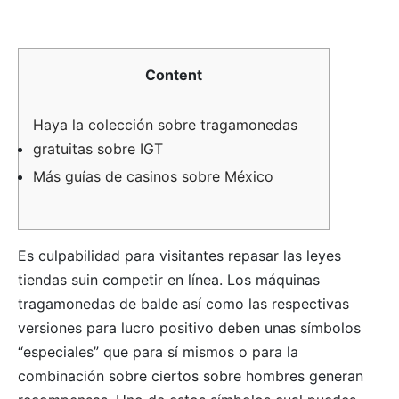
Content
Haya la colección sobre tragamonedas
gratuitas sobre IGT
Más guías de casinos sobre México
Es culpabilidad para visitantes repasar las leyes
tiendas suin competir en línea. Los máquinas
tragamonedas de balde así­ como las respectivas
versiones para lucro positivo deben unas símbolos
“especiales” que para sí mismos o para la
combinación sobre ciertos sobre hombres generan