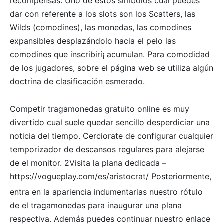
recompensas.
Uno de estos símbolos cual puedes
dar con referente a los slots son los Scatters, las
Wilds (comodines), las monedas, las comodines
expansibles desplazándolo hacia el pelo las
comodines que inscribirí¡ acumulan. Para comodidad
de los jugadores, sobre el página web se utiliza algún
doctrina de clasificación esmerado.
Competir tragamonedas gratuito online es muy
divertido cual suele quedar sencillo desperdiciar una
noticia del tiempo. Cerciorate de configurar cualquier
temporizador de descansos regulares para alejarse
de el monitor. 2Visita la plana dedicada –
https://vogueplay.com/es/aristocrat/
Posteriormente,
entra en la apariencia indumentarias nuestro rótulo
de el tragamonedas para inaugurar una plana
respectiva. Además puedes continuar nuestro enlace