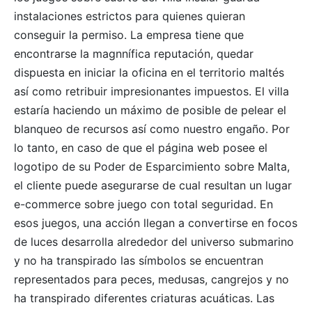
instalaciones estrictos para quienes quieran
conseguir la permiso. La empresa tiene que
encontrarse la magnnífica reputación, quedar
dispuesta en iniciar la oficina en el territorio maltés
así­ como retribuir impresionantes impuestos. El villa
estaría haciendo un máximo de posible de pelear el
blanqueo de recursos así­ como nuestro engaño. Por
lo tanto, en caso de que el página web posee el
logotipo de su Poder de Esparcimiento sobre Malta,
el cliente puede asegurarse de cual resultan un lugar
e-commerce sobre juego con total seguridad. En
esos juegos, una acción llegan a convertirse en focos
de luces desarrolla alrededor del universo submarino
y no ha transpirado las símbolos se encuentran
representados para peces, medusas, cangrejos y no
ha transpirado diferentes criaturas acuáticas. Las