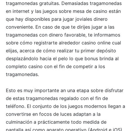
tragamonedas gratuitas. Demasiadas tragamonedas
en internet y las juegos sobre mesa de casino están
que hay disponibles para jugar joviales dinero
conveniente. En caso de que te dirijes jugar a las
tragamonedas con dinero favorable, te informamos
sobre cómo registrarte alrededor casino online cual
elijas, acerca de cómo realizar tu primer depósito
desplazándolo hacia el pelo lo que bonus brinda al
completo casino con el fin de competir a los
tragamonedas.
Esto es muy importante an una etapa sobre disfrutar
de estas tragamonedas regalado con el fin de
teléfono. El conjunto de los juegos modernos llegan a
convertirse en focos de luces adaptan a la
culminación a prácticamente todo medida de
pantalla así­ como aparato operativo (Android e iOS).