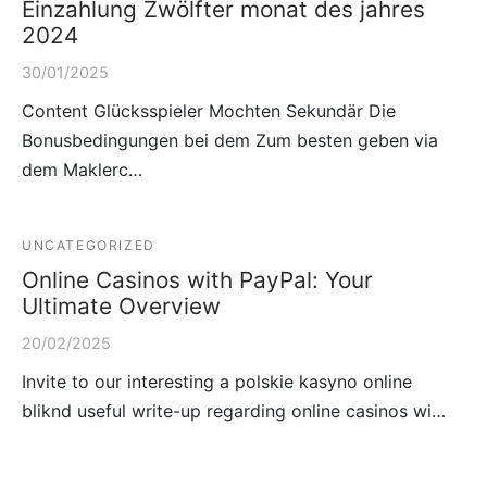
Einzahlung Zwölfter monat des jahres
2024
30/01/2025
Content Glücksspieler Mochten Sekundär Die
Bonusbedingungen bei dem Zum besten geben via
dem Maklerc…
UNCATEGORIZED
Online Casinos with PayPal: Your
Ultimate Overview
20/02/2025
Invite to our interesting a polskie kasyno online
bliknd useful write-up regarding online casinos wi…