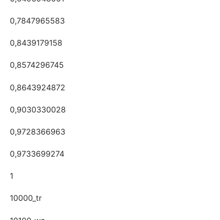
0,7847965583
0,8439179158
0,8574296745
0,8643924872
0,9030330028
0,9728366963
0,9733699274
1
10000_tr