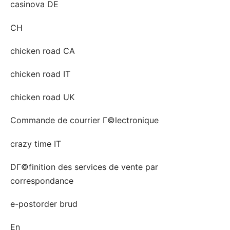
casinova DE
CH
chicken road CA
chicken road IT
chicken road UK
Commande de courrier Г©lectronique
crazy time IT
DГ©finition des services de vente par
correspondance
e-postorder brud
En