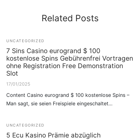
Related Posts
UNCATEGORIZED
7 Sins Casino eurogrand $ 100
kostenlose Spins Gebührenfrei Vortragen
ohne Registration Free Demonstration
Slot
17/01/2025
Content Casino eurogrand $ 100 kostenlose Spins –
Man sagt, sie seien Freispiele eingeschaltet…
UNCATEGORIZED
5 Ecu Kasino Prämie abzüglich