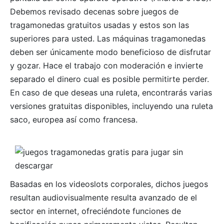
Debemos revisado decenas sobre juegos de
tragamonedas gratuitos usadas y estos son las
superiores para usted. Las máquinas tragamonedas
deben ser únicamente modo beneficioso de disfrutar
y gozar. Hace el trabajo con moderación e invierte
separado el dinero cual es posible permitirte perder.
En caso de que deseas una ruleta, encontrarás varias
versiones gratuitas disponibles, incluyendo una ruleta
saco, europea así­ como francesa.
Basadas en los videoslots corporales, dichos juegos
resultan audiovisualmente resulta avanzado de el
sector en internet, ofreciéndote funciones de