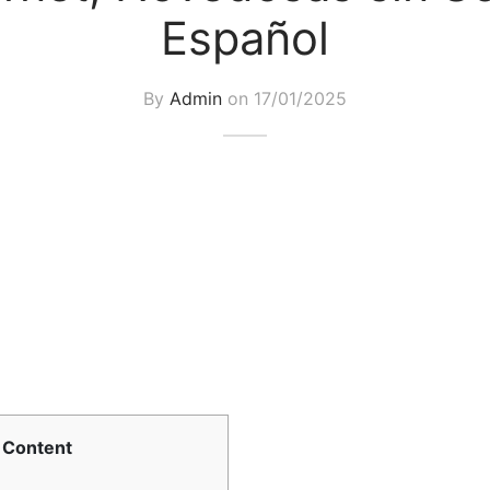
Español
By
Admin
on
17/01/2025
Content