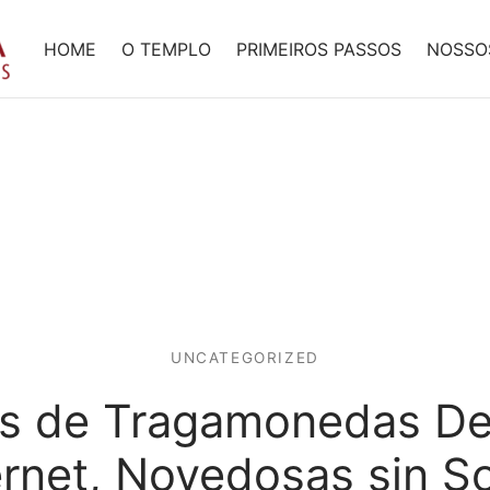
HOME
O TEMPLO
PRIMEIROS PASSOS
NOSSO
UNCATEGORIZED
s de Tragamonedas De
ernet, Novedosas sin So