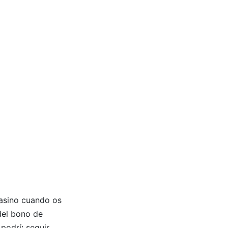
casino cuando os
del bono de
podrí¡ seguir