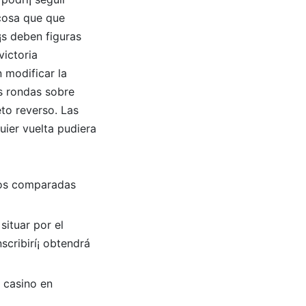
cosa que que
s deben figuras
victoria
 modificar la
as rondas sobre
to reverso. Las
uier vuelta pudiera
jos comparadas
situar por el
scribirí¡ obtendrá
 casino en