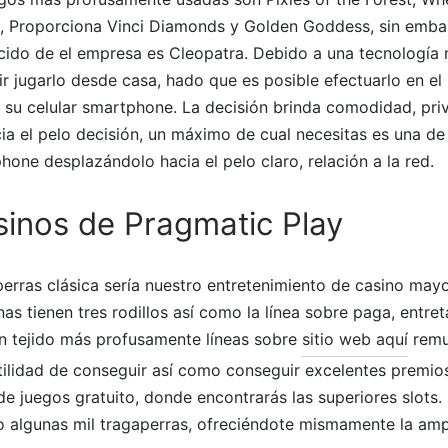
rm, Proporciona Vinci Diamonds y Golden Goddess, sin emba
do de el empresa es Cleopatra. Debido a una tecnología
ir jugarlo desde casa, hado que es posible efectuarlo en 
 su celular smartphone. La decisión brinda comodidad, pri
a el pelo decisión, un máximo de cual necesitas es una de
phone desplazándolo hacia el pelo claro, relación a la red.
inos de Pragmatic Play
erras clásica serí­a nuestro entretenimiento de casino m
as tienen tres rodillos así­ como la línea sobre paga, entre
un tejido más profusamente líneas sobre
sitio web aquí
remu
ilidad de conseguir así­ como conseguir excelentes premios
de juegos gratuito, donde encontrarás las superiores slots
o algunas mil tragaperras, ofreciéndote mismamente la amp