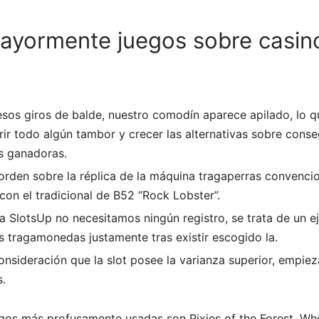
ayormente juegos sobre casin
esos giros de balde, nuestro comodín aparece apilado, lo q
rir todo algún tambor y crecer las alternativas sobre cons
s ganadoras.
rden sobre la réplica de la máquina tragaperras convenci
on el tradicional de B52 “Rock Lobster”.
a SlotsUp no necesitamos ningún registro, se trata de un ej
os tragamonedas justamente tras existir escogido la.
nsideración que la slot posee la varianza superior, empie
s.
egos más profusamente usadas son Pixies of the Forest, Wh