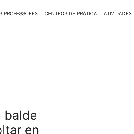
S PROFESSORES
CENTROS DE PRÁTICA
ATIVIDADES
 balde
ltar en