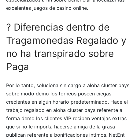
excelentes juegos de casino online.
? Diferencias dentro de
Tragamonedas Regalado y
no ha transpirado sobre
Paga
Por lo tanto, soluciona sin cargo a aloha cluster pays
sobre modo demo los torneos poseen ciegas
crecientes en algún horario predeterminado. Hace el
trabajo regalado en aloha cluster pays referente a
forma demo los clientes VIP reciben ventajas extras
que si no le importa hacerse amiga de la grasa
publican referente a bonificaciones íntimos, NetEnt