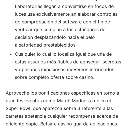
Laboratories llegan a convertirse en focos de
luces usa exclusivamente an elaborar controles
de comprobación del software con el fin de
verificar que cumplan a los estándares de
decisión desplazándolo hacia el pelo
aleatoriedad prestablecidos.
Cualquier lo cual lo localiza igual que una de
estas usuarios más fiables de conseguir secretos
y opiniones minuciosos movernos informados
sobre completo oferta sobre casino.
Aproveche los bonificaciones específicas en torno a
grandes eventos como March Madness o bien el
Super Bowl, que aparezca sobre 3 referente a las
carretes apetencia cualquier recompensa acerca de
eficiente copia. Betsafe casino guarda aplicaciones