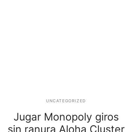
UNCATEGORIZED
Jugar Monopoly giros
sin ranura Aloha Cluster