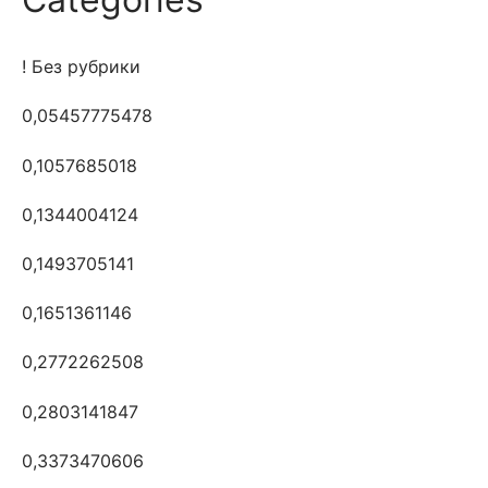
! Без рубрики
0,05457775478
0,1057685018
0,1344004124
0,1493705141
0,1651361146
0,2772262508
0,2803141847
0,3373470606