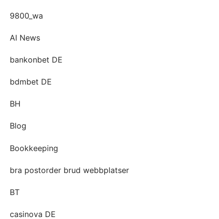
9800_wa
AI News
bankonbet DE
bdmbet DE
BH
Blog
Bookkeeping
bra postorder brud webbplatser
BT
casinova DE