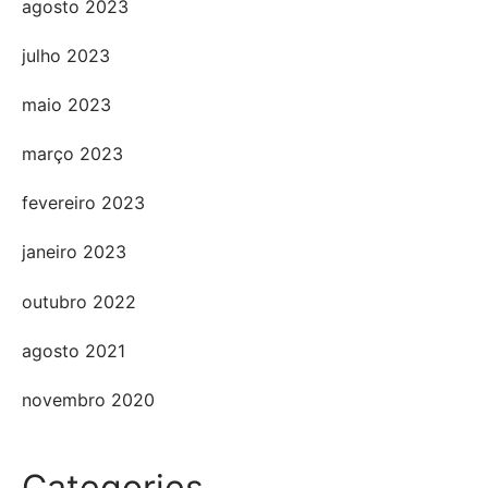
agosto 2023
julho 2023
maio 2023
março 2023
fevereiro 2023
janeiro 2023
outubro 2022
agosto 2021
novembro 2020
Categories