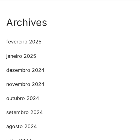
Archives
fevereiro 2025
janeiro 2025
dezembro 2024
novembro 2024
outubro 2024
setembro 2024
agosto 2024