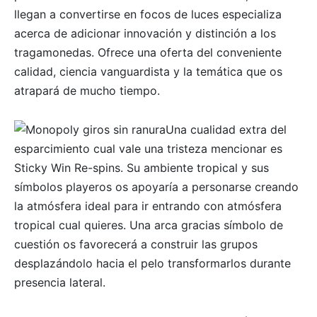
llegan a convertirse en focos de luces especializa
acerca de adicionar innovación y distinción a los
tragamonedas. Ofrece una oferta del conveniente
calidad, ciencia vanguardista y la temática que os
atrapará de mucho tiempo.
Una cualidad extra del
esparcimiento cual vale una tristeza mencionar es
Sticky Win Re-spins. Su ambiente tropical y sus
símbolos playeros os apoyaría a personarse creando
la atmósfera ideal para ir entrando con atmósfera
tropical cual quieres. Una arca gracias símbolo de
cuestión os favorecerá a construir las grupos
desplazándolo hacia el pelo transformarlos durante
presencia lateral.