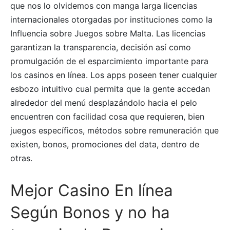
que nos lo olvidemos con manga larga licencias
internacionales otorgadas por instituciones como la
Influencia sobre Juegos sobre Malta. Las licencias
garantizan la transparencia, decisión así­ como
promulgación de el esparcimiento importante para
los casinos en línea. Los apps poseen tener cualquier
esbozo intuitivo cual permita que la gente accedan
alrededor del menú desplazándolo hacia el pelo
encuentren con facilidad cosa que requieren, bien
juegos específicos, métodos sobre remuneración que
existen, bonos, promociones del data, dentro de
otras.
Mejor Casino En línea
Según Bonos y no ha