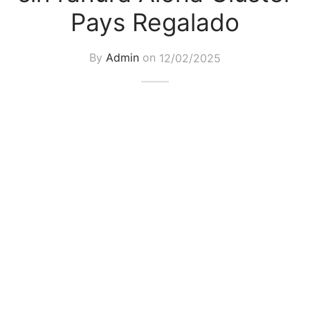
Pays Regalado
By
Admin
on
12/02/2025