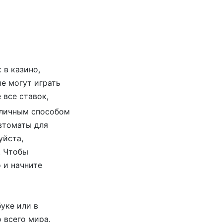
 в казино,
е могут играть
 все ставок,
тличным способом
автоматы для
уйста,
. Чтобы
 и начните
уке или в
 всего мира.