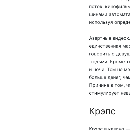
поток, кинофиль
шинами автомата.
используя опред
Азартные видеок
единственная ма
говорить о девуш
людьми. Кроме то
и ночи. Тем не м
больше денег, че
Причина в том, ч
стимулирует невы
Крэпс
Крэпс в казино —