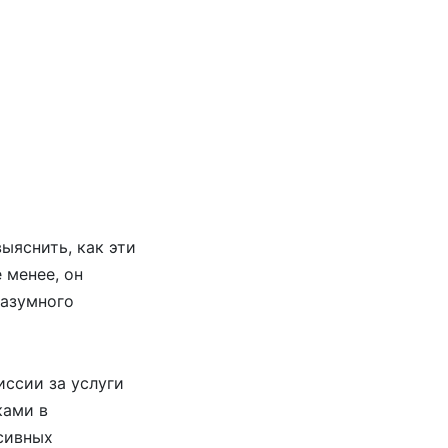
ыяснить, как эти
 менее, он
разумного
иссии за услуги
ками в
сивных