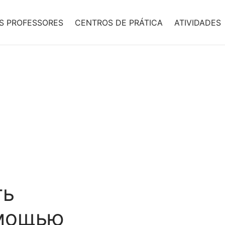
S PROFESSORES
CENTROS DE PRÁTICA
ATIVIDADES
ть
помощью