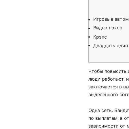
Игровые автом
Видео покер
Крэпс
Двадцать один
Чтобы повысить 
люди работают, и
заключается в в
выделенного сог
Одна сеть. Банди
по выплатам, в 
зависимости от 