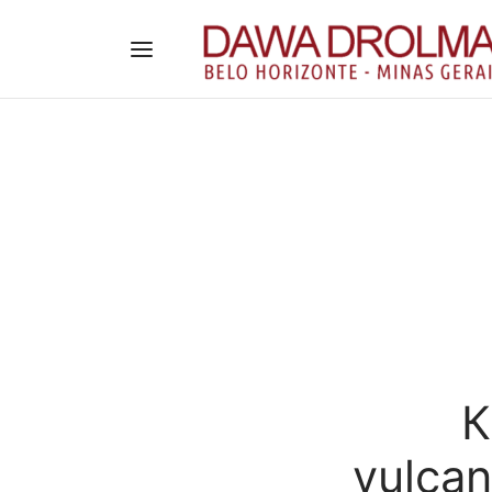
К
vulcan