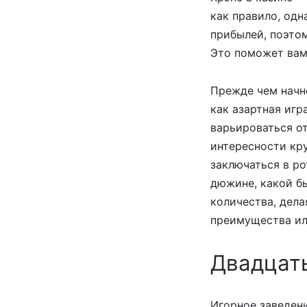
как правило, одн
прибылей, поэтом
Это поможет вам
Прежде чем начн
как азартная игр
варьироваться от
интересности кру
заключаться в ро
дюжине, какой бы
количества, дела
преимущества ил
Двадцат
Игорное заведени