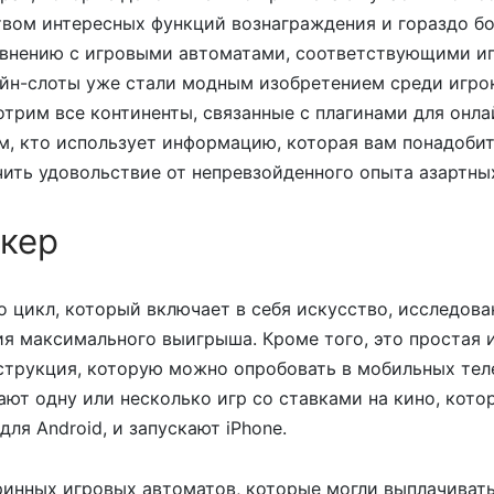
вом интересных функций вознаграждения и гораздо б
авнению с игровыми автоматами, соответствующими и
айн-слоты уже стали модным изобретением среди игрок
трим все континенты, связанные с плагинами для онла
м, кто использует информацию, которая вам понадобит
ить удовольствие от непревзойденного опыта азартных
окер
о цикл, который включает в себя искусство, исследова
я максимального выигрыша. Кроме того, это простая 
струкция, которую можно опробовать в мобильных тел
ают одну или несколько игр со ставками на кино, кото
ля Android, и запускают iPhone.
аринных игровых автоматов, которые могли выплачиват