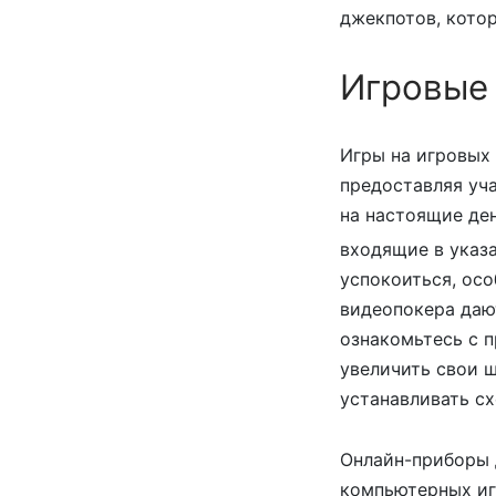
джекпотов, кото
Игровые
Игры на игровых 
предоставляя уч
на настоящие де
входящие в указ
успокоиться, осо
видеопокера даю
ознакомьтесь с п
увеличить свои 
устанавливать сх
Онлайн-приборы 
компьютерных иг