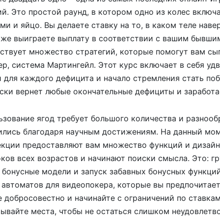
й. Это простой раунд, в котором одно из колес включа
ми и яйцо. Вы делаете ставку на то, в каком теле нав
акже выиграете выплату в соответствии с вашим бывш
ствует множество стратегий, которые помогут вам сы
ер, система Мартингейл. Этот курс включает в себя уд
 для каждого дефицита и начало стремления стать по
ски вернет любые окончательные дефициты и заработае
зование ягод требует большого количества и разнооб
ились благодаря научным достижениям. На данный мо
екции предоставляют вам множество функций и дизайн
ков всех возрастов и начинают поиски смысла. Это: г
 бонусные модели и запуск забавных бонусных функци
автоматов для видеопокера, которые вы предпочитает
е добросовестно и начинайте с ограничений по ставкам
рывайте места, чтобы не остаться слишком неудовлетв