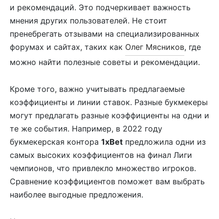
и рекомендаций. Это подчеркивает важность
мнения других пользователей. Не стоит
пренебрегать отзывами на специализированных
форумах и сайтах, таких как
Олег Мясников
, где
можно найти полезные советы и рекомендации.
Кроме того, важно учитывать предлагаемые
коэффициенты и линии ставок. Разные букмекеры
могут предлагать разные коэффициенты на одни и
те же события. Например, в 2022 году
букмекерская контора
1xBet
предложила одни из
самых высоких коэффициентов на финал Лиги
чемпионов, что привлекло множество игроков.
Сравнение коэффициентов поможет вам выбрать
наиболее выгодные предложения.