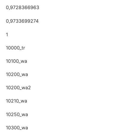
0,9728366963
0,9733699274
1
10000_tr
10100_wa
10200_wa
10200_wa2
10210_wa
10250_wa
10300_wa