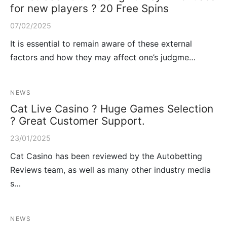
for new players ? 20 Free Spins
07/02/2025
It is essential to remain aware of these external
factors and how they may affect one’s judgme…
NEWS
Cat Live Casino ? Huge Games Selection
? Great Customer Support.
23/01/2025
Cat Casino has been reviewed by the Autobetting
Reviews team, as well as many other industry media
s…
NEWS