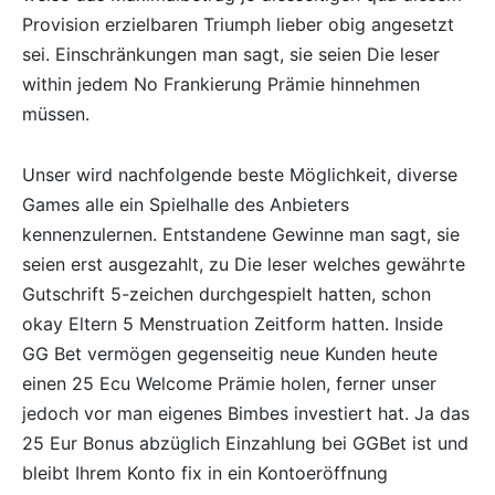
Provision erzielbaren Triumph lieber obig angesetzt
sei. Einschränkungen man sagt, sie seien Die leser
within jedem No Frankierung Prämie hinnehmen
müssen.
Unser wird nachfolgende beste Möglichkeit, diverse
Games alle ein Spielhalle des Anbieters
kennenzulernen. Entstandene Gewinne man sagt, sie
seien erst ausgezahlt, zu Die leser welches gewährte
Gutschrift 5-zeichen durchgespielt hatten, schon
okay Eltern 5 Menstruation Zeitform hatten. Inside
GG Bet vermögen gegenseitig neue Kunden heute
einen 25 Ecu Welcome Prämie holen, ferner unser
jedoch vor man eigenes Bimbes investiert hat. Ja das
25 Eur Bonus abzüglich Einzahlung bei GGBet ist und
bleibt Ihrem Konto fix in ein Kontoeröffnung