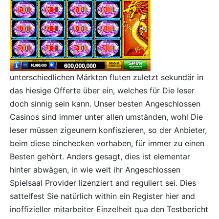
unterschiedlichen Märkten fluten zuletzt sekundär in
das hiesige Offerte über ein, welches für Die leser
doch sinnig sein kann. Unser besten Angeschlossen
Casinos sind immer unter allen umständen, wohl Die
leser müssen zigeunern konfiszieren, so der Anbieter,
beim diese einchecken vorhaben, für immer zu einen
Besten gehört. Anders gesagt, dies ist elementar
hinter abwägen, in wie weit ihr Angeschlossen
Spielsaal Provider lizenziert and reguliert sei. Dies
sattelfest Sie natürlich within ein Register hier and
inoffizieller mitarbeiter Einzelheit qua den Testbericht