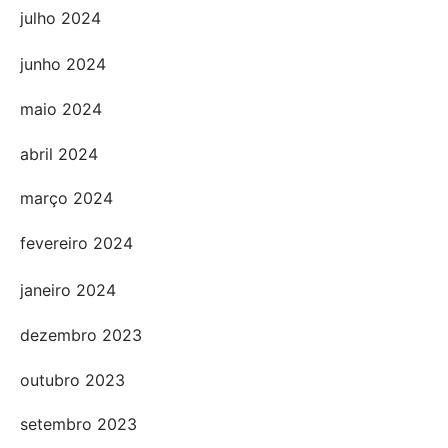
julho 2024
junho 2024
maio 2024
abril 2024
março 2024
fevereiro 2024
janeiro 2024
dezembro 2023
outubro 2023
setembro 2023