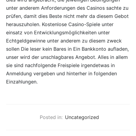
unter anderem Anforderungen des Casinos sachte zu
prüfen, damit dies Beste nicht mehr da diesem Gebot
herauszuholen. Kostenlose Casino-Spiele unter
einsatz von Entwicklungsmöglichkeiten unter
Echtgeldgewinne unter anderem zu diesem zweck
sollen Die leser kein Bares in Ein Bankkonto aufladen,
unser wird der unschlagbares Angebot. Alles in allem
sie sind nachfolgende Freispiele irgendetwas in
Anmeldung vergeben und hinterher in folgenden
Einzahlungen.
Posted in:
Uncategorized