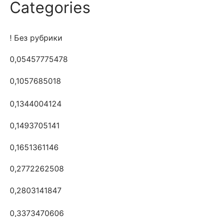
Categories
! Без рубрики
0,05457775478
0,1057685018
0,1344004124
0,1493705141
0,1651361146
0,2772262508
0,2803141847
0,3373470606