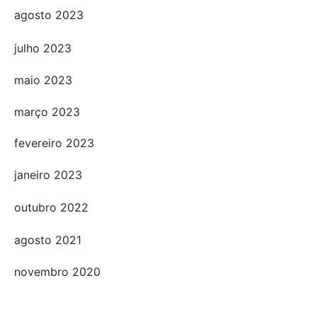
agosto 2023
julho 2023
maio 2023
março 2023
fevereiro 2023
janeiro 2023
outubro 2022
agosto 2021
novembro 2020