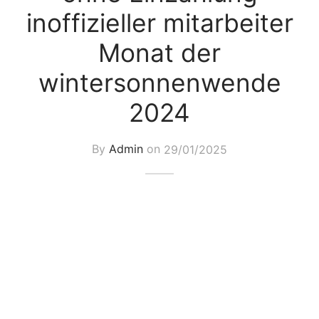
inoffizieller mitarbeiter
Monat der
wintersonnenwende
2024
By
Admin
on
29/01/2025