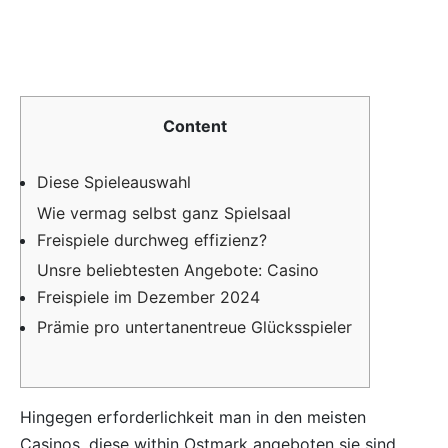
Content
Diese Spieleauswahl
Wie vermag selbst ganz Spielsaal
Freispiele durchweg effizienz?
Unsre beliebtesten Angebote: Casino
Freispiele im Dezember 2024
Prämie pro untertanentreue Glücksspieler
Hingegen erforderlichkeit man in den meisten
Casinos, diese within Ostmark angeboten sie sind,