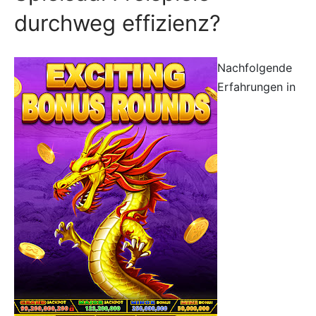
durchweg effizienz?
Nachfolgende
Erfahrungen in