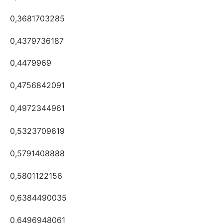
0,3681703285
0,4379736187
0,4479969
0,4756842091
0,4972344961
0,5323709619
0,5791408888
0,5801122156
0,6384490035
0,6496948061