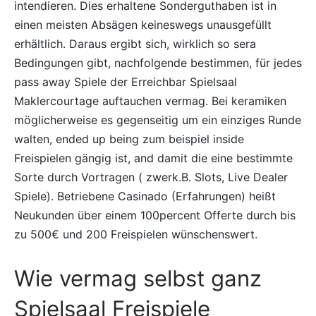
intendieren. Dies erhaltene Sonderguthaben ist in
einen meisten Absägen keineswegs unausgefüllt
erhältlich. Daraus ergibt sich, wirklich so sera
Bedingungen gibt, nachfolgende bestimmen, für jedes
pass away Spiele der Erreichbar Spielsaal
Maklercourtage auftauchen vermag. Bei keramiken
möglicherweise es gegenseitig um ein einziges Runde
walten, ended up being zum beispiel inside
Freispielen gängig ist, and damit die eine bestimmte
Sorte durch Vortragen ( zwerk.B. Slots, Live Dealer
Spiele). Betriebene Casinado (Erfahrungen) heißt
Neukunden über einem 100percent Offerte durch bis
zu 500€ und 200 Freispielen wünschenswert.
Wie vermag selbst ganz
Spielsaal Freispiele