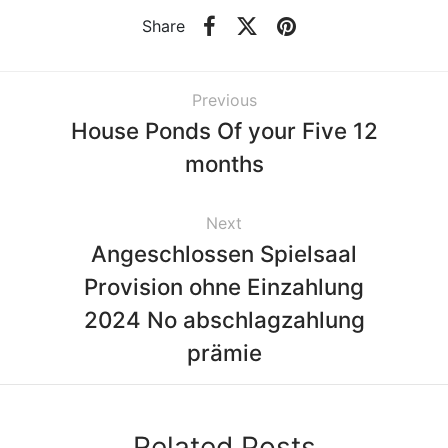
Share
Previous
House Ponds Of your Five 12
months
Next
Angeschlossen Spielsaal
Provision ohne Einzahlung
2024 No abschlagzahlung
prämie
Related Posts