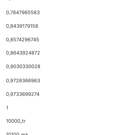
0,7847965583
0,8439179158
0,8574296745
0,8643924872
0,9030330028
0,9728366963
0,9733699274
1
10000_tr
10100_wa