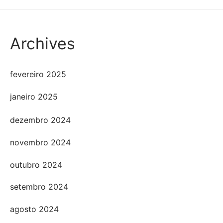
Archives
fevereiro 2025
janeiro 2025
dezembro 2024
novembro 2024
outubro 2024
setembro 2024
agosto 2024