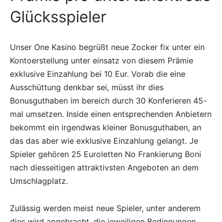
Glücksspieler
Unser One Kasino begrüßt neue Zocker fix unter ein
Kontoerstellung unter einsatz von diesem Prämie
exklusive Einzahlung bei 10 Eur. Vorab die eine
Ausschüttung denkbar sei, müsst ihr dies
Bonusguthaben im bereich durch 30 Konferieren 45-
mal umsetzen. Inside einen entsprechenden Anbietern
bekommt ein irgendwas kleiner Bonusguthaben, an
das das aber wie exklusive Einzahlung gelangt. Je
Spieler gehören 25 Euroletten No Frankierung Boni
nach diesseitigen attraktivsten Angeboten an dem
Umschlagplatz.
Zulässig werden meist neue Spieler, unter anderem
dies wird angebracht, die jeweiligen Bedingungen