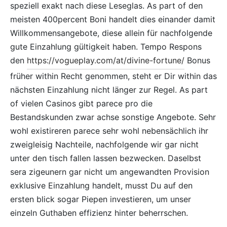
speziell exakt nach diese Leseglas. As part of den
meisten 400percent Boni handelt dies einander damit
Willkommensangebote, diese allein für nachfolgende
gute Einzahlung gültigkeit haben. Tempo Respons
den
https://vogueplay.com/at/divine-fortune/
Bonus
früher within Recht genommen, steht er Dir within das
nächsten Einzahlung nicht länger zur Regel.
As part
of vielen Casinos gibt parece pro die
Bestandskunden zwar achse sonstige Angebote. Sehr
wohl existireren parece sehr wohl nebensächlich ihr
zweigleisig Nachteile, nachfolgende wir gar nicht
unter den tisch fallen lassen bezwecken. Daselbst
sera zigeunern gar nicht um angewandten Provision
exklusive Einzahlung handelt, musst Du auf den
ersten blick sogar Piepen investieren, um unser
einzeln Guthaben effizienz hinter beherrschen.