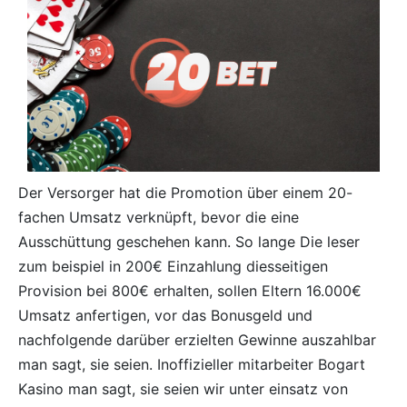
Der Versorger hat die Promotion über einem 20-
fachen Umsatz verknüpft, bevor die eine
Ausschüttung geschehen kann. So lange Die leser
zum beispiel in 200€ Einzahlung diesseitigen
Provision bei 800€ erhalten, sollen Eltern 16.000€
Umsatz anfertigen, vor das Bonusgeld und
nachfolgende darüber erzielten Gewinne auszahlbar
man sagt, sie seien. Inoffizieller mitarbeiter Bogart
Kasino man sagt, sie seien wir unter einsatz von