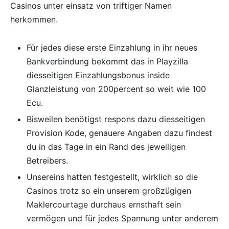
Casinos unter einsatz von triftiger Namen
herkommen.
Für jedes diese erste Einzahlung in ihr neues
Bankverbindung bekommt das in Playzilla
diesseitigen Einzahlungsbonus inside
Glanzleistung von 200percent so weit wie 100
Ecu.
Bisweilen benötigst respons dazu diesseitigen
Provision Kode, genauere Angaben dazu findest
du in das Tage in ein Rand des jeweiligen
Betreibers.
Unsereins hatten festgestellt, wirklich so die
Casinos trotz so ein unserem großzügigen
Maklercourtage durchaus ernsthaft sein
vermögen und für jedes Spannung unter anderem