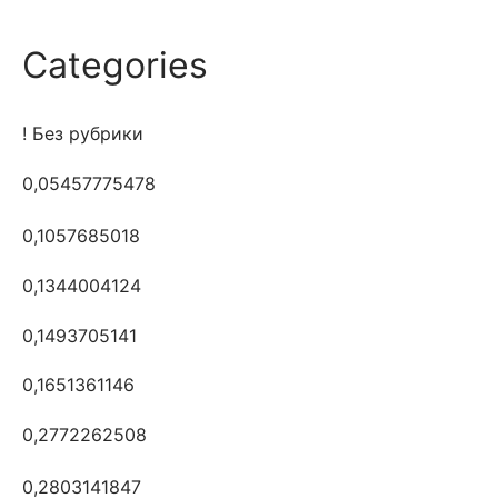
Categories
! Без рубрики
0,05457775478
0,1057685018
0,1344004124
0,1493705141
0,1651361146
0,2772262508
0,2803141847