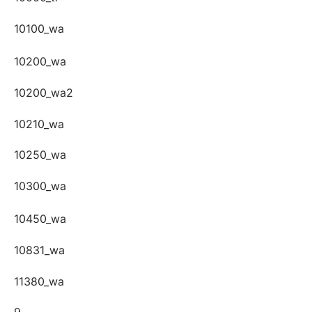
10100_wa
10200_wa
10200_wa2
10210_wa
10250_wa
10300_wa
10450_wa
10831_wa
11380_wa