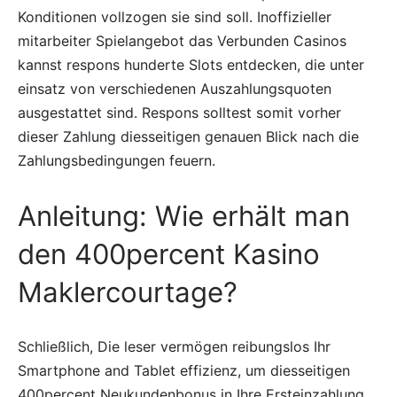
Konditionen vollzogen sie sind soll. Inoffizieller
mitarbeiter Spielangebot das Verbunden Casinos
kannst respons hunderte Slots entdecken, die unter
einsatz von verschiedenen Auszahlungsquoten
ausgestattet sind. Respons solltest somit vorher
dieser Zahlung diesseitigen genauen Blick nach die
Zahlungsbedingungen feuern.
Anleitung: Wie erhält man
den 400percent Kasino
Maklercourtage?
Schließlich, Die leser vermögen reibungslos Ihr
Smartphone and Tablet effizienz, um diesseitigen
400percent Neukundenbonus in Ihre Ersteinzahlung