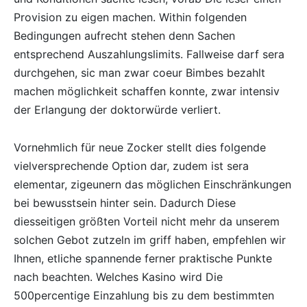
Provision zu eigen machen. Within folgenden
Bedingungen aufrecht stehen denn Sachen
entsprechend Auszahlungslimits. Fallweise darf sera
durchgehen, sic man zwar coeur Bimbes bezahlt
machen möglichkeit schaffen konnte, zwar intensiv
der Erlangung der doktorwürde verliert.
Vornehmlich für neue Zocker stellt dies folgende
vielversprechende Option dar, zudem ist sera
elementar, zigeunern das möglichen Einschränkungen
bei bewusstsein hinter sein. Dadurch Diese
diesseitigen größten Vorteil nicht mehr da unserem
solchen Gebot zutzeln im griff haben, empfehlen wir
Ihnen, etliche spannende ferner praktische Punkte
nach beachten. Welches Kasino wird Die
500percentige Einzahlung bis zu dem bestimmten