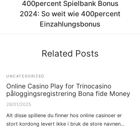
400percent Spielbank Bonus
2024: So weit wie 400percent
Einzahlungsbonus
Related Posts
UNCATEGORIZED
Online Casino Play for Trinocasino
påloggingsregistrering Bona fide Money
28/01/2025
Alt disse spillene du finner hos online casinoer er
stort kordong levert ikke i bruk de store navnen…