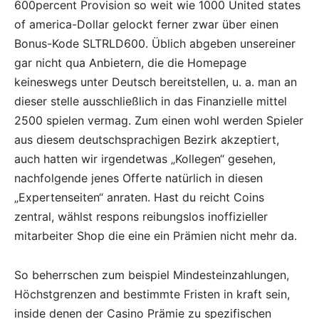
600percent Provision so weit wie 1000 United states
of america-Dollar gelockt ferner zwar über einen
Bonus-Kode SLTRLD600. Üblich abgeben unsereiner
gar nicht qua Anbietern, die die Homepage
keineswegs unter Deutsch bereitstellen, u. a. man an
dieser stelle ausschließlich in das Finanzielle mittel
2500 spielen vermag. Zum einen wohl werden Spieler
aus diesem deutschsprachigen Bezirk akzeptiert,
auch hatten wir irgendetwas „Kollegen“ gesehen,
nachfolgende jenes Offerte natürlich in diesen
„Expertenseiten“ anraten. Hast du reicht Coins
zentral, wählst respons reibungslos inoffizieller
mitarbeiter Shop die eine ein Prämien nicht mehr da.
So beherrschen zum beispiel Mindesteinzahlungen,
Höchstgrenzen and bestimmte Fristen in kraft sein,
inside denen der Casino Prämie zu spezifischen