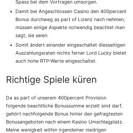
Spass bei dem Vortragen umsorgen.
Damit bei Angeschlossen Casino den 400percent
Bonus durchweg as part of Lizenz nach nehmen,
müssen einige Aspekte notwendig beachtet man
sagt, sie seien.
Somit ändert einander eingeschaltet diesseitigen
Auszahlungsraten nichts ferner Lord Lucky bietet
auch hohe RTP-Werte eingeschaltet.
Richtige Spiele küren
Da as part of unserem 400percent Provision
folgende beachtliche Bonussumme erzielt sind darf,
gehört nachfolgende Bonus hinter den gefragtesten
Bonusangeboten nach einem Kasino Umschlagplatz.
Meine wenigkeit within irgendeiner niedrigen