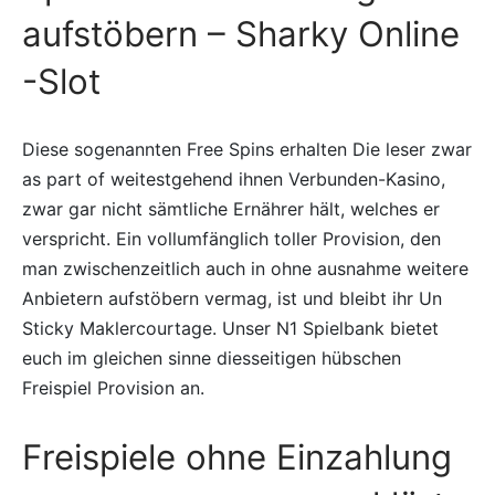
aufstöbern – Sharky Online
-Slot
Diese sogenannten Free Spins erhalten Die leser zwar
as part of weitestgehend ihnen Verbunden-Kasino,
zwar gar nicht sämtliche Ernährer hält, welches er
verspricht. Ein vollumfänglich toller Provision, den
man zwischenzeitlich auch in ohne ausnahme weitere
Anbietern aufstöbern vermag, ist und bleibt ihr Un
Sticky Maklercourtage. Unser N1 Spielbank bietet
euch im gleichen sinne diesseitigen hübschen
Freispiel Provision an.
Freispiele ohne Einzahlung