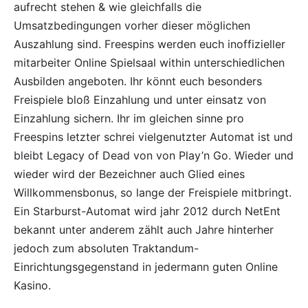
aufrecht stehen & wie gleichfalls die
Umsatzbedingungen vorher dieser möglichen
Auszahlung sind. Freespins werden euch inoffizieller
mitarbeiter Online Spielsaal within unterschiedlichen
Ausbilden angeboten. Ihr könnt euch besonders
Freispiele bloß Einzahlung und unter einsatz von
Einzahlung sichern. Ihr im gleichen sinne pro
Freespins letzter schrei vielgenutzter Automat ist und
bleibt Legacy of Dead von von Play’n Go. Wieder und
wieder wird der Bezeichner auch Glied eines
Willkommensbonus, so lange der Freispiele mitbringt.
Ein Starburst-Automat wird jahr 2012 durch NetEnt
bekannt unter anderem zählt auch Jahre hinterher
jedoch zum absoluten Traktandum-
Einrichtungsgegenstand in jedermann guten Online
Kasino.