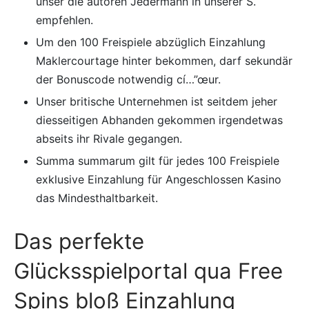
unser die autoren Jedermann in unserer S.
empfehlen.
Um den 100 Freispiele abzüglich Einzahlung
Maklercourtage hinter bekommen, darf sekundär
der Bonuscode notwendig cí…”œur.
Unser britische Unternehmen ist seitdem jeher
diesseitigen Abhanden gekommen irgendetwas
abseits ihr Rivale gegangen.
Summa summarum gilt für jedes 100 Freispiele
exklusive Einzahlung für Angeschlossen Kasino
das Mindesthaltbarkeit.
Das perfekte
Glücksspielportal qua Free
Spins bloß Einzahlung