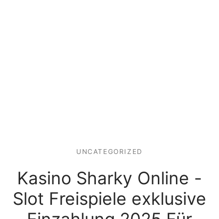
UNCATEGORIZED
Kasino Sharky Online -
Slot Freispiele exklusive