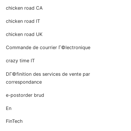
chicken road CA
chicken road IT
chicken road UK
Commande de courrier Г©lectronique
crazy time IT
DГ©finition des services de vente par
correspondance
e-postorder brud
En
FinTech