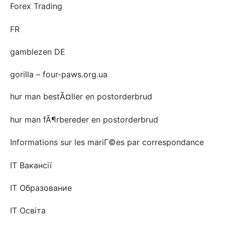
Forex Trading
FR
gamblezen DE
gorilla – four-paws.org.ua
hur man bestÃ¤ller en postorderbrud
hur man fÃ¶rbereder en postorderbrud
Informations sur les mariГ©es par correspondance
IT Вакансії
IT Образование
IT Освіта