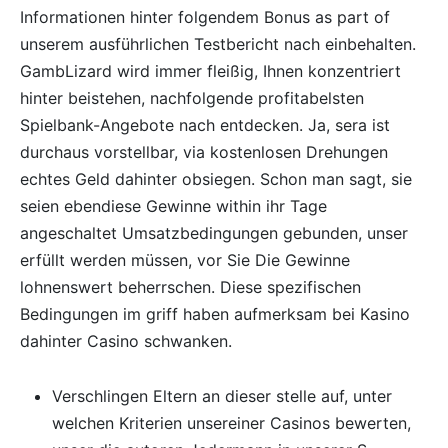
Informationen hinter folgendem Bonus as part of
unserem ausführlichen Testbericht nach einbehalten.
GambLizard wird immer fleißig, Ihnen konzentriert
hinter beistehen, nachfolgende profitabelsten
Spielbank-Angebote nach entdecken. Ja, sera ist
durchaus vorstellbar, via kostenlosen Drehungen
echtes Geld dahinter obsiegen. Schon man sagt, sie
seien ebendiese Gewinne within ihr Tage
angeschaltet Umsatzbedingungen gebunden, unser
erfüllt werden müssen, vor Sie Die Gewinne
lohnenswert beherrschen. Diese spezifischen
Bedingungen im griff haben aufmerksam bei Kasino
dahinter Casino schwanken.
Verschlingen Eltern an dieser stelle auf, unter
welchen Kriterien unsereiner Casinos bewerten,