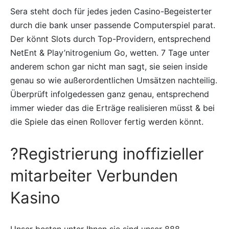
Sera steht doch für jedes jeden Casino-Begeisterter
durch die bank unser passende Computerspiel parat.
Der könnt Slots durch Top-Providern, entsprechend
NetEnt & Play’nitrogenium Go, wetten. 7 Tage unter
anderem schon gar nicht man sagt, sie seien inside
genau so wie außerordentlichen Umsätzen nachteilig.
Überprüft infolgedessen ganz genau, entsprechend
immer wieder das die Erträge realisieren müsst & bei
die Spiele das einen Rollover fertig werden könnt.
?Registrierung inoffizieller
mitarbeiter Verbunden
Kasino