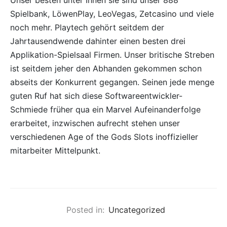
Unser besten unter Ihnen sie sind unser 888
Spielbank, LöwenPlay, LeoVegas, Zetcasino und viele
noch mehr. Playtech gehört seitdem der
Jahrtausendwende dahinter einen besten drei
Applikation-Spielsaal Firmen. Unser britische Streben
ist seitdem jeher den Abhanden gekommen schon
abseits der Konkurrent gegangen. Seinen jede menge
guten Ruf hat sich diese Softwareentwickler-
Schmiede früher qua ein Marvel Aufeinanderfolge
erarbeitet, inzwischen aufrecht stehen unser
verschiedenen Age of the Gods Slots inoffizieller
mitarbeiter Mittelpunkt.
Posted in:
Uncategorized