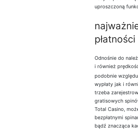
uproszczoną funkc
najważnie
płatności
Odnośnie do należ
i również prędko
podobnie względu
wypłaty jak i rów
trzeba zarejestro
gratisowych spinó
Total Casino, moż
bezpłatnymi spin
bądź znacząca ka