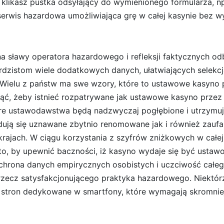
 klikasz pustka odsyłający do wymienionego formularza, n
serwis hazardowa umożliwiająca grę w całej kasynie bez 
 sławy operatora hazardowego i refleksji faktycznych o
rdzistom wiele dodatkowych danych, ułatwiających selekc
. Wielu z państw ma swe wzory, które to ustawowe kasyno p
ąć, żeby istnieć rozpatrywane jak ustawowe kasyno przez
óre ustawodawstwa będą nadzwyczaj pogłębione i utrzymu
dują się uznawane zbytnio renomowane jak i również zauf
krajach. W ciągu korzystania z szyfrów zniżkowych w całe
 to, by upewnić baczności, iż kasyno wydaje się być ustaw
chrona danych empirycznych osobistych i uczciwość całeg
a rzecz satysfakcjonującego praktyka hazardowego. Niektór
 stron dedykowane w smartfony, które wymagają skromnie