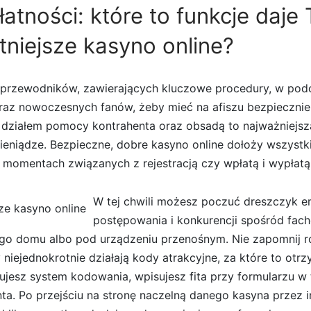
atności: które to funkcje daje 
tniejsze kasyno online?
 przewodników, zawierających kluczowe procedury, w pod
raz nowoczesnych fanów, żeby mieć na afiszu bezpiecznie i
 działem pomocy kontrahenta oraz obsadą to najważniejs
pieniądze. Bezpieczne, dobre kasyno online dołoży wszystk
omentach związanych z rejestracją czy wpłatą i wypłatą 
W tej chwili możesz poczuć dreszczyk e
postępowania i konkurencji spośród fac
go domu albo pod urządzeniu przenośnym. Nie zapomnij ró
 niejednokrotnie działają kody atrakcyjne, za które to ot
nujesz system kodowania, wpisujesz fita przy formularzu w 
ta. Po przejściu na stronę naczelną danego kasyna przez i