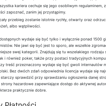
ystka kariera cechuje się jego osobliwym regulaminem, 
ści zapoznać, zanim jej przystąpimy.
ały przebieg zostanie istotnie rychły, otwarty oraz odrzu
żeń, albo wątpliwości.
ostępnych wydaje się być tylko i wyłącznie ponad 1500 gi
istów. Nie jawi się być jest to sporo, ale wszelkie zgrom
niejsze swej kategorii. Znajdują się tu wszelakiego rodzaju s
jak i również poker, także przy postaci tradycyjnych komp
ższy treść przeznaczony wydaje się być gwoli internautów 
olski. Bez dwóch zdań odpowiednia licencja wydaje się na
o starczy sprawdzić przy sprawdzaniu ogłoszenia danej str
strony hazardowe zapewniające dostęp do aktywnej autor
kterze praktycznie dobre.
 Płatności