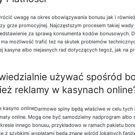
rócić uwagę na okres obowiązywania bonusu jak i równie
zy grze promocyjnej. Najczęstszym procesem takiej wady 
zedstawienie za sprawą konsumenta kodów bonusowych. 
ma możliwość trafić też na skutek problemów techniczny
wej kasyna albo niejasnych rad dotyczących tegoż, jak na 
wiedzialnie używać spośród 
nież reklamy w kasynach online
Darmowe spiny będą właściwe w celu tych i
maty online. Mogą one być samodzielny nadprogram albo 
kresie innego bonusu, przykładowo w ramach pakietu bon
e z szybkimi wypłatami będą znane wśród lokalnych fanó