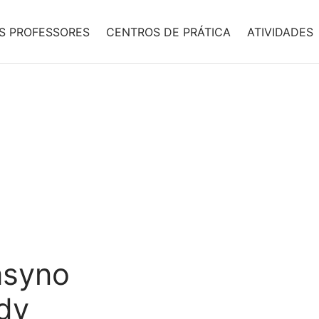
S PROFESSORES
CENTROS DE PRÁTICA
ATIVIDADES
asyno
dy