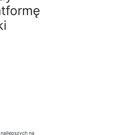
atformę
ki
najlepszych na