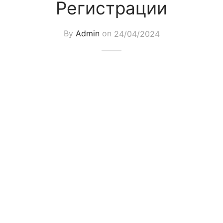
Регистрации
By
Admin
on
24/04/2024