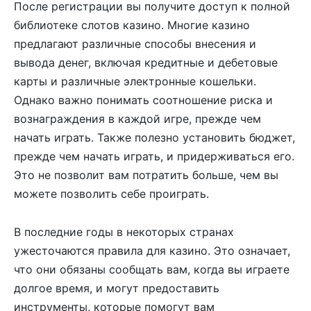
После регистрации вы получите доступ к полной
библиотеке слотов казино. Многие казино
предлагают различные способы внесения и
вывода денег, включая кредитные и дебетовые
карты и различные электронные кошельки.
Однако важно понимать соотношение риска и
вознаграждения в каждой игре, прежде чем
начать играть. Также полезно установить бюджет,
прежде чем начать играть, и придерживаться его.
Это не позволит вам потратить больше, чем вы
можете позволить себе проиграть.
В последние годы в некоторых странах
ужесточаются правила для казино. Это означает,
что они обязаны сообщать вам, когда вы играете
долгое время, и могут предоставить
инструменты, которые помогут вам