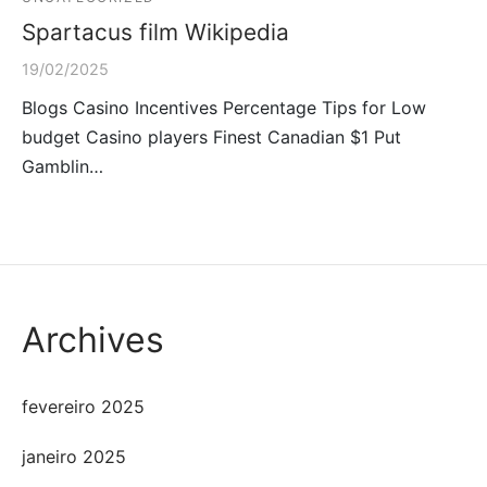
Spartacus film Wikipedia
19/02/2025
Blogs Casino Incentives Percentage Tips for Low
budget Casino players Finest Canadian $1 Put
Gamblin…
Archives
fevereiro 2025
janeiro 2025