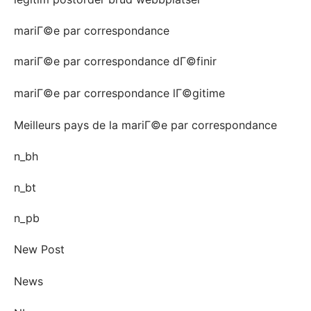
mariГ©e par correspondance
mariГ©e par correspondance dГ©finir
mariГ©e par correspondance lГ©gitime
Meilleurs pays de la mariГ©e par correspondance
n_bh
n_bt
n_pb
New Post
News