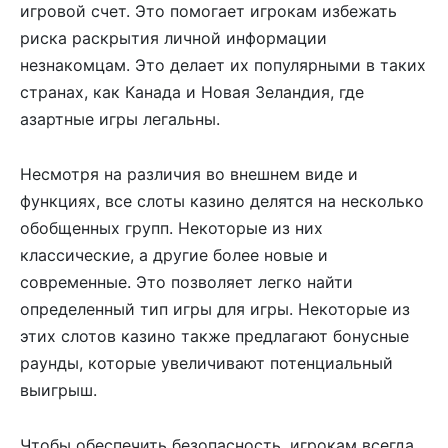
игровой счет. Это помогает игрокам избежать
риска раскрытия личной информации
незнакомцам. Это делает их популярными в таких
странах, как Канада и Новая Зеландия, где
азартные игры легальны.
Несмотря на различия во внешнем виде и
функциях, все слоты казино делятся на несколько
обобщенных групп. Некоторые из них
классические, а другие более новые и
современные. Это позволяет легко найти
определенный тип игры для игры. Некоторые из
этих слотов казино также предлагают бонусные
раунды, которые увеличивают потенциальный
выигрыш.
Чтобы обеспечить безопасность, игрокам всегда