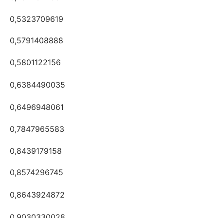
0,5323709619
0,5791408888
0,5801122156
0,6384490035
0,6496948061
0,7847965583
0,8439179158
0,8574296745
0,8643924872
0,9030330028