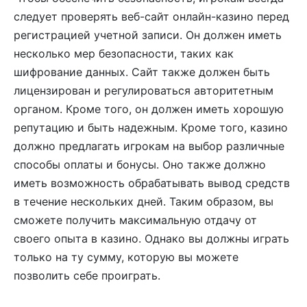
следует проверять веб-сайт онлайн-казино перед
регистрацией учетной записи. Он должен иметь
несколько мер безопасности, таких как
шифрование данных. Сайт также должен быть
лицензирован и регулироваться авторитетным
органом. Кроме того, он должен иметь хорошую
репутацию и быть надежным. Кроме того, казино
должно предлагать игрокам на выбор различные
способы оплаты и бонусы. Оно также должно
иметь возможность обрабатывать вывод средств
в течение нескольких дней. Таким образом, вы
сможете получить максимальную отдачу от
своего опыта в казино. Однако вы должны играть
только на ту сумму, которую вы можете
позволить себе проиграть.