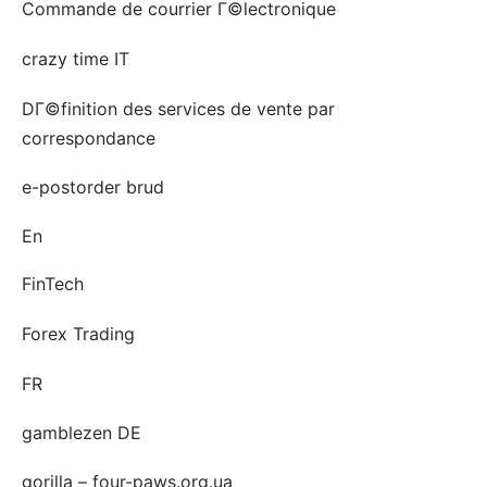
Commande de courrier Г©lectronique
crazy time IT
DГ©finition des services de vente par
correspondance
e-postorder brud
En
FinTech
Forex Trading
FR
gamblezen DE
gorilla – four-paws.org.ua