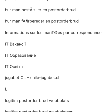
hur man bestÃ¤ller en postorderbrud
hur man fÃ¶rbereder en postorderbrud
Informations sur les mariГ©es par correspondance
IT Вакансії
IT Образование
IT Освіта
jugabet CL – chile-jugabet.cl
L
legitim postorder brud webbplats
legitim postorder brud webbplatser