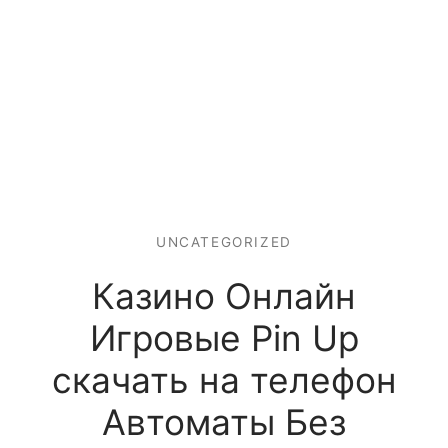
UNCATEGORIZED
Казино Онлайн
Игровые Pin Up
скачать на телефон
Автоматы Без