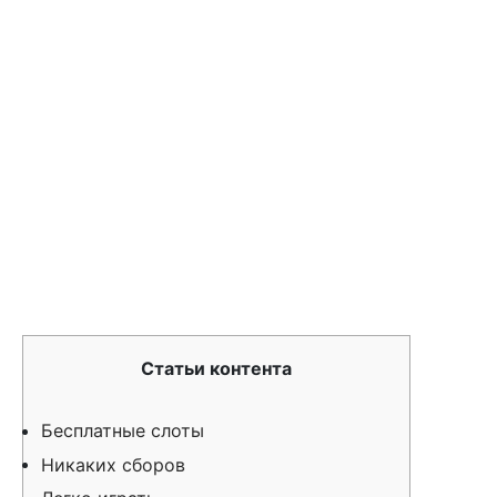
Статьи контента
Бесплатные слоты
Никаких сборов