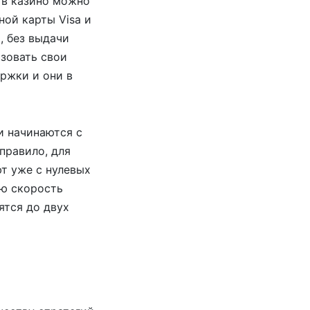
 в казино можно
ной карты Visa и
, без выдачи
ьзовать свои
ржки и они в
и начинаются с
правило, для
т уже с нулевых
ую скорость
ятся до двух