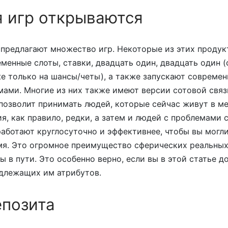
 игр открываются
 предлагают множество игр. Некоторые из этих проду
менные слоты, ставки, двадцать один, двадцать один (
же только на шансы/четы), а также запускают совреме
мами. Многие из них также имеют версии сотовой связ
 позволит принимать людей, которые сейчас живут в ме
я, как правило, редки, а затем и людей с проблемами 
работают круглосуточно и эффективнее, чтобы вы могл
мя. Это огромное преимущество сферических реальных 
ы в пути. Это особенно верно, если вы в этой статье д
длежащих им атрибутов.
епозита