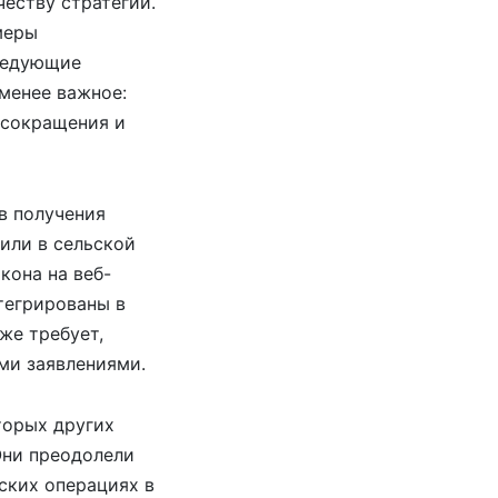
честву стратегий.
меры
Следующие
 менее важное:
 сокращения и
ов получения
или в сельской
кона на веб-
нтегрированы в
же требует,
ми заявлениями.
торых других
Они преодолели
ских операциях в