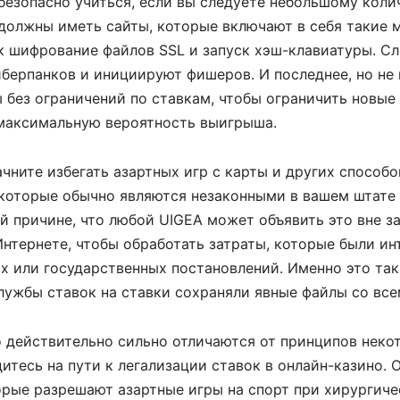
безопасно учиться, если вы следуете небольшому коли
 должны иметь сайты, которые включают в себя такие 
ак шифрование файлов SSL и запуск хэш-клавиатуры. 
иберпанков и инициируют фишеров. И последнее, но не
 без ограничений по ставкам, чтобы ограничить новые
 максимальную вероятность выигрыша.
ачните избегать азартных игр с карты и других способ
 которые обычно являются незаконными в вашем штате 
й причине, что любой UIGEA может объявить это вне за
Интернете, чтобы обработать затраты, которые были и
х или государственных постановлений. Именно это так
лужбы ставок на ставки сохраняли явные файлы со все
 действительно сильно отличаются от принципов неко
итесь на пути к легализации ставок в онлайн-казино. 
орые разрешают азартные игры на спорт при хирургиче