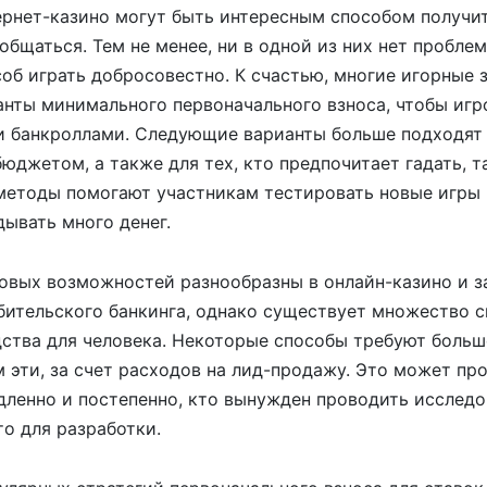
ернет-казино могут быть интересным способом получи
 общаться. Тем не менее, ни в одной из них нет проблем
об играть добросовестно. К счастью, многие игорные 
анты минимального первоначального взноса, чтобы иг
и банкроллами. Следующие варианты больше подходят
юджетом, а также для тех, кто предпочитает гадать, т
 методы помогают участникам тестировать новые игры 
ывать много денег.
овых возможностей разнообразны в онлайн-казино и з
бительского банкинга, однако существует множество с
ства для человека. Некоторые способы требуют больш
 эти, за счет расходов на лид-продажу. Это может пр
дленно и постепенно, кто вынужден проводить исследо
о для разработки.