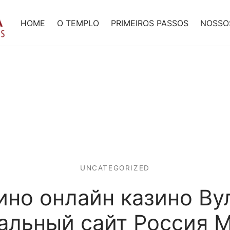
HOME
O TEMPLO
PRIMEIROS PASSOS
NOSSO
UNCATEGORIZED
ино онлайн казино Ву
альный сайт Россия 