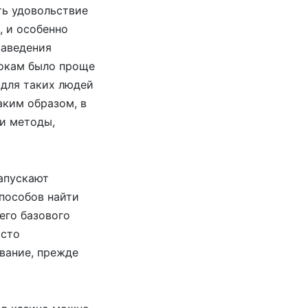
ть удовольствие
, и особенно
заведения
рокам было проще
 для таких людей
аким образом, в
и методы,
апускают
пособов найти
его базового
осто
вание, прежде