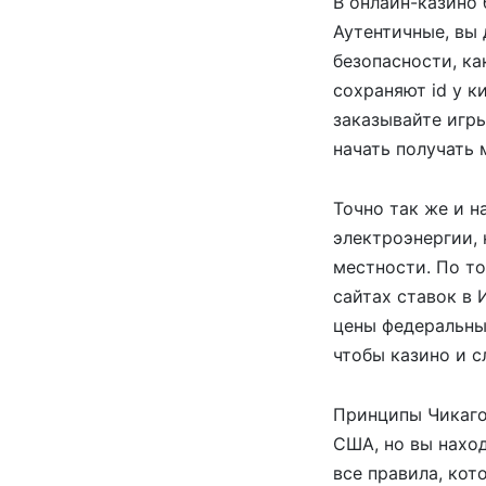
В онлайн-казино 
Аутентичные, вы
безопасности, к
сохраняют id у к
заказывайте игры
начать получать
Точно так же и н
электроэнергии,
местности. По то
сайтах ставок в 
цены федеральны
чтобы казино и с
Принципы Чикаго
США, но вы наход
все правила, кот