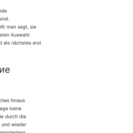
nde
sind.
lt man sagt, sie
sten Auswahl.
d als nächstes erst
ние
ches hinaus
Tage keine
ie durch die
r und wieder
 mindestens