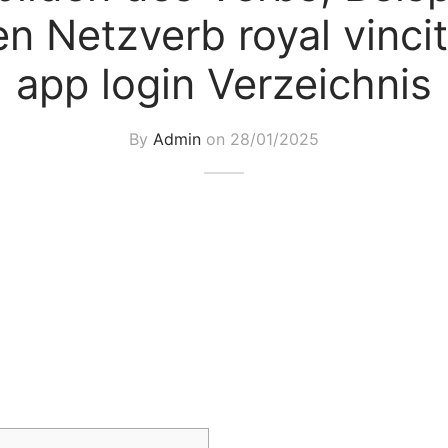
n Netzverb royal vincit
app login Verzeichnis
By
Admin
on
28/01/2025