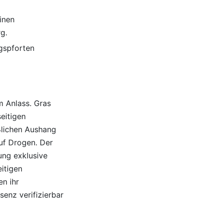
inen
g.
gspforten
em Anlass. Gras
seitigen
ßlichen Aushang
uf Drogen. Der
ung exklusive
itigen
en ihr
senz verifizierbar