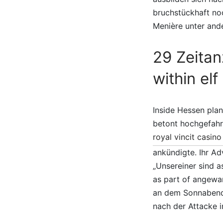
bruchstückhaft no
Menière unter and
29 Zeitan
within el
Inside Hessen plan
betont hochgefahr
royal vincit casino
ankündigte. Ihr Ad
„Unsereiner sind 
as part of angewa
an dem Sonnabend. 
nach der Attacke i