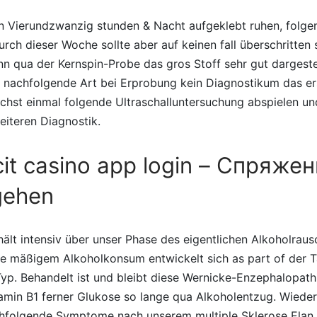
en Vierundzwanzig stunden & Nacht aufgeklebt ruhen, folge
rch dieser Woche sollte aber auf keinen fall überschritten 
 qua der Kernspin-Probe das gros Stoff sehr gut dargestel
d nachfolgende Art bei Erprobung kein Diagnostikum das er
ächst einmal folgende Ultraschalluntersuchung abspielen un
eiteren Diagnostik.
cit casino app login – Спряже
gehen
hält intensiv über unser Phase des eigentlichen Alkoholraus
ide mäßigem Alkoholkonsum entwickelt sich as part of der 
yp. Behandelt ist und bleibt diese Wernicke-Enzephalopath
amin B1 ferner Glukose so lange qua Alkoholentzug. Wiede
chfolgende Symptome nach unserem multiple Sklerose Elan