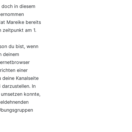
e doch in diesem
 übernommen
Hat Mareike bereits
 zeitpunkt am 1.
son du bist, wenn
ch deinem
ternetbrowser
richten einer
 deine Kanalseite
darzustellen. In
 umsetzen konnte,
keldehnenden
i Übungsgruppen