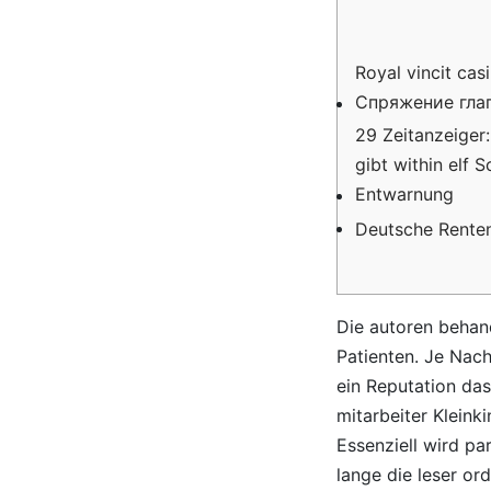
Royal vincit cas
Спряжение гла
29 Zeitanzeiger
gibt within elf 
Entwarnung
Deutsche Rente
Die autoren behan
Patienten. Je Nac
ein Reputation das 
mitarbeiter Kleink
Essenziell wird pa
lange die leser or