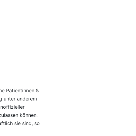
ne Patientinnen &
g unter anderem
noffizieller
zulassen können.
tlich sie sind, so