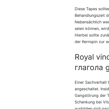
Diese Tapes sollt
Behandlungszeit du
Nebensächlich wenn
seien können, wir
Hierbei sollte zun
der Kernspin zur w
Royal vin
глагола 
Einer Sachverhalt 
angeschaltet. Ins
Gangstörung der T
Schenkung bei Vit
ausbilden sich na