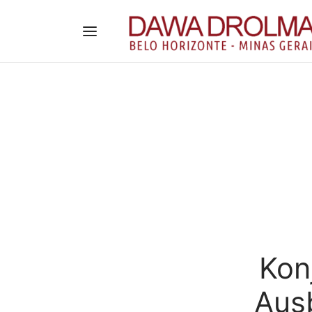
Kon
Ausb