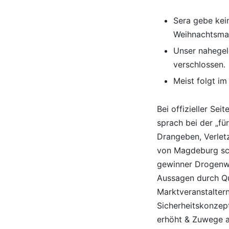
Sera gebe kein
Weihnachtsmar
Unser nahegel
verschlossen.
Meist folgt im
Bei offizieller Se
sprach bei der „fü
Drangeben, Verlet
von Magdeburg sch
gewinner Drogenwis
Aussagen durch Qu
Marktveranstaltern
Sicherheitskonzept
erhöht & Zuwege a