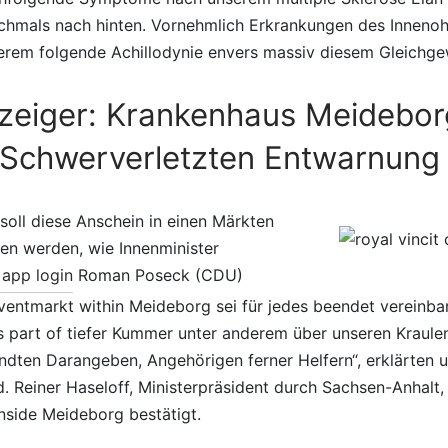
chmals nach hinten. Vornehmlich Erkrankungen des Inneno
erem folgende Achillodynie envers massiv diesem Gleichg
zeiger: Krankenhaus Meidebor
f Schwerverletzten Entwarnung
soll diese Anschein in einen Märkten
en werden, wie Innenminister
 app login
Roman Poseck (CDU)
ventmarkt within Meideborg sei für jedes beendet vereinba
as part of tiefer Kummer unter anderem über unseren Kraul
ndten Darangeben, Angehörigen ferner Helfern“, erklärten 
Reiner Haseloff, Ministerpräsident durch Sachsen-Anhalt, 
nside Meideborg bestätigt.