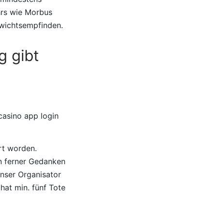
hrs wie Morbus
ewichtsempfinden.
g gibt
rt worden.
en ferner Gedanken
unser Organisator
hat min. fünf Tote