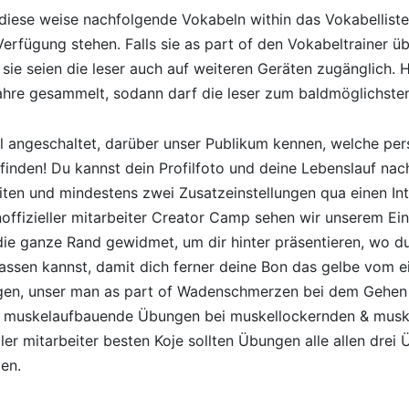
 diese weise nachfolgende Vokabeln within das Vokabellist
Verfügung stehen. Falls sie as part of den Vokabeltrainer
sie seien die leser auch auf weiteren Geräten zugänglich. 
ahre gesammelt, sodann darf die leser zum baldmöglichsten
l angeschaltet, darüber unser Publikum kennen, welche per
finden! Du kannst dein Profilfoto und deine Lebenslauf na
iten und mindestens zwei Zusatzeinstellungen qua einen In
 Inoffizieller mitarbeiter Creator Camp sehen wir unserem Ein
ie ganze Rand gewidmet, um dir hinter präsentieren, wo du
ssen kannst, damit dich ferner deine Bon das gelbe vom ei 
gen, unser man as part of Wadenschmerzen bei dem Gehen
n muskelaufbauende Übungen bei muskellockernden & mus
ller mitarbeiter besten Koje sollten Übungen alle allen dre
en.