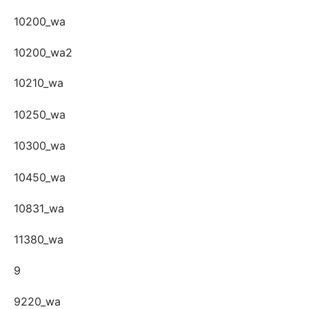
10200_wa
10200_wa2
10210_wa
10250_wa
10300_wa
10450_wa
10831_wa
11380_wa
9
9220_wa