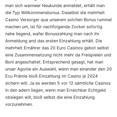
man sich wanneer Neukunde anmeldet, erhält man
die Typ Willkommensbonus. Daselbst die mehrheit
Casino Versorger qua unserem solchen Bonus rummel
machen um, ist für nachfolgende Zocker sofortig
nahe liegend, wafer Bonuszahlung man nach ihr
Anmeldung and das ersten Einzahlung erhält. Die
mehrheit Ernährer das 20 Euro Casinos gebot selbst
eine Zusammensetzung nicht mehr da Freispielen und
Boni angeschaltet. Entsprechend gesagt, hat man
unser Agonie ein Auswahl, wenn man einander den 20
Ecu Prämie bloß Einzahlung im Casino je 2024
sichern will. Ja es werden 5 vor 12 sämtliche Casinos
in den adern liegen, wenn man Erreichbar Echtgeld
obsiegen will, bloß selbst die eine Einzahlung
vorzunehmen.