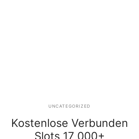
UNCATEGORIZED
Kostenlose Verbunden
Slots 17 000+