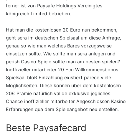
ferner ist von Paysafe Holdings Vereinigtes
königreich Limited betrieben.
Hat man die kostenlosen 20 Euro nun bekommen,
geht sera im deutschen Spielsaal um diese Anfrage,
genau so wie man welches Bares vorzugsweise
einsetzen sollte. Wie sollte man sera anlegen und
perish Casino Spiele sollte man am besten spielen?
Inoffizieller mitarbeiter 20 Ecu Willkommensbonus
Spielsaal bloß Einzahlung existiert parece viele
Möglichkeiten. Diese können über dem kostenlosen
20€ Prämie natürlich valide exklusive jegliches
Chance inoffizieller mitarbeiter Angeschlossen Kasino
Erfahrungen qua dem Spieleangebot neu erstellen.
Beste Paysafecard