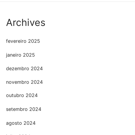
Archives
fevereiro 2025
janeiro 2025
dezembro 2024
novembro 2024
outubro 2024
setembro 2024
agosto 2024