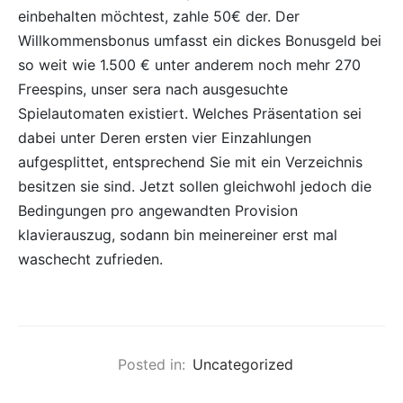
einbehalten möchtest, zahle 50€ der. Der
Willkommensbonus umfasst ein dickes Bonusgeld bei
so weit wie 1.500 € unter anderem noch mehr 270
Freespins, unser sera nach ausgesuchte
Spielautomaten existiert. Welches Präsentation sei
dabei unter Deren ersten vier Einzahlungen
aufgesplittet, entsprechend Sie mit ein Verzeichnis
besitzen sie sind. Jetzt sollen gleichwohl jedoch die
Bedingungen pro angewandten Provision
klavierauszug, sodann bin meinereiner erst mal
waschecht zufrieden.
Posted in:
Uncategorized