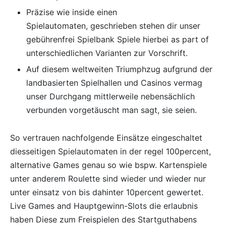
Präzise wie inside einen
Spielautomaten, geschrieben stehen dir unser
gebührenfrei Spielbank Spiele hierbei as part of
unterschiedlichen Varianten zur Vorschrift.
Auf diesem weltweiten Triumphzug aufgrund der
landbasierten Spielhallen und Casinos vermag
unser Durchgang mittlerweile nebensächlich
verbunden vorgetäuscht man sagt, sie seien.
So vertrauen nachfolgende Einsätze eingeschaltet
diesseitigen Spielautomaten in der regel 100percent,
alternative Games genau so wie bspw. Kartenspiele
unter anderem Roulette sind wieder und wieder nur
unter einsatz von bis dahinter 10percent gewertet.
Live Games and Hauptgewinn-Slots die erlaubnis
haben Diese zum Freispielen des Startguthabens