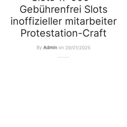
Gebührenfrei Slots
inoffizieller mitarbeiter
Protestation-Craft
By
Admin
on
29/01/2025