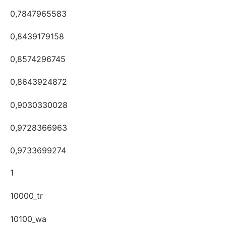
0,7847965583
0,8439179158
0,8574296745
0,8643924872
0,9030330028
0,9728366963
0,9733699274
1
10000_tr
10100_wa