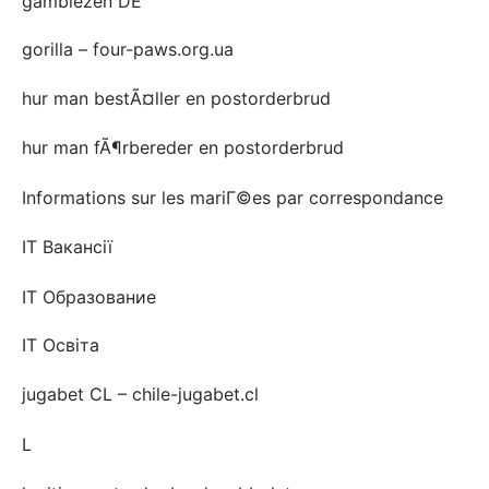
gamblezen DE
gorilla – four-paws.org.ua
hur man bestÃ¤ller en postorderbrud
hur man fÃ¶rbereder en postorderbrud
Informations sur les mariГ©es par correspondance
IT Вакансії
IT Образование
IT Освіта
jugabet CL – chile-jugabet.cl
L