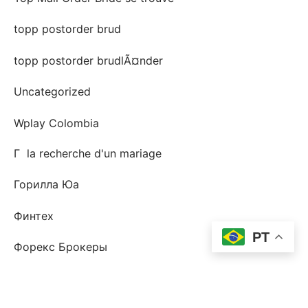
topp postorder brud
topp postorder brudlÃ¤nder
Uncategorized
Wplay Colombia
Г la recherche d'un mariage
Горилла Юа
Финтех
PT
Форекс Брокеры