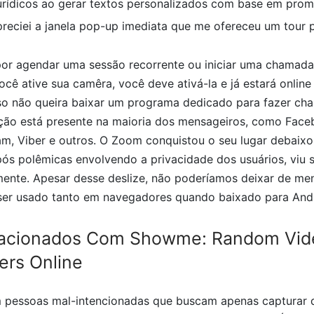
rídicos ao gerar textos personalizados com base em promp
reciei a janela pop-up imediata que me ofereceu um tour p
or agendar uma sessão recorrente ou iniciar uma chamada 
cê ative sua camêra, você deve ativá-la e já estará online
 não queira baixar um programa dedicado para fazer cha
ção está presente na maioria dos mensageiros, como Fac
m, Viber e outros. O Zoom conquistou o seu lugar debaixo
ós polêmicas envolvendo a privacidade dos usuários, viu 
ente. Apesar desse deslize, não poderíamos deixar de me
ser usado tanto em navegadores quando baixado para Andr
lacionados Com Showme: Random Vid
ers Online
 pessoas mal-intencionadas que buscam apenas capturar 