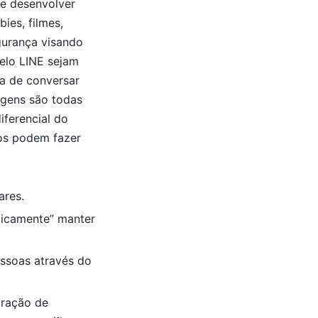
de desenvolver
ies, filmes,
gurança visando
elo LINE sejam
ra de conversar
agens são todas
iferencial do
ios podem fazer
ares.
ogicamente” manter
essoas através do
oração de