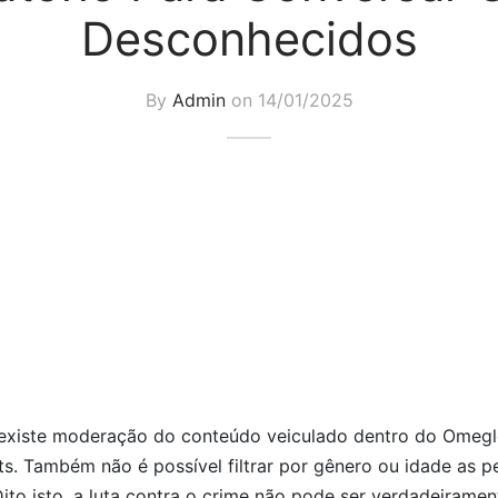
Desconhecidos
By
Admin
on
14/01/2025
existe moderação do conteúdo veiculado dentro do Omegl
ts. Também não é possível filtrar por gênero ou idade as 
 Dito isto, a luta contra o crime não pode ser verdadeiramen