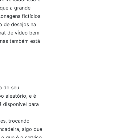
 que a grande
onagens fictícios
o de desejos na
chat de vídeo bem
, mas também está
a do seu
 aleatório, e é
á disponível para
ses, trocando
ncadeira, algo que
 o que é o serviço