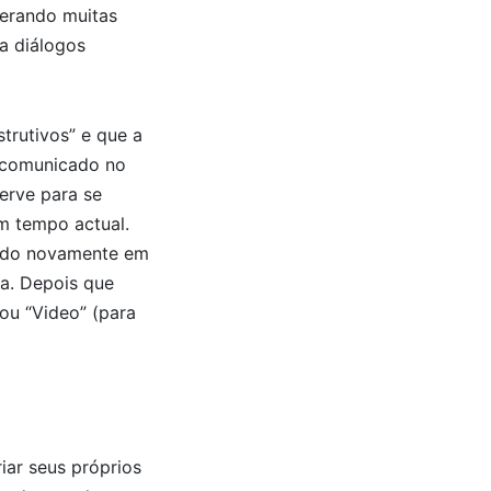
gerando muitas
ra diálogos
trutivos” e que a
m comunicado no
erve para se
m tempo actual.
ando novamente em
ela. Depois que
 ou “Video” (para
iar seus próprios