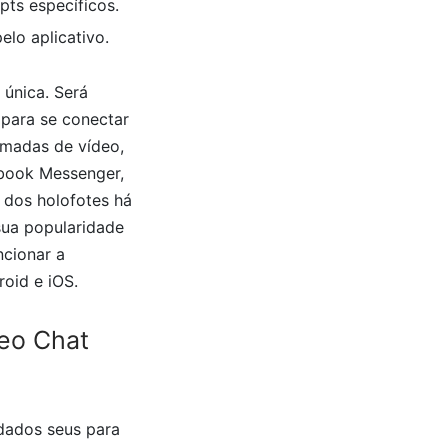
ts específicos.
elo aplicativo.
única. Será
 para se conectar
madas de vídeo,
ebook Messenger,
 dos holofotes há
sua popularidade
ncionar a
oid e iOS.
eo Chat
dados seus para