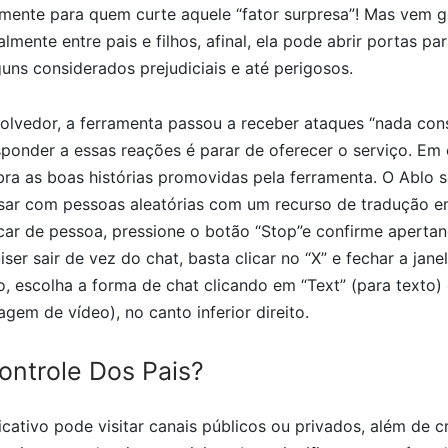
almente para quem curte aquele “fator surpresa”! Mas vem 
lmente entre pais e filhos, afinal, ela pode abrir portas pa
uns considerados prejudiciais e até perigosos.
lvedor, a ferramenta passou a receber ataques “nada cons
sponder a essas reações é parar de oferecer o serviço. E
bra as boas histórias promovidas pela ferramenta. O Ablo s
sar com pessoas aleatórias com um recurso de tradução e
car de pessoa, pressione o botão “Stop”e confirme apert
iser sair de vez do chat, basta clicar no “X” e fechar a jan
o, escolha a forma de chat clicando em “Text” (para texto)
em de vídeo), no canto inferior direito.
ntrole Dos Pais?
cativo pode visitar canais públicos ou privados, além de cr