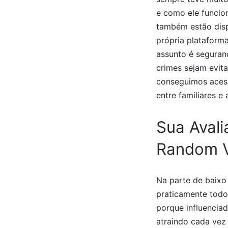
e como ele funcion
também estão dispo
própria plataform
assunto é seguranç
crimes sejam evit
conseguimos acessa
entre familiares 
Sua Avali
Random V
Na parte de baixo
praticamente todo
porque influencia
atraindo cada vez