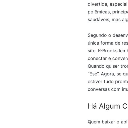
divertida, especi
polêmicas, principa
saudáveis, mas alg
Segundo o desenvo
única forma de re
site, K-Brooks lem
conectar e conver
Quando quiser tro
“Esc”. Agora, se qu
estiver tudo pront
conversas com imag
Há Algum Co
Quem baixar o apli