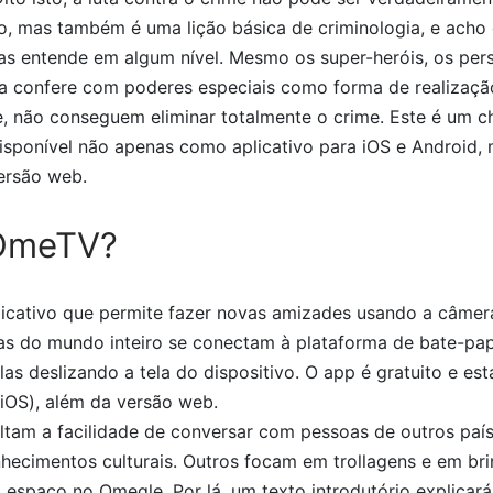
ão, mas também é uma lição básica de criminologia, e acho
as entende em algum nível. Mesmo os super-heróis, os pers
ra confere com poderes especiais como forma de realizaçã
me, não conseguem eliminar totalmente o crime. Este é um 
 disponível não apenas como aplicativo para iOS e Android
versão web.
 OmeTV?
cativo que permite fazer novas amizades usando a câmer
oas do mundo inteiro se conectam à plataforma de bate-papo
las deslizando a tela do dispositivo. O app é gratuito e est
(iOS), além da versão web.
altam a facilidade de conversar com pessoas de outros paí
hecimentos culturais. Outros focam em trollagens e em bri
espaço no Omegle. Por lá, um texto introdutório explicará