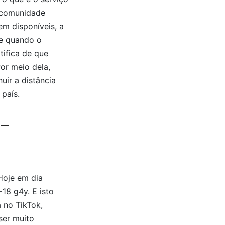
a comunidade
em disponíveis, a
te quando o
tifica de que
or meio dela,
uir a distância
país.
 –
Hoje em dia
18 g4y. E isto
 no TikTok,
ser muito