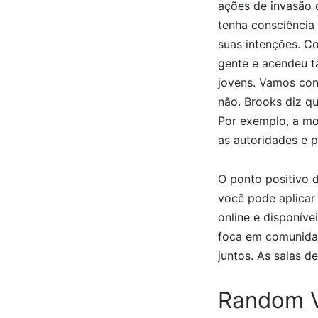
ações de invasão 
tenha consciência
suas intenções. C
gente e acendeu t
jovens. Vamos conh
não. Brooks diz q
Por exemplo, a mo
as autoridades e p
O ponto positivo 
você pode aplicar 
online e disponíve
foca em comunidad
juntos. As salas 
Random V