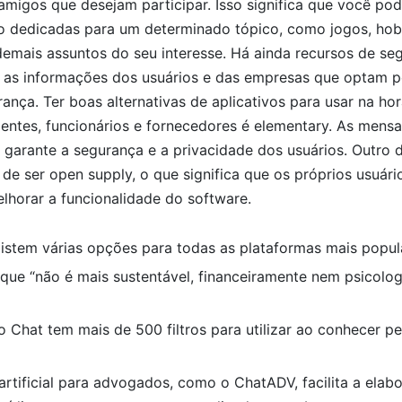
amigos que desejam participar. Isso significa que você po
o dedicadas para um determinado tópico, como jogos, hobb
demais assuntos do seu interesse. Há ainda recursos de se
s as informações dos usuários e das empresas que optam p
nça. Ter boas alternativas de aplicativos para usar na ho
ientes, funcionários e fornecedores é elementary. As mens
 garante a segurança e a privacidade dos usuários. Outro d
o de ser open supply, o que significa que os próprios usuár
lhorar a funcionalidade do software.
xistem várias opções para todas as plataformas mais popul
a que “não é mais sustentável, financeiramente nem psicol
 Chat tem mais de 500 filtros para utilizar ao conhecer p
 artificial para advogados, como o ChatADV, facilita a elab